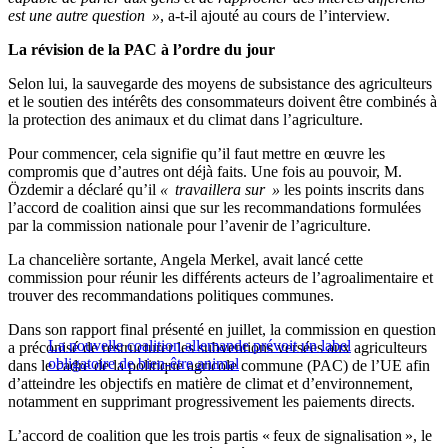
est une autre question »
, a-t-il ajouté au cours de l’interview.
La révision de la PAC à l’ordre du jour
Selon lui, la sauvegarde des moyens de subsistance des agriculteurs
et le soutien des intérêts des consommateurs doivent être combinés à
la protection des animaux et du climat dans l’agriculture.
Pour commencer, cela signifie qu’il faut mettre en œuvre les
compromis que d’autres ont déjà faits. Une fois au pouvoir, M.
Özdemir a déclaré qu’il
« travaillera sur »
les points inscrits dans
l’accord de coalition ainsi que sur les recommandations formulées
par la commission nationale pour l’avenir de l’agriculture.
La chancelière sortante, Angela Merkel, avait lancé cette
commission pour réunir les différents acteurs de l’agroalimentaire et
trouver des recommandations politiques communes.
Dans son rapport final présenté en juillet, la commission en question
La nouvelle coalition allemande prévoit un label
a préconisé de restructurer les subventions versées aux agriculteurs
obligatoire de bien-être animal
dans le cadre de la politique agricole commune (PAC) de l’UE afin
d’atteindre les objectifs en matière de climat et d’environnement,
notamment en supprimant progressivement les paiements directs.
L’accord de coalition que les trois partis « feux de signalisation », le