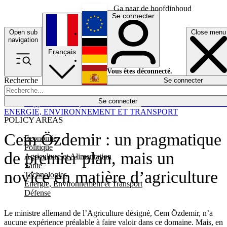
Ga naar de hoofdinhoud
Se connecter
Open sub
Close menu
English
navigation
Français
Deutsch
Vous êtes déconnecté.
Recherche
Se connecter
Español
Lumières éteintes
Se connecter
Rapporteur
Politique
Économie
Newsletters
Evénements
Em
ENERGIE, ENVIRONNEMENT ET TRANSPORT
POLICY AREAS
Cem Özdemir : un pragmatique
Economie
Politique
de premier plan, mais un
Agriculture et Alimentation
Santé
novice en matière d’agriculture
Technologies
Energie, Environnement et Transport
Défense
Le ministre allemand de l’Agriculture désigné, Cem Özdemir, n’a
aucune expérience préalable à faire valoir dans ce domaine. Mais, en