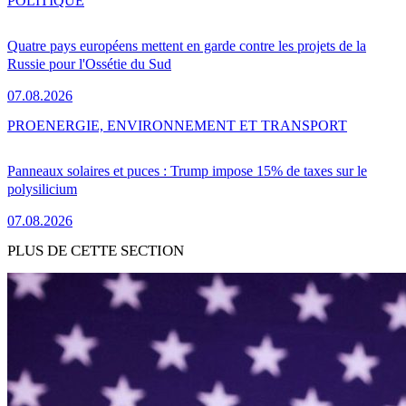
POLITIQUE
Quatre pays européens mettent en garde contre les projets de la
Russie pour l'Ossétie du Sud
07.08.2026
PRO
ENERGIE, ENVIRONNEMENT ET TRANSPORT
Panneaux solaires et puces : Trump impose 15% de taxes sur le
polysilicium
07.08.2026
PLUS DE CETTE SECTION