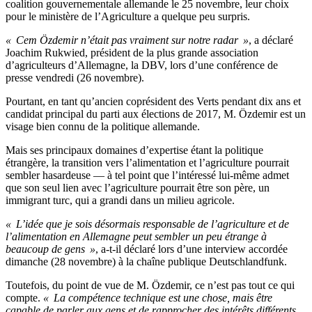
coalition gouvernementale allemande le 25 novembre, leur choix
pour le ministère de l’Agriculture a quelque peu surpris.
« Cem Özdemir n’était pas vraiment sur notre radar »
, a déclaré
Joachim Rukwied, président de la plus grande association
d’agriculteurs d’Allemagne, la DBV, lors d’une conférence de
presse vendredi (26 novembre).
Pourtant, en tant qu’ancien coprésident des Verts pendant dix ans et
candidat principal du parti aux élections de 2017, M. Özdemir est un
visage bien connu de la politique allemande.
Mais ses principaux domaines d’expertise étant la politique
étrangère, la transition vers l’alimentation et l’agriculture pourrait
sembler hasardeuse — à tel point que l’intéressé lui-même admet
que son seul lien avec l’agriculture pourrait être son père, un
immigrant turc, qui a grandi dans un milieu agricole.
« L’idée que je sois désormais responsable de l’agriculture et de
l’alimentation en Allemagne peut sembler un peu étrange à
beaucoup de gens »
, a-t-il déclaré lors d’une interview accordée
dimanche (28 novembre) à la chaîne publique Deutschlandfunk.
Toutefois, du point de vue de M. Özdemir, ce n’est pas tout ce qui
compte.
« La compétence technique est une chose, mais être
capable de parler aux gens et de rapprocher des intérêts différents