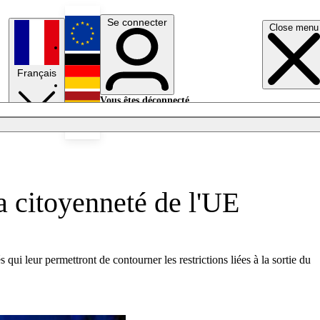
Se connecter
Close menu
English
Français
Deutsch
Vous êtes déconnecté.
Se connecter
Español
Lumières éteintes
la citoyenneté de l'UE
ui leur permettront de contourner les restrictions liées à la sortie du