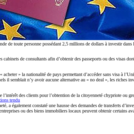
e de toute personne possédant 2,5 millions de dollars à investir dans l'
binets de consultants afin d’obtenir des passeports ou des visas dorés q
« acheter » la nationalité de pays permettant d’accéder sans visa à l’U
uels il semblait n’y avoir aucune alternative au « no deal », les riche
e l’intérêt des clients pour l’obtention de la citoyenneté chypriote ou
tions tendu
eté, a également constaté une hausse des demandes de transferts d’invest
entreprises ou des biens immobiliers locaux peuvent obtenir certains avant