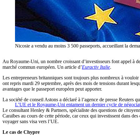
Nicosie a vendu au moins 3 500 passeports, accueillant la demand
Au Royaume-Uni, un nombre croissant d’investisseurs font appel à des ca
marché commun européen. Un article d’
Euractiv Italie
.
Les entrepreneurs britanniques sont toujours plus nombreux à vouloir 
ont repris mardi 29 septembre, après des mois de tensions durant lesq
avantages que le passeport européen peut apporter.
La société de conseil Astons a déclaré à l’agence de presse Reuters qu
L’UE et le Royaume-Uni entament un dernier cycle de négocia
Le consultant Henley & Partners, spécialiste des questions de citoyenn
Caraïbes au cours de cette période, car ceux qui investissent dans des 
voyager sans visa vers l’UE.
Le cas de Chypre