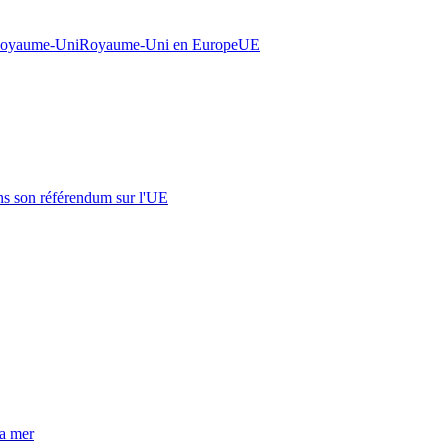
oyaume-Uni
Royaume-Uni en Europe
UE
s son référendum sur l'UE
la mer