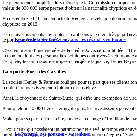
Le phénomène s’amplifie alors même que la Commission européenne pla
valeur de 300 000 euros permet d’obtenir la nationalité chypriote en 
En décembre 2019, une enquête de Reuters a révélé que de nombreux Br
chypriote en 2018.
« Les investissements chypriotes et caribéens s’avèrent très populaires
Les « passeports dorés » toujours très répandus en Europe
le porte-parole de la société Astons.
C’est en raison d’une enquête de la chaîne
Al Jazeera
, intitulée « Th
la manière dont des personnalités politiques controversées du monde ar
l’enquête, le commissaire européen chargé de la justice, Didier Reyne
La « porte d’or » des Caraïbes
La société Henley & Partners souligne pour sa part que ses clients sont
requiert un investissement minimum moins élevé.
Ainsi, la citoyenneté de Sainte-Lucie, qui offre une exemption de vis
Pour quelque 40 000 livres sterling de plus, les investisseurs peuvent
Malte, pour sa part, offre la citoyenneté en échange d’1 million de liv
« Pour ceux qui possèdent un patrimoine net élevé, le temps est souven
Le Portugal jugé pour ses « visas dorés »
possible », souligne Arthur Sarkisian, administrateur délégué d’Astons