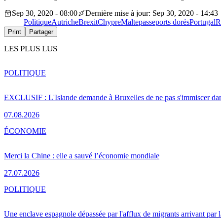
Sep 30, 2020 - 08:00
Dernière mise à jour: Sep 30, 2020 - 14:43
Politique
Autriche
Brexit
Chypre
Malte
passeports dorés
Portugal
R
Print
Partager
LES PLUS LUS
POLITIQUE
EXCLUSIF : L'Islande demande à Bruxelles de ne pas s'immiscer dan
07.08.2026
ÉCONOMIE
Merci la Chine : elle a sauvé l’économie mondiale
27.07.2026
POLITIQUE
Une enclave espagnole dépassée par l'afflux de migrants arrivant par 