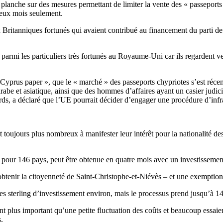
nche sur des mesures permettant de limiter la vente des « passeports 
deux mois seulement.
itanniques fortunés qui avaient contribué au financement du parti de 
 parmi les particuliers très fortunés au Royaume-Uni car ils regardent ve
e Cyprus paper », que le « marché » des passeports chypriotes s’est réce
abe et asiatique, ainsi que des hommes d’affaires ayant un casier judici
rds, a déclaré que l’UE pourrait décider d’engager une procédure d’inf
 toujours plus nombreux à manifester leur intérêt pour la nationalité des
a pour 146 pays, peut être obtenue en quatre mois avec un investissemen
 obtenir la citoyenneté de Saint-Christophe-et-Niévès – et une exemptio
res sterling d’investissement environ, mais le processus prend jusqu’à 1
t plus important qu’une petite fluctuation des coûts et beaucoup essaie
.