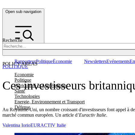
Open sub navigation
Recherche
Rapporteur
Politique
Économie
Newsletters
Evénements
Em
POLICY AREAS
POLITIQUE
Economie
Politique
Ces investisseurs britanniq
Agriculture et Alimentation
Santé
Technologies
Energie, Environnement et Transport
Défense
Au Royaume-Uni, un nombre croissant d'investisseurs font appel à des ca
marché commun européen. Un article d’
Euractiv Italie
.
Valentina Iorio
EURACTIV Italie