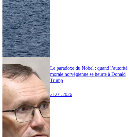
Le paradoxe du Nobel : quand l’autorité
morale norvégienne se heurte à Donald
Trump
21.01.2026