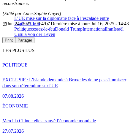
reconstruire »
.
[Édité par Anne-Sophie Gayet]
L’UE mise sur la diplomatie face à l’escalade entre
Jun 24, 2025 - 09:49
Israël et l’Iran
Dernière mise à jour: Jul 16, 2025 - 14:43
Politique
cessez-le-feu
Donald Trump
International
Iran
Israël
Ursula von der Leyen
Print
Partager
LES PLUS LUS
POLITIQUE
EXCLUSIF : L'Islande demande à Bruxelles de ne pas s'immiscer
dans son référendum sur l'UE
07.08.2026
ÉCONOMIE
Merci la Chine : elle a sauvé l’économie mondiale
27.07.2026