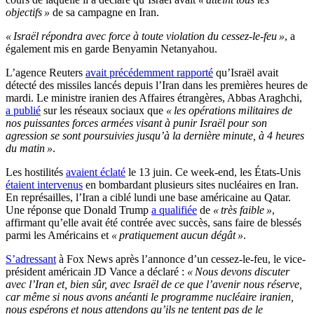
objectifs »
de sa campagne en Iran.
« Israël répondra avec force à toute violation du cessez-le-feu »
, a
également mis en garde Benyamin Netanyahou.
L’agence Reuters
avait précédemment rapporté
qu’Israël avait
détecté des missiles lancés depuis l’Iran dans les premières heures de
mardi. Le ministre iranien des Affaires étrangères, Abbas Araghchi,
a publié
sur les réseaux sociaux que
« les opérations militaires de
nos puissantes forces armées visant à punir Israël pour son
agression se sont poursuivies jusqu’à la dernière minute, à 4 heures
du matin »
.
Les hostilités
avaient éclaté
le 13 juin. Ce week-end, les États-Unis
étaient intervenus
en bombardant plusieurs sites nucléaires en Iran.
En représailles, l’Iran a ciblé lundi une base américaine au Qatar.
Une réponse que Donald Trump
a qualifiée
de
« très faible »
,
affirmant qu’elle avait été contrée avec succès, sans faire de blessés
parmi les Américains et
« pratiquement aucun dégât »
.
S’adressant
à Fox News après l’annonce d’un cessez-le-feu, le vice-
président américain JD Vance a déclaré :
« Nous devons discuter
avec l’Iran et, bien sûr, avec Israël de ce que l’avenir nous réserve,
car même si nous avons anéanti le programme nucléaire iranien,
nous espérons et nous attendons qu’ils ne tentent pas de le