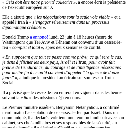
« Cela doit être notre priorité collective »
, a encore écrit la présidente
de l’exécutif européen sur X.
Elle a ajouté que
« les négociations sont la seule voie viable »
et a
appelé l’Iran à
« s’engager sérieusement dans un processus
diplomatique crédible »
.
Donald Trump
a annoncé
lundi 23 juin à 18 heures (heure de
Washington) que Tel-Aviv et Téhéran ont convenu d’un cessez-le-
feu
« complet et total »
, après deux semaines de conflit.
« En supposant que tout se passe comme prévu, ce qui sera le cas,
je tiens à féliciter les deux pays, Israël et l’Iran, pour avoir fait
preuve de l’endurance, du courage et de l’intelligence nécessaires
pour mettre fin à ce qu’il convient d’appeler “la guerre de douze
jours” »
, a indiqué le président américain sur son réseau Truth
Social.
Il a précisé que le cessez-le-feu entrerait en vigueur dans les heures
suivant la
« fin »
des missions déjà en cours.
Le Premier ministre israélien, Benyamin Netanyahou, a confirmé
mardi matin l’acceptation de ce cessez-le-feu par Israël. Dans un
communiqué, il a déclaré avoir tenu une réunion lundi soir avec son
cabinet, ses chefs militaires et ses responsables de la sécurité, au
cours de laquelle il a déclaré qu’Israël avait
« atteint tous les