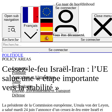
Ga naar de hoofdinhoud
Se connecter
Open sub
Close menu
English
navigation
Français
Deutsch
Vous êtes déconnecté.
Recherche
Se connecter
Español
Lumières éteintes
Se connecter
Rapporteur
Politique
Économie
Newsletters
Evénements
Em
POLITIQUE
POLICY AREAS
Cessez-le-feu Israël-Iran : l’UE
Economie
Politique
salue une « étape importante
Agriculture et Alimentation
Santé
vers la stabilité »
Technologies
Energie, Environnement et Transport
Défense
La présidente de la Commission européenne, Ursula von der Leyen,
a salué mardi 24 juin l’annonce d’un cessez-le-feu entre Israël et