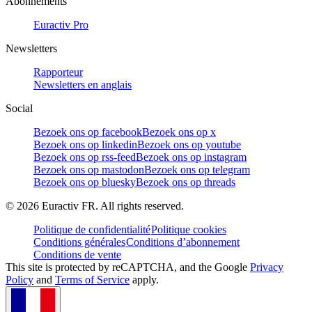
Abonnements
Euractiv Pro
Newsletters
Rapporteur
Newsletters en anglais
Social
Bezoek ons op facebook
Bezoek ons op x
Bezoek ons op linkedin
Bezoek ons op youtube
Bezoek ons op rss-feed
Bezoek ons op instagram
Bezoek ons op mastodon
Bezoek ons op telegram
Bezoek ons op bluesky
Bezoek ons op threads
©
2026
Euractiv FR. All rights reserved.
Politique de confidentialité
Politique cookies
Conditions générales
Conditions d’abonnement
Conditions de vente
This site is protected by reCAPTCHA, and the Google
Privacy
Policy
and
Terms of Service
apply.