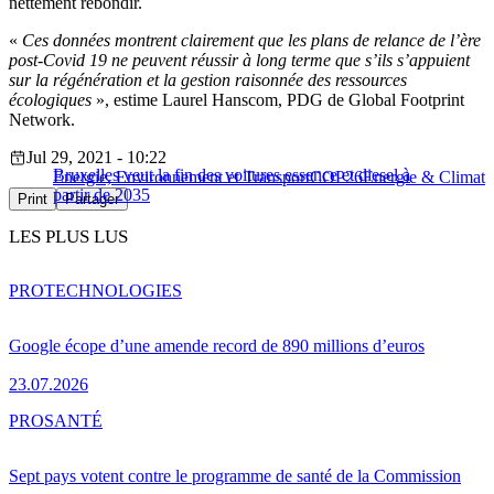
nettement rebondir.
«
Ces données montrent clairement que les plans de relance de l’ère
post-Covid 19 ne peuvent réussir à long terme que s’ils s’appuient
sur la régénération et la gestion raisonnée des ressources
écologiques
», estime Laurel Hanscom, PDG de Global Footprint
Network.
Jul 29, 2021 - 10:22
Bruxelles veut la fin des voitures essence et diesel à
Energie, Environnement et Transport
COP26
Energie & Climat
partir de 2035
Print
Partager
LES PLUS LUS
PRO
TECHNOLOGIES
Google écope d’une amende record de 890 millions d’euros
23.07.2026
PRO
SANTÉ
Sept pays votent contre le programme de santé de la Commission