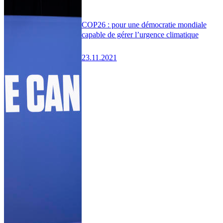
COP26 : pour une démocratie mondiale
capable de gérer l’urgence climatique
23.11.2021