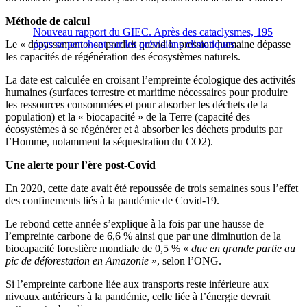
Méthode de calcul
Nouveau rapport du GIEC. Après des cataclysmes, 195
Le « dépassement » se produit quand la pression humaine dépasse
pays se penchent sur les prévisions climatiques
les capacités de régénération des écosystèmes naturels.
La date est calculée en croisant l’empreinte écologique des activités
humaines (surfaces terrestre et maritime nécessaires pour produire
les ressources consommées et pour absorber les déchets de la
population) et la « biocapacité » de la Terre (capacité des
écosystèmes à se régénérer et à absorber les déchets produits par
l’Homme, notamment la séquestration du CO2).
Une alerte pour l’ère post-Covid
En 2020, cette date avait été repoussée de trois semaines sous l’effet
des confinements liés à la pandémie de Covid-19.
Le rebond cette année s’explique à la fois par une hausse de
l’empreinte carbone de 6,6 % ainsi que par une diminution de la
biocapacité forestière mondiale de 0,5 % «
due en grande partie au
pic de déforestation en Amazonie
», selon l’ONG.
Si l’empreinte carbone liée aux transports reste inférieure aux
niveaux antérieurs à la pandémie, celle liée à l’énergie devrait