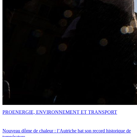
PRO
ENERGIE, ENVIRONNEMENT ET TRANSPORT
Nouveau dôme de chaleur : l’Autriche bat son record historique de
température