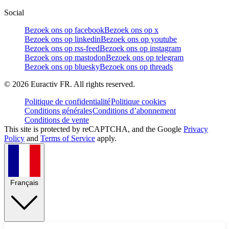
Social
Bezoek ons op facebook
Bezoek ons op x
Bezoek ons op linkedin
Bezoek ons op youtube
Bezoek ons op rss-feed
Bezoek ons op instagram
Bezoek ons op mastodon
Bezoek ons op telegram
Bezoek ons op bluesky
Bezoek ons op threads
©
2026
Euractiv FR. All rights reserved.
Politique de confidentialité
Politique cookies
Conditions générales
Conditions d’abonnement
Conditions de vente
This site is protected by reCAPTCHA, and the Google
Privacy
Policy
and
Terms of Service
apply.
Français