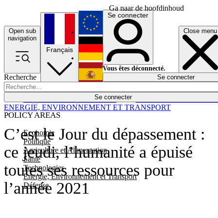
Ga naar de hoofdinhoud
Se connecter
Open sub
Close menu
English
navigation
Français
Deutsch
Vous êtes déconnecté.
Recherche
Se connecter
Español
Lumières éteintes
Se connecter
Rapporteur
Politique
Économie
Newsletters
Evénements
Em
ENERGIE, ENVIRONNEMENT ET TRANSPORT
POLICY AREAS
C’est le Jour du dépassement :
Economie
Politique
ce jeudi, l’humanité a épuisé
Agriculture et Alimentation
Santé
toutes ses ressources pour
Technologies
Energie, Environnement et Transport
l’année 2021
Défense