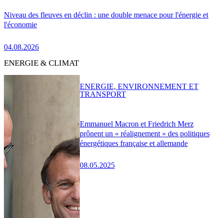
Niveau des fleuves en déclin : une double menace pour l'énergie et
l'économie
04.08.2026
ENERGIE & CLIMAT
ENERGIE, ENVIRONNEMENT ET
TRANSPORT
Emmanuel Macron et Friedrich Merz
prônent un « réalignement » des politiques
énergétiques française et allemande
08.05.2025