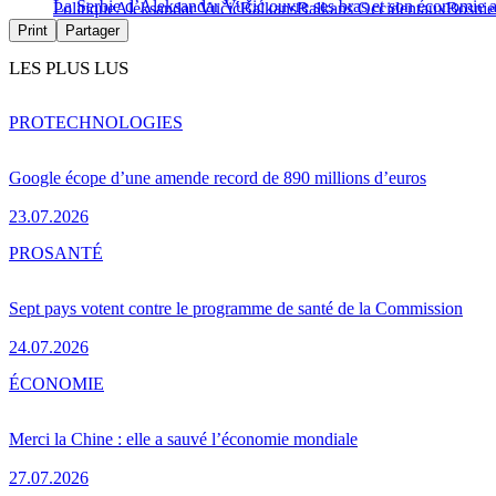
La Serbie d’Aleksandar Vučić ouvre ses bras et son économie a
Politique
Aleksandar Vučić
Balkans
Balkans Occidentaux
Bosnie
Print
Partager
LES PLUS LUS
PRO
TECHNOLOGIES
Google écope d’une amende record de 890 millions d’euros
23.07.2026
PRO
SANTÉ
Sept pays votent contre le programme de santé de la Commission
24.07.2026
ÉCONOMIE
Merci la Chine : elle a sauvé l’économie mondiale
27.07.2026