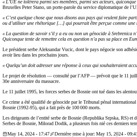
« L’UE ne tolérera parmi ses membres, parmi ses acteurs, quiconque es
Bruxelles Peter Stano, un porte-parole du service diplomatique de l’U
« C’est quelque chose que nous disons aux pays qui veulent faire part
ou d’utiliser une rhétorique […] qui pourrait être perçue comme une n
« La question de savoir s’il y a eu ou non un génocide à Srebrenica n’
Quiconque tente de remettre cela en question n’a pas sa place en Eur
Le président serbe Aleksandar Vucic, dont le pays négocie son adhésion
avoir lieu dans les prochains jours.
« Quelqu’un doit adresser une réponse à ceux qui souhaiteraient accuse
Le projet de résolution — consulté par l’AFP — prévoit que le 11 juil
30e anniversaire du massacre.
Le 11 juillet 1995, les forces serbes de Bosnie ont tué dans les alent
Ce crime a été qualifié de génocide par le Tribunal pénal internationa
Bosnie (1992-95), qui a fait près de 100 000 morts.
Les dirigeants de l’entité serbe de Bosnie (Republika Srpska, RS) et 
Serbes de Bosnie, Milorad Dodik, a plusieurs fois nié ces derniers tem
May 14, 2024 - 17:47
Dernière mise à jour: May 15, 2024 - 09:4