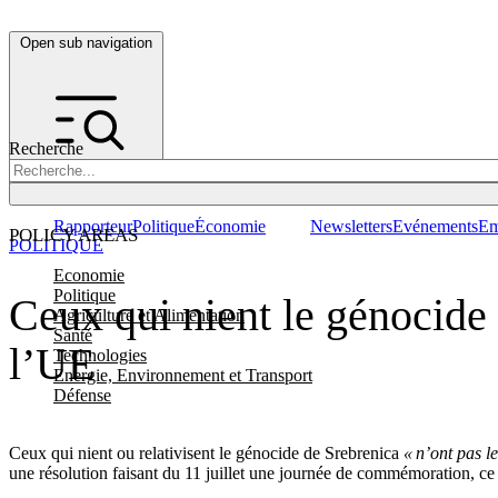
Open sub navigation
Recherche
Rapporteur
Politique
Économie
Newsletters
Evénements
Em
POLICY AREAS
POLITIQUE
Economie
Politique
Ceux qui nient le génocide 
Agriculture et Alimentation
Santé
l’UE
Technologies
Energie, Environnement et Transport
Défense
Ceux qui nient ou relativisent le génocide de Srebrenica
« n’ont pas l
une résolution faisant du 11 juillet une journée de commémoration, ce 