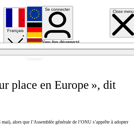
Se connecter
Close menu
English
Français
Deutsch
Vous êtes déconnecté.
Se connecter
Español
Lumières éteintes
ur place en Europe », dit
 mai), alors que l’Assemblée générale de l’ONU s’apprête à adopter