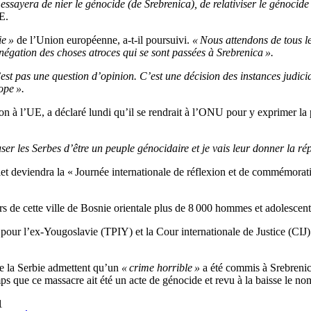
sayera de nier le génocide (de Srebrenica), de relativiser le génocide o
E.
ie »
de l’Union européenne, a-t-il poursuivi.
« Nous attendons de tous le
égation des choses atroces qui se sont passées à Srebrenica ».
est pas une question d’opinion. C’est une décision des instances judicia
ope ».
 à l’UE, a déclaré lundi qu’il se rendrait à l’ONU pour y exprimer la p
r les Serbes d’être un peuple génocidaire et je vais leur donner la rép
let deviendra la « Journée internationale de réflexion et de commémora
ours de cette ville de Bosnie orientale plus de 8 000 hommes et adolesc
l pour l’ex-Yougoslavie (TPIY) et la Cour internationale de Justice (CI
de la Serbie admettent qu’un
« crime horrible »
a été commis à Srebrenica
ps que ce massacre ait été un acte de génocide et revu à la baisse le no
1