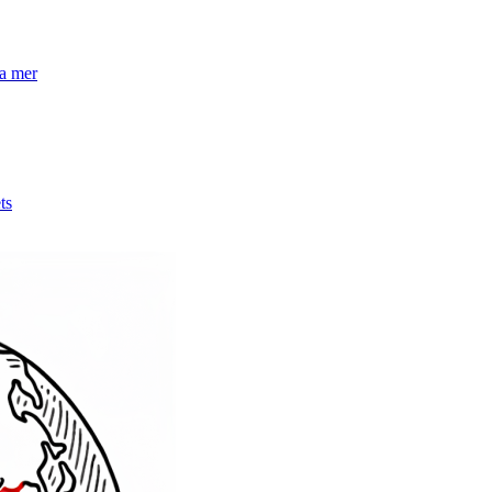
la mer
ts