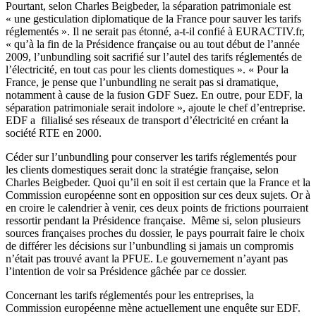
Pourtant, selon Charles Beigbeder, la séparation patrimoniale est
« une gesticulation diplomatique de la France pour sauver les tarifs
réglementés ». Il ne serait pas étonné, a-t-il confié à EURACTIV.fr,
« qu’à la fin de la Présidence française ou au tout début de l’année
2009, l’unbundling soit sacrifié sur l’autel des tarifs réglementés de
l’électricité, en tout cas pour les clients domestiques ». « Pour la
France, je pense que l’unbundling ne serait pas si dramatique,
notamment à cause de la fusion GDF Suez. En outre, pour EDF, la
séparation patrimoniale serait indolore », ajoute le chef d’entreprise.
EDF a filialisé ses réseaux de transport d’électricité en créant la
société RTE en 2000.
Céder sur l’unbundling pour conserver les tarifs réglementés pour
les clients domestiques serait donc la stratégie française, selon
Charles Beigbeder. Quoi qu’il en soit il est certain que la France et la
Commission européenne sont en opposition sur ces deux sujets. Or à
en croire le calendrier à venir, ces deux points de frictions pourraient
ressortir pendant la Présidence française. Même si, selon plusieurs
sources françaises proches du dossier, le pays pourrait faire le choix
de différer les décisions sur l’unbundling si jamais un compromis
n’était pas trouvé avant la PFUE. Le gouvernement n’ayant pas
l’intention de voir sa Présidence gâchée par ce dossier.
Concernant les tarifs réglementés pour les entreprises, la
Commission européenne mène actuellement une enquête sur EDF.