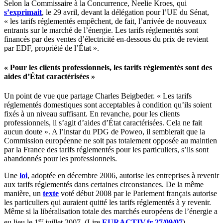
Selon la Commissaire à la Concurrence, Neelie Kroes, qui
s’exprimait
, le 29 avril, devant la délégation pour l’UE du Sénat,
« les tarifs réglementés empêchent, de fait, l’arrivée de nouveaux
entrants sur le marché de l’énergie. Les tarifs réglementés sont
financés par des ventes d’électricité en-dessous du prix de revient
par EDF, propriété de l’État ».
« Pour les clients professionnels, les tarifs réglementés sont des
aides d’État caractérisées »
Un point de vue que partage Charles Beigbeder. « Les tarifs
réglementés domestiques sont acceptables à condition qu’ils soient
fixés à un niveau suffisant. En revanche, pour les clients
professionnels, il s’agit d’aides d’État caractérisées. Cela ne fait
aucun doute ». A l’instar du PDG de Poweo, il semblerait que la
Commission européenne ne soit pas totalement opposée au maintien
par la France des tarifs réglementés pour les particuliers, s’ils sont
abandonnés pour les professionnels.
Une
loi
, adoptée en décembre 2006, autorise les entreprises à revenir
aux tarifs réglementés dans certaines circonstances. De la même
manière, un
texte
voté début 2008 par le Parlement français autorise
les particuliers qui auraient quitté les tarifs réglementés à y revenir.
Même si la libéralisation totale des marchés européens de l’énergie a
er
eu lieu le 1
juillet 2007. (Lire
EURACTIV.fr 27/09/07
)