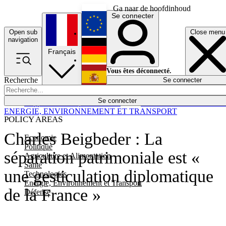
Ga naar de hoofdinhoud
Se connecter
Open sub
Close menu
English
navigation
Français
Deutsch
Vous êtes déconnecté.
Recherche
Se connecter
Español
Lumières éteintes
Se connecter
Rapporteur
Politique
Économie
Newsletters
Evénements
Em
ENERGIE, ENVIRONNEMENT ET TRANSPORT
POLICY AREAS
Charles Beigbeder : La
Economie
Politique
séparation patrimoniale est «
Agriculture et Alimentation
Santé
une gesticulation diplomatique
Technologies
Energie, Environnement et Transport
de la France »
Défense