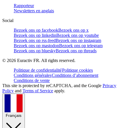
Rapporteur
Newsletters en anglais
Social
Bezoek ons op facebook
Bezoek ons op x
Bezoek ons op linkedin
Bezoek ons op youtube
Bezoek ons op rss-feed
Bezoek ons op instagram
Bezoek ons op mastodon
Bezoek ons op telegram
Bezoek ons op bluesky
Bezoek ons op threads
©
2026
Euractiv FR. All rights reserved.
Politique de confidentialité
Politique cookies
Conditions générales
Conditions d’abonnement
Conditions de vente
This site is protected by reCAPTCHA, and the Google
Privacy
Policy
and
Terms of Service
apply.
Français