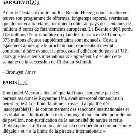
SARAJEVO
🇧🇦
António Costa a exhorté lundi la Bosnie-Herzégovine à mettre en
œuvre son programme de réformes, longtemps reporté, avertissant
que de nouveaux retards pourraient coûter au pays des centaines de
millions d’euros de financements européens. La Bosnie a déjà perdu
108 millions d’euros au titre du plan de croissance de l’Union, et
373 millions d’euros supplémentaires sont menacés. Costa a
également ajouté que le prochain haut représentant devrait
contribuer à faire avancer le processus d’adhésion du pays à l’UE,
alors que les acteurs internationaux s’apprêtent à discuter cette
semaine de la succession de Christian Schmidt.
–
Bronwyn Jones
PARIS
🇫🇷
Emmanuel Macron a déclaré que la France, soutenue par des
partenaires dont le Royaume-Uni, avait intercepté dimanche un
pétrolier lié à la « flotte fantôme » russe. Il a qualifié d’«
inacceptable[s] » le contournement des sanctions internationales et
les violations du droit de la mer, annonçant une enquête pour défaut
de pavillon, non-justification de la nationalité du navire et refus
d’obtempérer. Le Kremlin a dénoncé cette opération comme étant «
illégale » et « à la limite de la piraterie internationale ».