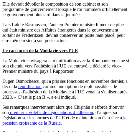
Elle devrait dévoiler la composition de son cabinet et son
programme de gouvernement lorsque le roi nommera officiellement
le gouvernement plus tard dans la journée.
Lars Løkke Rasmussen, l’ancien Premier ministre fumeur de pipe
qui était ministre des Affaires étrangères dans le gouvernement
sortant de Frederiksen, devrait conserver un poste haut placé, peut-
être même rester à son poste actuel.
Le raccourci de la Moldavie vers l’UE
La Moldavie envisagera la réunification avec la Roumanie voisine si
son chemin vers l’adhésion à l’UE est entravé, a déclaré le vice-
Premier ministre du pays à Rapporteur.
Eugen Osmochescu, qui a pris ses fonctions en novembre dernier, a
décrit la
réunification
comme une option de repli possible si le
processus d’adhésion de la Moldavie à l’UE venait à s’enliser après
2028. « C’est le plan B », a-t-il indiqué.
Ses remarques interviennent alors que Chişinău s’efforce d’ouvrir
son
premier « volet » de négociations d’adhésion
, d’aligner sa
législation sur les normes de l’UE et de maintenir son élan face à
la
pression croissante de la Russie
.