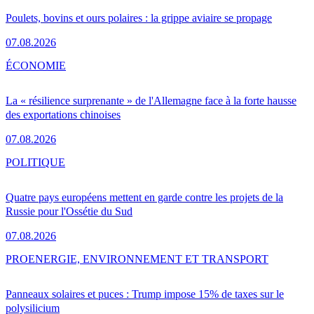
Poulets, bovins et ours polaires : la grippe aviaire se propage
07.08.2026
ÉCONOMIE
La « résilience surprenante » de l'Allemagne face à la forte hausse
des exportations chinoises
07.08.2026
POLITIQUE
Quatre pays européens mettent en garde contre les projets de la
Russie pour l'Ossétie du Sud
07.08.2026
PRO
ENERGIE, ENVIRONNEMENT ET TRANSPORT
Panneaux solaires et puces : Trump impose 15% de taxes sur le
polysilicium