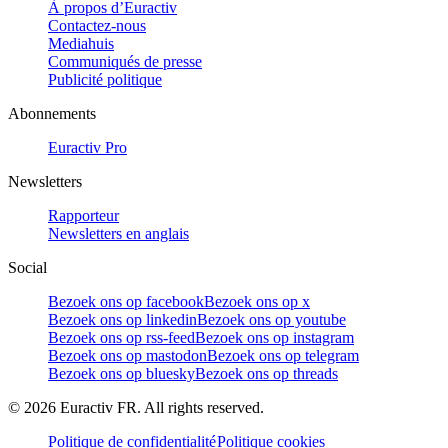
À propos d’Euractiv
Contactez-nous
Mediahuis
Communiqués de presse
Publicité politique
Abonnements
Euractiv Pro
Newsletters
Rapporteur
Newsletters en anglais
Social
Bezoek ons op facebook
Bezoek ons op x
Bezoek ons op linkedin
Bezoek ons op youtube
Bezoek ons op rss-feed
Bezoek ons op instagram
Bezoek ons op mastodon
Bezoek ons op telegram
Bezoek ons op bluesky
Bezoek ons op threads
©
2026
Euractiv FR. All rights reserved.
Politique de confidentialité
Politique cookies