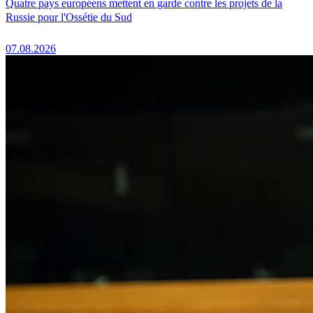
Quatre pays européens mettent en garde contre les projets de la
Russie pour l'Ossétie du Sud
07.08.2026