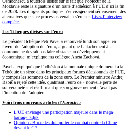
Osmochescu a toutefois insisté sur le fait que l’objectif de la
Moldavie reste la signature d’un traité d’adhésion à l’UE d’ici la fin
de 2028. Les dirigeants politiques n’envisageraient sérieusement des
alternatives que si ce processus venait à s’enliser.
Lisez l’interview
complète.
Les Tchèques divisés sur l’euro
Le président tchèque Petr Pavel a renouvelé lundi son appel en
faveur de l’adoption de l’euro, arguant que l’attachement à la
couronne ne devrait pas faire obstacle au développement
économique, m’explique ma collègue Aneta Zachová.
Pavel a expliqué que l’adhésion à la monnaie unique donnerait à la
Tchéquie un siège dans les principaux forums décisionnels de l’UE,
y compris les sommets de la zone euro. Le Premier ministre Andrej
Babiš a rejeté cette idée, qualifiant l’euro de « nouvelle perte de
souveraineté » et réaffirmant que son gouvernement n’avait pas
l’intention de l’adopter.
Voici trois nouveaux articles d’
Euractiv :
L’UE envisage une participation majeure dans le méga-
barrage tadjik
Opinion : Bruxelles doit porter le combat contre la Chine
devant le G7