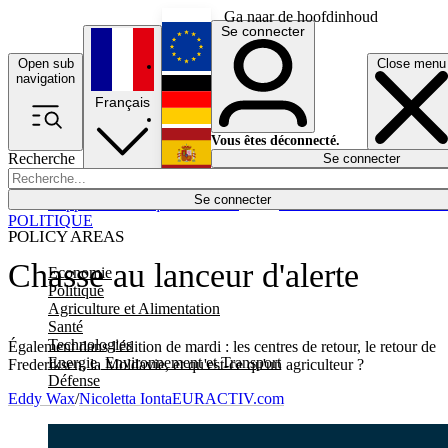
Ga naar de hoofdinhoud
Se connecter
Open sub
Close menu
English
navigation
Français
Deutsch
Vous êtes déconnecté.
Recherche
Se connecter
Español
Lumières éteintes
Se connecter
Rapporteur
Politique
Économie
Newsletters
Evénements
Em
POLITIQUE
POLICY AREAS
Chasse au lanceur d'alerte
Economie
Politique
Agriculture et Alimentation
Santé
Technologies
Également dans l'édition de mardi : les centres de retour, le retour de
Energie, Environnement et Transport
Frederiksen, la Moldavie, et qu'est-ce qu'un agriculteur ?
Défense
Eddy Wax
/
Nicoletta Ionta
EURACTIV.com