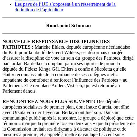
Les pays de l’UE s’opposent à un resserrement de la
définition de l’agriculteur
Rond-point Schuman
NOUVELLE RESPONSABLE DISCIPLINE DES
PATRIOTES :
Marieke Ehlers, députée européenne néerlandaise
du Parti pour la liberté de Geert Wilders, est désormais chargée
d’assurer la discipline de vote au sein du groupe des Patriotes, dirigé
par Jordan Bardella et comptant parmi ses figures de proue la
députée du Fidesz Kinga Gál. Ehlers a confié à Nicoletta qu’elle
était « reconnaissante de la confiance de ses collègues » et «
impatiente de contribuer à renforcer l’influence des Patriotes » au
Parlement. Elle remplace Anders Vistisen, qui est retourné au
Parlement danois.
RENCONTREZ-NOUS PLUS SOUVENT !
Des députés
européens socialistes de premier plan, dont Iratxe García, ont dîné
avec Ursula von der Leyen au Berlaymont hier soir. Dans un
communiqué publié après la rencontre, le groupe a déploré que cette
réunion « marque la première fois en deux ans » que la présidente de
la Commission invitait ses dirigeants à discuter de politique et de
mesures à prendre, et a appelé à mettre davantage l’accent sur «