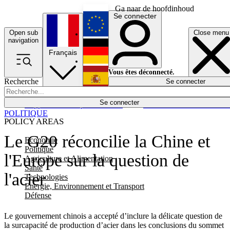
Ga naar de hoofdinhoud
Se connecter
Open sub
Close menu
English
navigation
Français
Deutsch
Vous êtes déconnecté.
Recherche
Se connecter
Español
Lumières éteintes
Se connecter
Rapporteur
Politique
Économie
Newsletters
Evénements
Em
POLITIQUE
POLICY AREAS
Le G20 réconcilie la Chine et
Economie
Politique
l'Europe sur la question de
Agriculture et Alimentation
Santé
l'acier
Technologies
Energie, Environnement et Transport
Défense
Le gouvernement chinois a accepté d’inclure la délicate question de
la surcapacité de production d’acier dans les conclusions du sommet