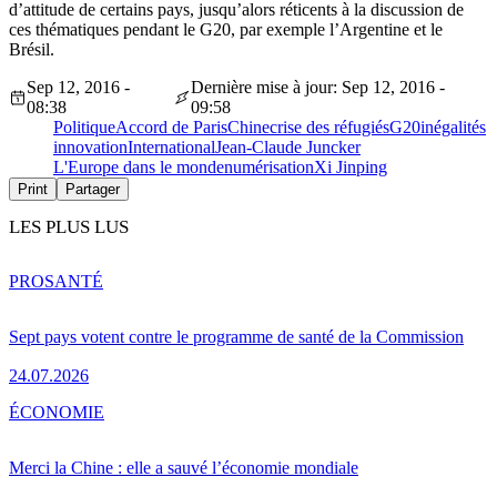
d’attitude de certains pays, jusqu’alors réticents à la discussion de
ces thématiques pendant le G20, par exemple l’Argentine et le
Brésil.
Sep 12, 2016 -
Dernière mise à jour: Sep 12, 2016 -
08:38
09:58
Politique
Accord de Paris
Chine
crise des réfugiés
G20
inégalités
innovation
International
Jean-Claude Juncker
L'Europe dans le monde
numérisation
Xi Jinping
Print
Partager
LES PLUS LUS
PRO
SANTÉ
Sept pays votent contre le programme de santé de la Commission
24.07.2026
ÉCONOMIE
Merci la Chine : elle a sauvé l’économie mondiale