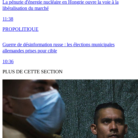
La pénurie d'énergie nucléaire en Hongrie ouvre la voie à la
libéralisation du marché
11:38
PRO
POLITIQUE
Guerre de désinformation russe : les élections municipales
allemandes prises pour cible
10:36
PLUS DE CETTE SECTION