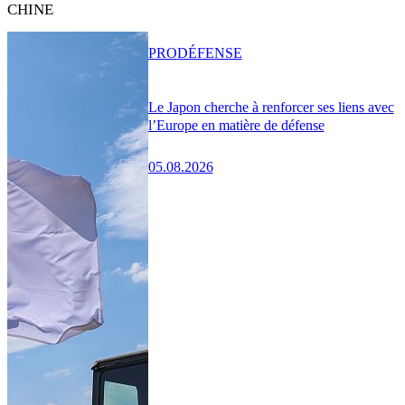
CHINE
PRO
DÉFENSE
Le Japon cherche à renforcer ses liens avec
l’Europe en matière de défense
05.08.2026