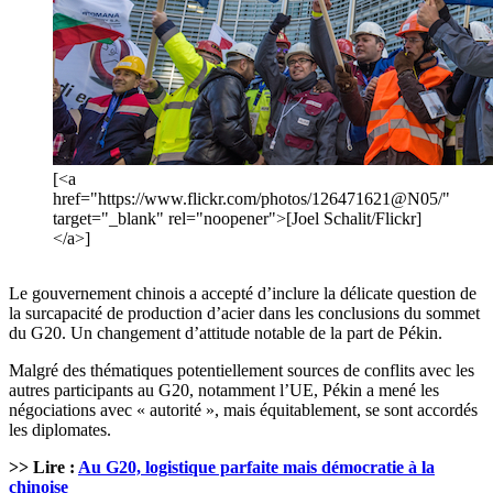
[<a
href="https://www.flickr.com/photos/126471621@N05/"
target="_blank" rel="noopener">[Joel Schalit/Flickr]
</a>]
Le gouvernement chinois a accepté d’inclure la délicate question de
la surcapacité de production d’acier dans les conclusions du sommet
du G20. Un changement d’attitude notable de la part de Pékin.
Malgré des thématiques potentiellement sources de conflits avec les
autres participants au G20, notamment l’UE, Pékin a mené les
négociations avec « autorité », mais équitablement, se sont accordés
les diplomates.
>> Lire :
Au G20, logistique parfaite mais démocratie à la
chinoise