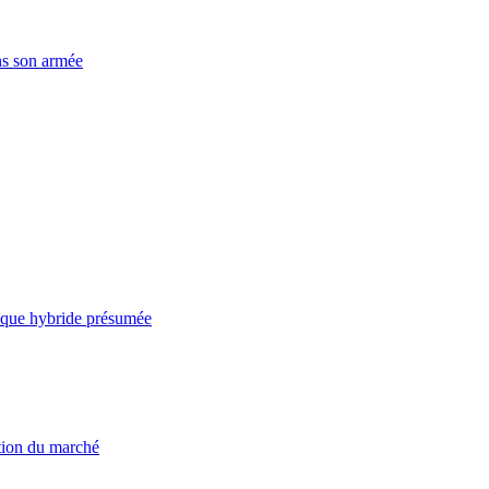
ns son armée
taque hybride présumée
ation du marché