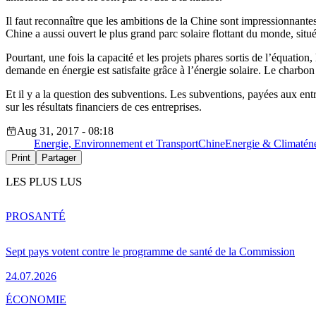
Il faut reconnaître que les ambitions de la Chine sont impressionnant
Chine a aussi ouvert le plus grand parc solaire flottant du monde, sit
Pourtant, une fois la capacité et les projets phares sortis de l’équation
demande en énergie est satisfaite grâce à l’énergie solaire. Le charbo
Et il y a la question des subventions. Les subventions, payées aux entrep
sur les résultats financiers de ces entreprises.
Aug 31, 2017 - 08:18
Energie, Environnement et Transport
Chine
Energie & Climat
én
Print
Partager
LES PLUS LUS
PRO
SANTÉ
Sept pays votent contre le programme de santé de la Commission
24.07.2026
ÉCONOMIE