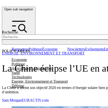
Open sub navigation
Recherche
Rapporteur
Politique
Économie
Newsletters
Evénements
Em
POLICY AREAS
ENERGIE, ENVIRONNEMENT ET TRANSPORT
Economie
Politique
La Chine éclipse l’UE en at
Agriculture et Alimentation
Santé
Technologies
Energie, Environnement et Transport
Défense
La Chine a atteint son objectif 2020 en termes d’énergie solaire bien
d’ambition.
Sam Morgan
EURACTIV.com