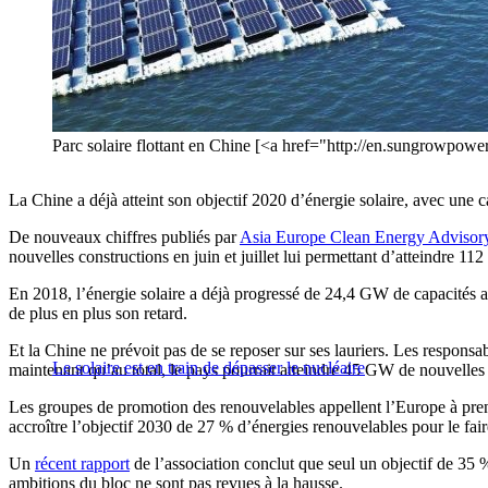
Parc solaire flottant en Chine [<a href="http://en.sungrowpo
La Chine a déjà atteint son objectif 2020 d’énergie solaire, avec une 
De nouveaux chiffres publiés par
Asia Europe Clean Energy Adviso
nouvelles constructions en juin et juillet lui permettant d’atteindre 11
En 2018, l’énergie solaire a déjà progressé de 24,4 GW de capacités a
de plus en plus son retard.
Et la Chine ne prévoit pas de se reposer sur ses lauriers. Les responsa
Le solaire est en train de dépasser le nucléaire
maintenant qu’au total, le pays pourrait atteindre 45 GW de nouvelles 
Les groupes de promotion des renouvelables appellent l’Europe à pren
accroître l’objectif 2030 de 27 % d’énergies renouvelables pour le fai
Un
récent rapport
de l’association conclut que seul un objectif de 35 
ambitions du bloc ne sont pas revues à la hausse.