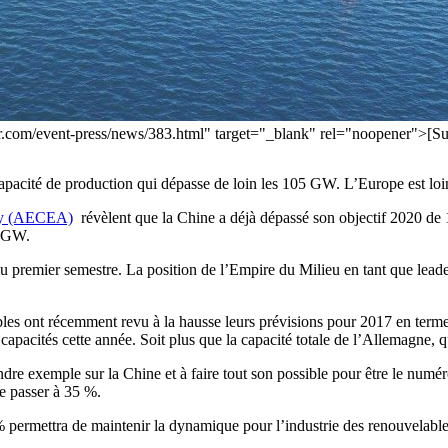
wer.com/event-press/news/383.html" target="_blank" rel="noopener">[
capacité de production qui dépasse de loin les 105 GW. L’Europe est loin
ry (AECEA)
révèlent que la Chine a déjà dépassé son objectif 2020 de 
2 GW.
u premier semestre. La position de l’Empire du Milieu en tant que leade
bles ont récemment revu à la hausse leurs prévisions pour 2017 en termes 
capacités cette année. Soit plus que la capacité totale de l’Allemagne, 
dre exemple sur la Chine et à faire tout son possible pour être le num
re passer à 35 %.
% permettra de maintenir la dynamique pour l’industrie des renouvelables