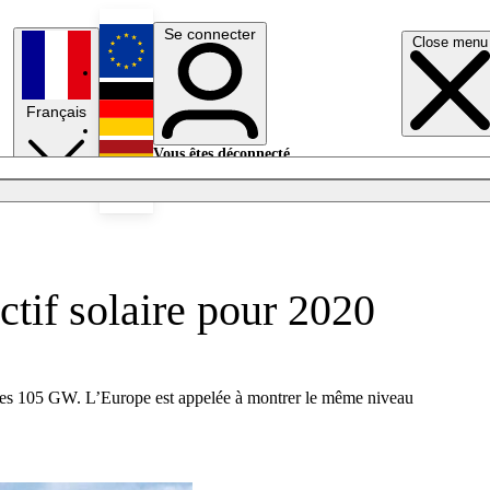
Se connecter
Close menu
English
Français
Deutsch
Vous êtes déconnecté.
Se connecter
Español
Lumières éteintes
ctif solaire pour 2020
in les 105 GW. L’Europe est appelée à montrer le même niveau