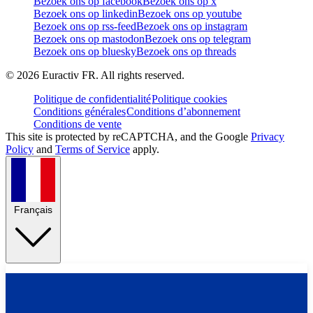
Bezoek ons op facebook
Bezoek ons op x
Bezoek ons op linkedin
Bezoek ons op youtube
Bezoek ons op rss-feed
Bezoek ons op instagram
Bezoek ons op mastodon
Bezoek ons op telegram
Bezoek ons op bluesky
Bezoek ons op threads
©
2026
Euractiv FR. All rights reserved.
Politique de confidentialité
Politique cookies
Conditions générales
Conditions d’abonnement
Conditions de vente
This site is protected by reCAPTCHA, and the Google
Privacy
Policy
and
Terms of Service
apply.
Français