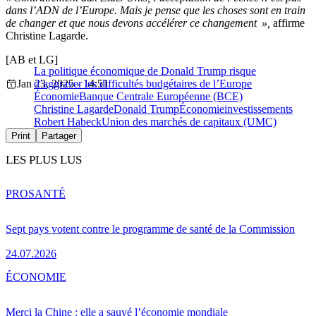
dans l’ADN de l’Europe. Mais je pense que les choses sont en train
de changer et que nous devons accélérer ce changement »,
affirme
Christine Lagarde.
[AB et LG]
La politique économique de Donald Trump risque
Jan 23, 2025 - 14:51
d’aggraver les difficultés budgétaires de l’Europe
Économie
Banque Centrale Européenne (BCE)
Christine Lagarde
Donald Trump
Économie
investissements
Robert Habeck
Union des marchés de capitaux (UMC)
Print
Partager
LES PLUS LUS
PRO
SANTÉ
Sept pays votent contre le programme de santé de la Commission
24.07.2026
ÉCONOMIE
Merci la Chine : elle a sauvé l’économie mondiale