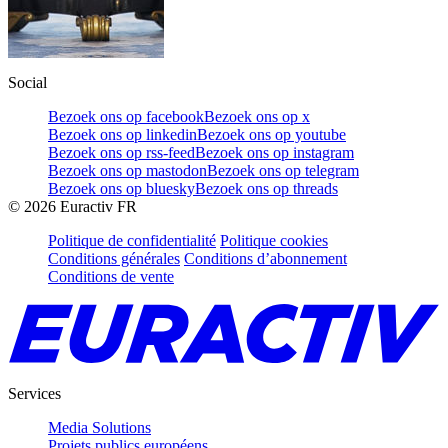
Social
Bezoek ons op facebook
Bezoek ons op x
Bezoek ons op linkedin
Bezoek ons op youtube
Bezoek ons op rss-feed
Bezoek ons op instagram
Bezoek ons op mastodon
Bezoek ons op telegram
Bezoek ons op bluesky
Bezoek ons op threads
©
2026
Euractiv FR
Politique de confidentialité
Politique cookies
Conditions générales
Conditions d’abonnement
Conditions de vente
Services
Media Solutions
Projets publics européens