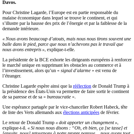
Davos.
Pour Christine Lagarde, l’Europe est en partie responsable du
malaise économique dans lequel se trouve le continent, et qui
s’illustre par la hausse des prix de l’énergie et par la faiblesse de la
demande intérieure.
« Nous avons beaucoup d’atouts, mais nous nous tirons souvent une
balle dans le pied, parce que nous n’achevons pas le travail que
nous avons entrepris »
, explique-t-elle.
La présidente de la BCE exhorte les dirigeants européens à renforcer
le marché unique en supprimant les obstacles au commerce et à
l’investissement, alors qu’un «
signal d’alarme
» est venu de
l’étranger.
Christine Lagarde espère ainsi que la
réélection
de Donald Trump à
la présidence des États-Unis va permettre de faire sortir le continent
de sa paresse et de sa «
bureaucratie
».
Une espérance partagée par le vice-chancelier Robert Habeck, tête
de liste des Verts allemands aux
élections anticipées
de février.
Le retour de Donald Trump
« doit apporter un changement »
,
explique-t-il.
« Si nous nous disons : “Oh, eh bien, ça [se tasse] et
[ensuite, nous] retournons à notre propre paresse… nous avons tout