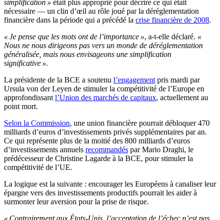
simplification »
était plus approprié pour décrire ce qui était
nécessaire — un clin d’œil au rôle joué par la déréglementation
financière dans la période qui a précédé la
crise financière de 2008
.
« Je pense que les mots ont de l’importance »
, a-t-elle déclaré.
«
Nous ne nous dirigeons pas vers un monde de déréglementation
généralisée, mais nous envisageons une simplification
significative ».
La présidente de la BCE a soutenu
l’engagement
pris mardi par
Ursula von der Leyen de stimuler la compétitivité de l’Europe en
approfondissant
l’Union des marchés de capitaux
, actuellement au
point mort.
Selon la Commission
, une union financière pourrait débloquer 470
milliards d’euros d’investissements privés supplémentaires par an.
Ce qui représente plus de la moitié des 800 milliards d’euros
d’investissements annuels
recommandés
par Mario Draghi, le
prédécesseur de Christine Lagarde à la BCE, pour stimuler la
compétitivité de l’UE.
La logique est la suivante : encourager les Européens à canaliser leur
épargne vers des investissements productifs pourrait les aider à
surmonter leur aversion pour la prise de risque.
« Contrairement aux États-Unis, l’acceptation de l’échec n’est pas