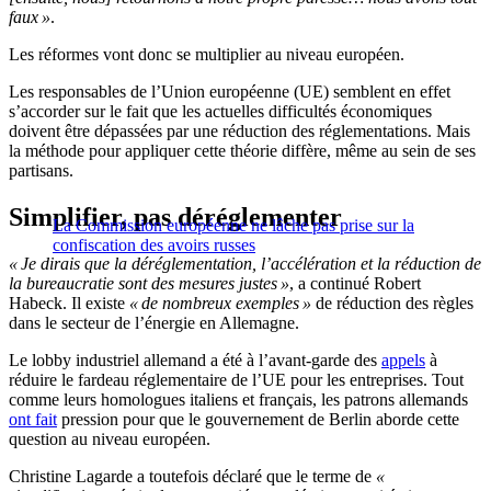
faux »
.
Les réformes vont donc se multiplier au niveau européen.
Les responsables de l’Union européenne (UE) semblent en effet
s’accorder sur le fait que les actuelles difficultés économiques
doivent être dépassées par une réduction des réglementations. Mais
la méthode pour appliquer cette théorie diffère, même au sein de ses
partisans.
Simplifier, pas déréglementer
La Commission européenne ne lâche pas prise sur la
confiscation des avoirs russes
« Je dirais que la déréglementation, l’accélération et la réduction de
la bureaucratie sont des mesures justes »
, a continué Robert
Habeck. Il existe
« de nombreux exemples »
de réduction des règles
dans le secteur de l’énergie en Allemagne.
Le lobby industriel allemand a été à l’avant-garde des
appels
à
réduire le fardeau réglementaire de l’UE pour les entreprises. Tout
comme leurs homologues italiens et français, les patrons allemands
ont fait
pression pour que le gouvernement de Berlin aborde cette
question au niveau européen.
Christine Lagarde a toutefois déclaré que le terme de
«