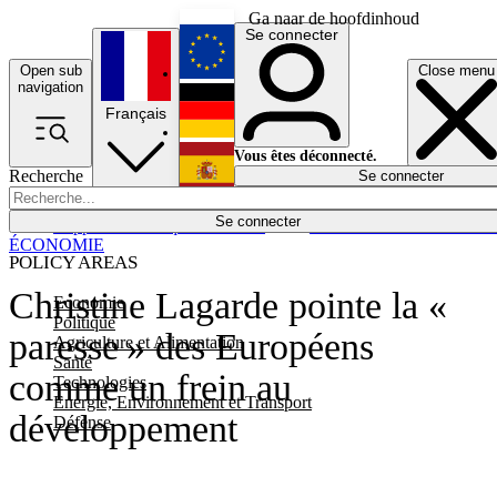
Ga naar de hoofdinhoud
Se connecter
Open sub
Close menu
English
navigation
Français
Deutsch
Vous êtes déconnecté.
Recherche
Se connecter
Español
Lumières éteintes
Se connecter
Rapporteur
Politique
Économie
Newsletters
Evénements
Em
ÉCONOMIE
POLICY AREAS
Christine Lagarde pointe la «
Economie
Politique
paresse » des Européens
Agriculture et Alimentation
Santé
comme un frein au
Technologies
Energie, Environnement et Transport
développement
Défense