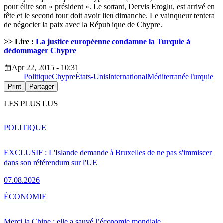
pour élire son « président ». Le sortant, Dervis Eroglu, est arrivé en
tête et le second tour doit avoir lieu dimanche. Le vainqueur tentera
de négocier la paix avec la République de Chypre.
>> Lire :
La justice européenne condamne la Turquie à
dédommager Chypre
Apr 22, 2015 - 10:31
Politique
Chypre
États-Unis
International
Méditerranée
Turquie
Print
Partager
LES PLUS LUS
POLITIQUE
EXCLUSIF : L'Islande demande à Bruxelles de ne pas s'immiscer
dans son référendum sur l'UE
07.08.2026
ÉCONOMIE
Merci la Chine : elle a sauvé l’économie mondiale