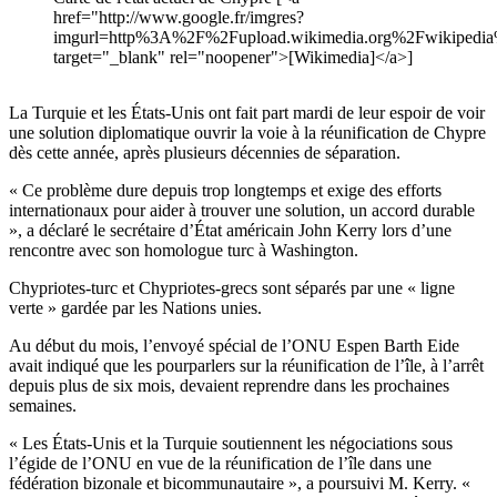
href="http://www.google.fr/imgres?
imgurl=http%3A%2F%2Fupload.wikimedia.org%2Fwikipe
target="_blank" rel="noopener">[Wikimedia]</a>]
La Turquie et les États-Unis ont fait part mardi de leur espoir de voir
une solution diplomatique ouvrir la voie à la réunification de Chypre
dès cette année, après plusieurs décennies de séparation.
« Ce problème dure depuis trop longtemps et exige des efforts
internationaux pour aider à trouver une solution, un accord durable
», a déclaré le secrétaire d’État américain John Kerry lors d’une
rencontre avec son homologue turc à Washington.
Chypriotes-turc et Chypriotes-grecs sont séparés par une « ligne
verte » gardée par les Nations unies.
Au début du mois, l’envoyé spécial de l’ONU Espen Barth Eide
avait indiqué que les pourparlers sur la réunification de l’île, à l’arrêt
depuis plus de six mois, devaient reprendre dans les prochaines
semaines.
« Les États-Unis et la Turquie soutiennent les négociations sous
l’égide de l’ONU en vue de la réunification de l’île dans une
fédération bizonale et bicommunautaire », a poursuivi M. Kerry. «