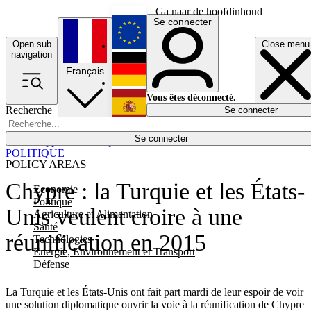
Ga naar de hoofdinhoud
Se connecter
Open sub
Close menu
English
navigation
Français
Deutsch
Vous êtes déconnecté.
Recherche
Se connecter
Español
Lumières éteintes
Se connecter
Rapporteur
Politique
Économie
Newsletters
Evénements
Em
POLITIQUE
POLICY AREAS
Chypre : la Turquie et les États-
Economie
Politique
Unis veulent croire à une
Agriculture et Alimentation
Santé
réunification en 2015
Technologies
Energie, Environnement et Transport
Défense
La Turquie et les États-Unis ont fait part mardi de leur espoir de voir
une solution diplomatique ouvrir la voie à la réunification de Chypre