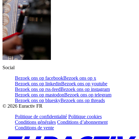
Social
Bezoek ons op facebook
Bezoek ons op x
Bezoek ons op linkedin
Bezoek ons op youtube
Bezoek ons op rss-feed
Bezoek ons op instagram
Bezoek ons op mastodon
Bezoek ons op telegram
Bezoek ons op bluesky
Bezoek ons op threads
©
2026
Euractiv FR
Politique de confidentialité
Politique cookies
Conditions générales
Conditions d’abonnement
Conditions de vente