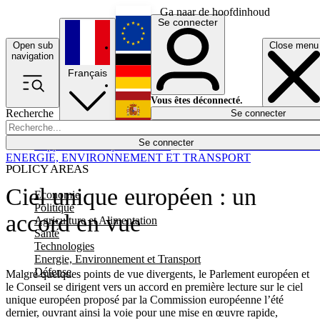
Ga naar de hoofdinhoud
Se connecter
Open sub
Close menu
English
navigation
Français
Deutsch
Vous êtes déconnecté.
Recherche
Se connecter
Español
Lumières éteintes
Se connecter
Rapporteur
Politique
Économie
Newsletters
Evénements
Em
ENERGIE, ENVIRONNEMENT ET TRANSPORT
POLICY AREAS
Ciel unique européen : un
Economie
Politique
accord en vue
Agriculture et Alimentation
Santé
Technologies
Energie, Environnement et Transport
Défense
Malgré quelques points de vue divergents, le Parlement européen et
le Conseil se dirigent vers un accord en première lecture sur le ciel
unique européen proposé par la Commission européenne l’été
dernier, ouvrant ainsi la voie pour une mise en œuvre rapide,