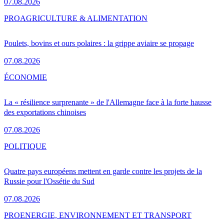
07.08.2026
PRO
AGRICULTURE & ALIMENTATION
Poulets, bovins et ours polaires : la grippe aviaire se propage
07.08.2026
ÉCONOMIE
La « résilience surprenante » de l'Allemagne face à la forte hausse
des exportations chinoises
07.08.2026
POLITIQUE
Quatre pays européens mettent en garde contre les projets de la
Russie pour l'Ossétie du Sud
07.08.2026
PRO
ENERGIE, ENVIRONNEMENT ET TRANSPORT