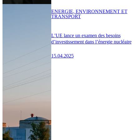
ENERGIE, ENVIRONNEMENT ET
TRANSPORT
L’UE lance un examen des besoins
d’investissement dans l’énergie nucléaire
15.04.2025