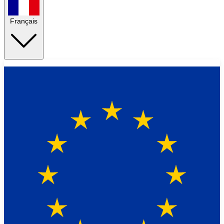
Français