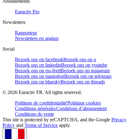
Abonnements
Euractiv Pro
Newsletters
Rapporteur
Newsletters en anglais
Social
Bezoek ons op facebook
Bezoek ons op x
Bezoek ons op linkedin
Bezoek ons op youtube
Bezoek ons op rss-feed
Bezoek ons op instagram
Bezoek ons op mastodon
Bezoek ons op telegram
Bezoek ons op bluesky
Bezoek ons op threads
©
2026
Euractiv FR. All rights reserved.
Politique de confidentialité
Politique cookies
Conditions générales
Conditions d’abonnement
Conditions de vente
This site is protected by reCAPTCHA, and the Google
Privacy
Policy
and
Terms of Service
apply.