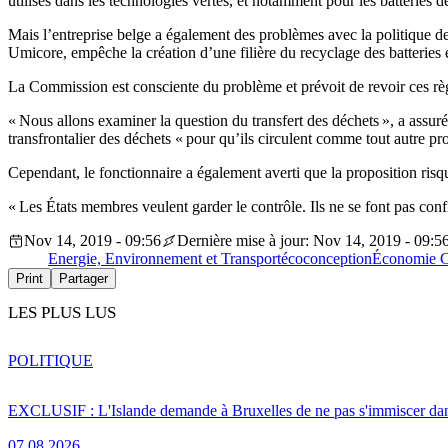
utilisés dans les technologies vertes, et notamment pour les batteries 
Mais l’entreprise belge a également des problèmes avec la politique de
Umicore, empêche la création d’une filière du recyclage des batteries
La Commission est consciente du problème et prévoit de revoir ces règ
« Nous allons examiner la question du transfert des déchets », a assuré K
transfrontalier des déchets « pour qu’ils circulent comme tout autre pro
Cependant, le fonctionnaire a également averti que la proposition risqu
« Les États membres veulent garder le contrôle. Ils ne se font pas conf
Nov 14, 2019 - 09:56
Dernière mise à jour: Nov 14, 2019 - 09:5
Energie, Environnement et Transport
écoconception
Économie Ci
Print
Partager
LES PLUS LUS
POLITIQUE
EXCLUSIF : L'Islande demande à Bruxelles de ne pas s'immiscer dan
07.08.2026