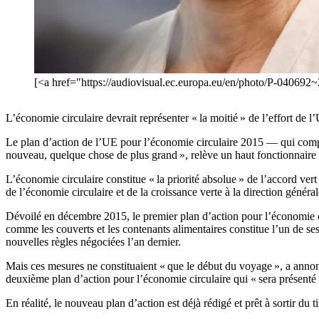
[<a href="https://audiovisual.ec.europa.eu/en/photo/P-04069
L’économie circulaire devrait représenter « la moitié » de l’effort de 
Le plan d’action de l’UE pour l’économie circulaire 2015 — qui compr
nouveau, quelque chose de plus grand », relève un haut fonctionnaire 
L’économie circulaire constitue « la priorité absolue » de l’accord v
de l’économie circulaire et de la croissance verte à la direction géné
Dévoilé en décembre 2015, le premier plan d’action pour l’économie cir
comme les couverts et les contenants alimentaires constitue l’un de s
nouvelles règles négociées l’an dernier.
Mais ces mesures ne constituaient « que le début du voyage », a anno
deuxième plan d’action pour l’économie circulaire qui « sera présenté p
En réalité, le nouveau plan d’action est déjà rédigé et prêt à sortir du ti