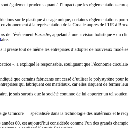
ls sont également prudents quant à l’impact que les réglementations europé
trictions sur le plastique à usage unique, certaines réglementations pou
en environnement à la représentation de la Croatie auprès de l’UE à Bruxe
lors de l’événement
Euractiv
, appelant à une « vision holistique » du cli
e
laire.
s il presse tout de même les entreprises d’adopter de nouveaux modèles 
batrice », a expliqué le responsable, soulignant que l’économie circulaire 
diqué que certains fabricants ont cessé d’utiliser le polystyrène pour le
ntreprises qui fabriquent ces matériaux, car elles risquent de fermer leurs
re, je suis surpris que la société continue de lui apporter un tel soutien
été belge Umicore — spécialisée dans la technologie des matériaux et le r
 les années 80, est aujourd’hui considérée comme l’un des grands champi