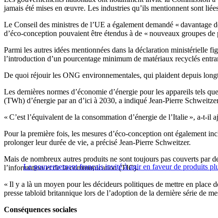
jamais été mises en œuvre. Les industries qu’ils mentionnent sont liées 
Le Conseil des ministres de l’UE a également demandé « davantage de me
d’éco-conception pouvaient être étendus à de « nouveaux groupes de pro
Parmi les autres idées mentionnées dans la déclaration ministérielle fig
l’introduction d’un pourcentage minimum de matériaux recyclés entran
De quoi réjouir les ONG environnementales, qui plaident depuis longt
Les dernières normes d’économie d’énergie pour les appareils tels que 
(TWh) d’énergie par an d’ici à 2030, a indiqué Jean-Pierre Schweitz
« C’est l’équivalent de la consommation d’énergie de l’Italie », a-t-il
Pour la première fois, les mesures d’éco-conception ont également inclu
prolonger leur durée de vie, a précisé Jean-Pierre Schweitzer.
Mais de nombreux autres produits ne sont toujours pas couverts par des 
Le gouvernement français invité à agir en faveur de produits pl
l’information et de la communication (TIC).
« Il y a là un moyen pour les décideurs politiques de mettre en place des
presse tabloïd britannique lors de l’adoption de la dernière série de 
Conséquences sociales