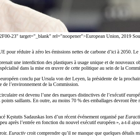
2~2F00-23" target="_blank" rel="noopener">European Union, 2019 Sou
l’UE pour réduire à zéro les émissions nettes de carbone d’ici à 2050. Le
enait une interdiction des plastiques à usage unique et de nouveaux ob
spécialisé dans la mise en œuvre de cette politique au sein de la Comm
ert européen conclu par Ursula von der Leyen, la présidente de la procha
rale de l’environnement de la Commission.
culaire est devenu l’une des marques distinctives de l’exécutif europée
es points saillants. En outre, au moins 70 % des emballages devront être
ncé Kęstutis Sadauskas lors d’un récent événement organisé par
Euract
eu après l’entrée en fonction du nouvel exécutif européen », a-t-il ajou
roir.
Euractiv
croit comprendre qu’il ne manque que quelques détails mine