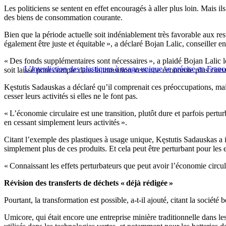
Les politiciens se sentent en effet encouragés à aller plus loin. Mais i
des biens de consommation courante.
Bien que la période actuelle soit indéniablement très favorable aux res
également être juste et équitable », a déclaré Bojan Lalic, conseiller 
« Des fonds supplémentaires sont nécessaires », a plaidé Bojan Lalic 
L’interdiction des plastiques à usage unique se précise en Franc
soit laissé pour compte dans la transition vers une économie plus circu
Kęstutis Sadauskas a déclaré qu’il comprenait ces préoccupations, mai
cesser leurs activités si elles ne le font pas.
« L’économie circulaire est une transition, plutôt dure et parfois pertur
en cessant simplement leurs activités ».
Citant l’exemple des plastiques à usage unique, Kęstutis Sadauskas a in
simplement plus de ces produits. Et cela peut être perturbant pour les e
« Connaissant les effets perturbateurs que peut avoir l’économie circulai
Révision des transferts de déchets « déjà rédigée »
Pourtant, la transformation est possible, a-t-il ajouté, citant la soci
Umicore, qui était encore une entreprise minière traditionnelle dans