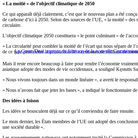
« La moitié » de l’objectif climatique de 2050
Ce qui apparaît déjà clairement, c’est que le nouveau plan a été conçu
de carbone d’ici à 2050. Selon des sources de l’UE, « la moitié » des
circulaire.
L’objectif climatique 2050 constituera « le point culminant » de l’accord
« La circularité peut combler la moitié de l’écart qui nous sépare de l’
Le Green Deal, marque de fabrique de la nouvelle Commissio
de ce type peut éviter la production de « centaines de millions de ton
Mais il reste encore beaucoup à faire pour rendre l’économie vraiment 
asiatique adopte des modes de vie occidentaux, a souligné Kęstutis Sada
« Nous vivons toujours dans un monde linéaire », a averti le responsab
« Nous n’avons fait que jeter les bases », a indiqué le fonctionnaire de
Des idées à foison
Les idées se bousculent déjà sur ce qu’il conviendra de faire ensuite.
Le mois dernier, les États membres de l’UE ont adopté des conclusions 
une société durable ».
Les gouvernements nationaux ont notamment invité la Commission à « ad