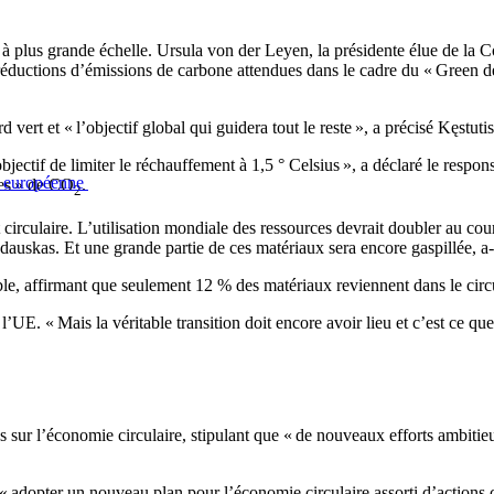
 à plus grande échelle. Ursula von der Leyen, la présidente élue de la 
 réductions d’émissions de carbone attendues dans le cadre du « Green 
 vert et « l’objectif global qui guidera tout le reste », a précisé Kęstut
objectif de limiter le réchauffement à 1,5 ° Celsius », a déclaré le respo
n européenne
nes » de CO
.
2
circulaire. L’utilisation mondiale des ressources devrait doubler au cou
uskas. Et une grande partie de ces matériaux sera encore gaspillée, a-t-
le, affirmant que seulement 12 % des matériaux reviennent dans le circui
 l’UE. « Mais la véritable transition doit encore avoir lieu et c’est ce 
sur l’économie circulaire, stipulant que « de nouveaux efforts ambitieu
opter un nouveau plan pour l’économie circulaire assorti d’actions cib