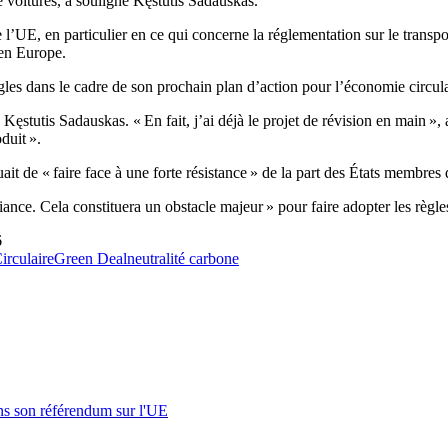
de voitures, a souligné Kęstutis Sadauskas.
 l’UE, en particulier en ce qui concerne la réglementation sur le transp
 en Europe.
les dans le cadre de son prochain plan d’action pour l’économie circula
ęstutis Sadauskas. « En fait, j’ai déjà le projet de révision en main », a
duit ».
ait de « faire face à une forte résistance » de la part des États membres
iance. Cela constituera un obstacle majeur » pour faire adopter les règle
6
rculaire
Green Deal
neutralité carbone
s son référendum sur l'UE