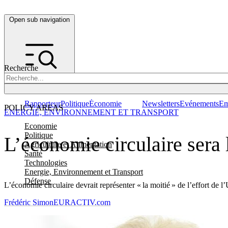
Open sub navigation
Recherche
Rapporteur
Politique
Économie
Newsletters
Evénements
Em
POLICY AREAS
ENERGIE, ENVIRONNEMENT ET TRANSPORT
Economie
Politique
L’économie circulaire sera 
Agriculture et Alimentation
Santé
Technologies
Energie, Environnement et Transport
Défense
L’économie circulaire devrait représenter « la moitié » de l’effort de 
Frédéric Simon
EURACTIV.com