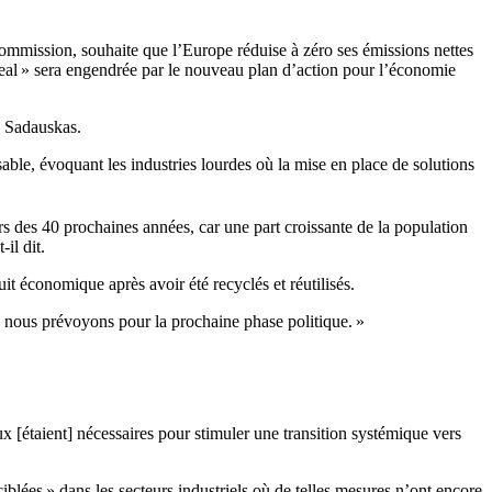
Commission, souhaite que l’Europe réduise à zéro ses émissions nettes
deal » sera engendrée par le nouveau plan d’action pour l’économie
is Sadauskas.
nsable, évoquant les industries lourdes où la mise en place de solutions
rs des 40 prochaines années, car une part croissante de la population
il dit.
t économique après avoir été recyclés et réutilisés.
que nous prévoyons pour la prochaine phase politique. »
x [étaient] nécessaires pour stimuler une transition systémique vers
lées » dans les secteurs industriels où de telles mesures n’ont encore