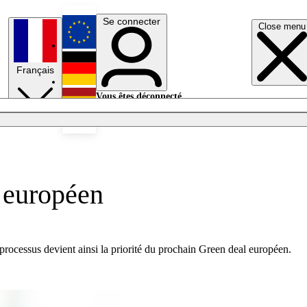
Se connecter
Close menu
English
Français
Deutsch
Vous êtes déconnecté.
Se connecter
Español
Lumières éteintes
» européen
 processus devient ainsi la priorité du prochain Green deal européen.