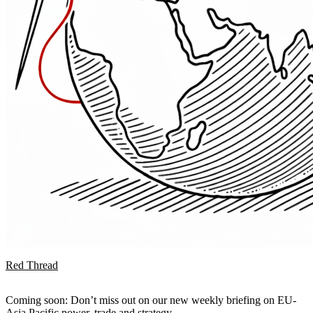
Red Thread
Coming soon: Don’t miss out on our new weekly briefing on EU-
Asia Pacific power, trade and strategy.