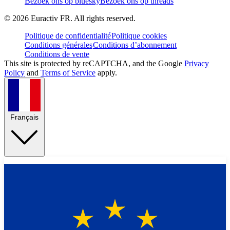
Bezoek ons op bluesky
Bezoek ons op threads
©
2026
Euractiv FR. All rights reserved.
Politique de confidentialité
Politique cookies
Conditions générales
Conditions d’abonnement
Conditions de vente
This site is protected by reCAPTCHA, and the Google
Privacy
Policy
and
Terms of Service
apply.
Français