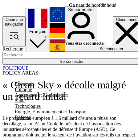
Ga naar de hoofdinhoud
Se connecter
Open sub
Close menu
English
navigation
Français
Deutsch
Vous êtes déconnecté.
Recherche
Se connecter
Español
Lumières éteintes
Se connecter
Rapporteur
Politique
Économie
Newsletters
Evénements
Em
POLITIQUE
POLICY AREAS
« Clean Sky » décolle malgré
Economie
Politique
un retard initial
Agriculture et Alimentation
Santé
Technologies
Energie, Environnement et Transport
Défense
Le programme européen à 1,6 milliard d’euros a réussi son
décollage, selon Allan Cook, le président de l’association des
industries aérospatiales et de défense d’Europe (ASD). Ce
programme doit mettre le secteur de l’aviation sur les rails du respect