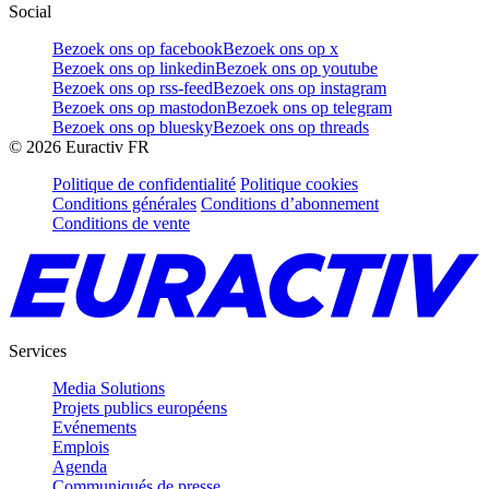
Social
Bezoek ons op facebook
Bezoek ons op x
Bezoek ons op linkedin
Bezoek ons op youtube
Bezoek ons op rss-feed
Bezoek ons op instagram
Bezoek ons op mastodon
Bezoek ons op telegram
Bezoek ons op bluesky
Bezoek ons op threads
©
2026
Euractiv FR
Politique de confidentialité
Politique cookies
Conditions générales
Conditions d’abonnement
Conditions de vente
Services
Media Solutions
Projets publics européens
Evénements
Emplois
Agenda
Communiqués de presse