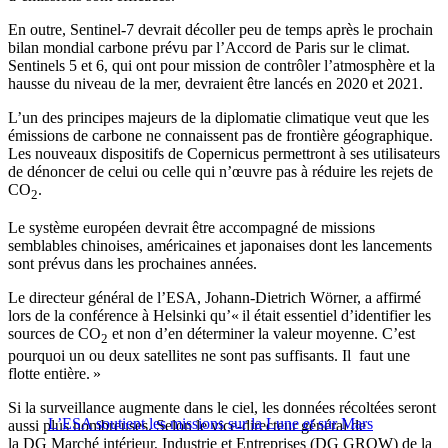
En outre, Sentinel-7 devrait décoller peu de temps après le prochain
bilan mondial carbone prévu par l’Accord de Paris sur le climat.
Sentinels 5 et 6, qui ont pour mission de contrôler l’atmosphère et la
hausse du niveau de la mer, devraient être lancés en 2020 et 2021.
L’un des principes majeurs de la diplomatie climatique veut que les
émissions de carbone ne connaissent pas de frontière géographique.
Les nouveaux dispositifs de Copernicus permettront à ses utilisateurs
de dénoncer de celui ou celle qui n’œuvre pas à réduire les rejets de
CO
.
2
Le système européen devrait être accompagné de missions
semblables chinoises, américaines et japonaises dont les lancements
sont prévus dans les prochaines années.
Le directeur général de l’ESA, Johann-Dietrich Wörner, a affirmé
lors de la conférence à Helsinki qu’« il était essentiel d’identifier les
sources de CO
et non d’en déterminer la valeur moyenne. C’est
2
pourquoi un ou deux satellites ne sont pas suffisants. Il faut une
flotte entière. »
Si la surveillance augmente dans le ciel, les données récoltées seront
L’ESA soutient les missions sur la Lune et sur Mars
aussi plus nombreuses. Selon le vice-directeur général de
la DG Marché intérieur, Industrie et Entreprises (DG GROW) de la