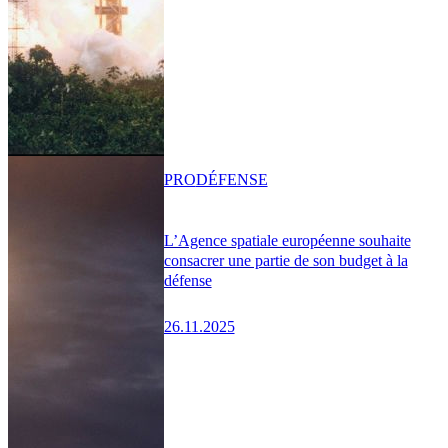
PRO
DÉFENSE
L’Agence spatiale européenne souhaite
consacrer une partie de son budget à la
défense
26.11.2025