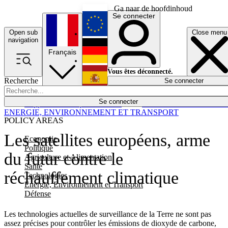
Ga naar de hoofdinhoud
Se connecter
Open sub
Close menu
English
navigation
Français
Deutsch
Vous êtes déconnecté.
Recherche
Se connecter
Español
Lumières éteintes
Se connecter
Rapporteur
Politique
Économie
Newsletters
Evénements
Em
ENERGIE, ENVIRONNEMENT ET TRANSPORT
POLICY AREAS
Les satellites européens, arme
Economie
Politique
du futur contre le
Agriculture et Alimentation
Santé
réchauffement climatique
Technologies
Energie, Environnement et Transport
Défense
Les technologies actuelles de surveillance de la Terre ne sont pas
assez précises pour contrôler les émissions de dioxyde de carbone,