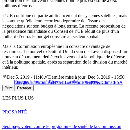
production des nouveaux satellites dont le prix est estimé à 630
millions d’euros.
L’UE contribue en partie au financement de systèmes satellites, mais
la somme qu’elle leur accordera déprendre de l’issue des
négociations sur son budget à long terme. La récente proposition de
la présidence finlandaise du Conseil de l’UE réduit de plus d’un
milliard d’euros le budget consacré au secteur spatial.
Mais la Commission européenne lui consacre davantage de
ressources. Le nouvel exécutif d’Ursula von der Leyen dispose d’un
nouveau département dédié exclusivement à la politique de défense
et à la politique spatiale, après sa séparation de la division du marché
intérieur.
Dec 5, 2019 - 11:48
Dernière mise à jour: Dec 5, 2019 - 15:50
Remous internes à l’Agence spatiale européenne
Energie, Environnement et Transport
Energie & Climat
ESA
Print
Partager
LES PLUS LUS
PRO
SANTÉ
Sept pays votent contre le programme de santé de la Commission