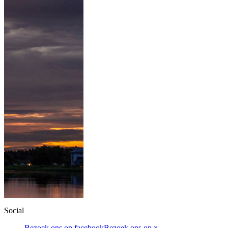
Social
Bezoek ons op facebook
Bezoek ons op x