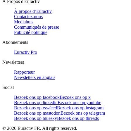
À Propos d'Euractiv
À propos d’Euractiv
Contactez-nous
Mediahuis
Communiqués de presse
Publicité politique
Abonnements
Euractiv Pro
Newsletters
Rapporteur
Newsletters en anglais
Social
Bezoek ons op facebook
Bezoek ons op x
Bezoek ons op linkedin
Bezoek ons op youtube
Bezoek ons op rss-feed
Bezoek ons op instagram
Bezoek ons op mastodon
Bezoek ons op telegram
Bezoek ons op bluesky
Bezoek ons op threads
©
2026
Euractiv FR. All rights reserved.