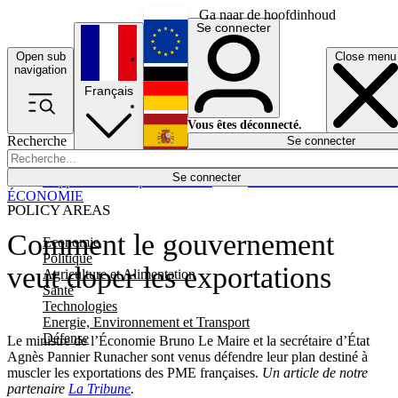
Ga naar de hoofdinhoud
Se connecter
Open sub
Close menu
English
navigation
Français
Deutsch
Vous êtes déconnecté.
Recherche
Se connecter
Español
Lumières éteintes
Se connecter
Rapporteur
Politique
Économie
Newsletters
Evénements
Em
ÉCONOMIE
POLICY AREAS
Comment le gouvernement
Economie
Politique
veut doper les exportations
Agriculture et Alimentation
Santé
Technologies
Energie, Environnement et Transport
Défense
Le ministre de l’Économie Bruno Le Maire et la secrétaire d’État
Agnès Pannier Runacher sont venus défendre leur plan destiné à
muscler les exportations des PME françaises.
Un article de notre
partenaire
La Tribune
.