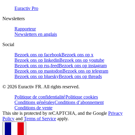
Euractiv Pro
Newsletters
Rapporteur
Newsletters en anglais
Social
Bezoek ons op facebook
Bezoek ons op x
Bezoek ons op linkedin
Bezoek ons op youtube
Bezoek ons op rss-feed
Bezoek ons op instagram
Bezoek ons op mastodon
Bezoek ons op telegram
Bezoek ons op bluesky
Bezoek ons op threads
©
2026
Euractiv FR. All rights reserved.
Politique de confidentialité
Politique cookies
Conditions générales
Conditions d’abonnement
Conditions de vente
This site is protected by reCAPTCHA, and the Google
Privacy
Policy
and
Terms of Service
apply.