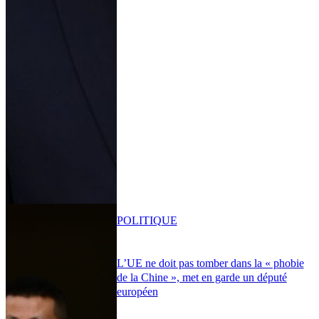
POLITIQUE
L’UE ne doit pas tomber dans la « phobie
de la Chine », met en garde un député
européen