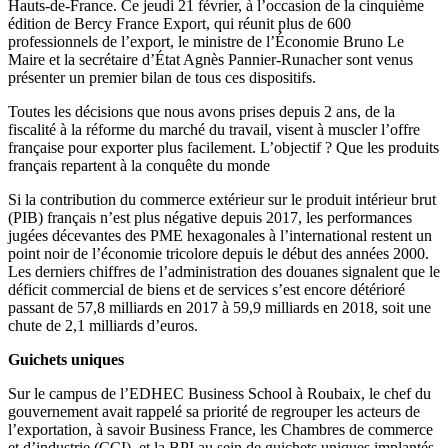
Hauts-de-France. Ce jeudi 21 février, à l’occasion de la cinquième
édition de Bercy France Export, qui réunit plus de 600
professionnels de l’export, le ministre de l’Économie Bruno Le
Maire et la secrétaire d’État Agnès Pannier-Runacher sont venus
présenter un premier bilan de tous ces dispositifs.
Toutes les décisions que nous avons prises depuis 2 ans, de la
fiscalité à la réforme du marché du travail, visent à muscler l’offre
française pour exporter plus facilement. L’objectif ? Que les produits
français repartent à la conquête du monde
Si la contribution du commerce extérieur sur le produit intérieur brut
(PIB) français n’est plus négative depuis 2017, les performances
jugées décevantes des PME hexagonales à l’international restent un
point noir de l’économie tricolore depuis le début des années 2000.
Les derniers chiffres de l’administration des douanes signalent que le
déficit commercial de biens et de services s’est encore détérioré
passant de 57,8 milliards en 2017 à 59,9 milliards en 2018, soit une
chute de 2,1 milliards d’euros.
Guichets uniques
Sur le campus de l’EDHEC Business School à Roubaix, le chef du
gouvernement avait rappelé sa priorité de regrouper les acteurs de
l’exportation, à savoir Business France, les Chambres de commerce
et d’industrie (CCI), et la BPI au sein de guichets uniques implantés