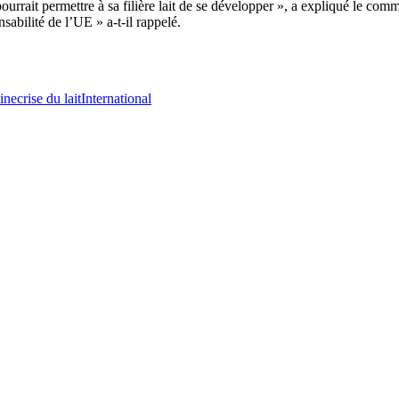
rrait permettre à sa filière lait de se développer », a expliqué le commi
sabilité de l’UE » a-t-il rappelé.
ine
crise du lait
International