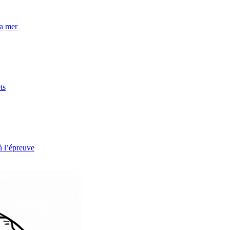
la mer
ts
à l’épreuve