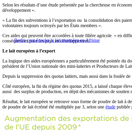
Selon les résultats d’une étude présentée par la chercheuse en économi
développement ».
« La fin des subventions à l’exportation ou la consolidation des pai
volontaires toujours octroyés par les États membres ».
Ces aides qui peuvent être accordées à toute filière agricole « en dif
Berlin veut écouler le lait européen en Afrique
conséquences pour les pays en développement.
Le lait européen à l’export
La logique des aides européennes a particulièrement été pointée du doig
président de l’Union nationale des mini-laiteries et Producteurs de L
Depuis la suppression des quotas laitiers, mais aussi dans la foulée d
Côté européen, la fin du régime des quotas 2015, a laissé chaque éleve
aussi des surplus de production, en dépit des mécanismes de soutien m
Résultat, le lait européen se retrouve sous forme de poudre de lait à 
de poudre de lait écrémé été multipliée par 3, selon une
étude
publiée