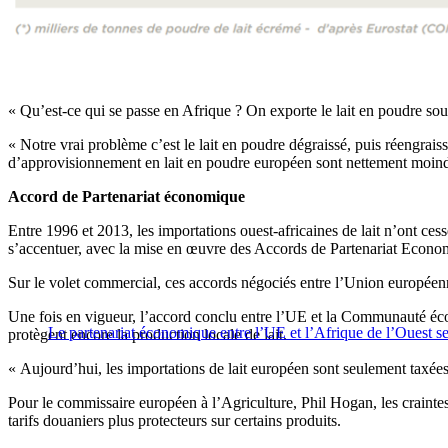
« Qu’est-ce qui se passe en Afrique ? On exporte le lait en poudre sou
« Notre vrai problème c’est le lait en poudre dégraissé, puis réengrais
d’approvisionnement en lait en poudre européen sont nettement moindres
Accord de Partenariat économique
Entre 1996 et 2013, les importations ouest-africaines de lait n’ont ces
s’accentuer, avec la mise en œuvre des Accords de Partenariat Econ
Sur le volet commercial, ces accords négociés entre l’Union européenne
Une fois en vigueur, l’accord conclu entre l’UE et la Communauté écon
Le partenariat économique entre l’UE et l’Afrique de l’Ouest se
protègent encore la production locale de lait.
« Aujourd’hui, les importations de lait européen sont seulement taxé
Pour le commissaire européen à l’Agriculture, Phil Hogan, les craintes 
tarifs douaniers plus protecteurs sur certains produits.