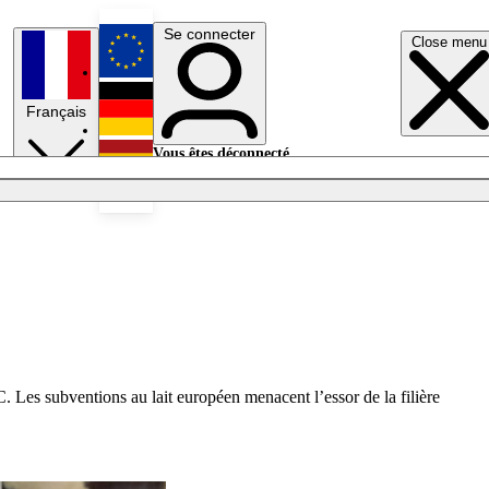
Se connecter
Close menu
English
Français
Deutsch
Vous êtes déconnecté.
Se connecter
Español
Lumières éteintes
C. Les subventions au lait européen menacent l’essor de la filière