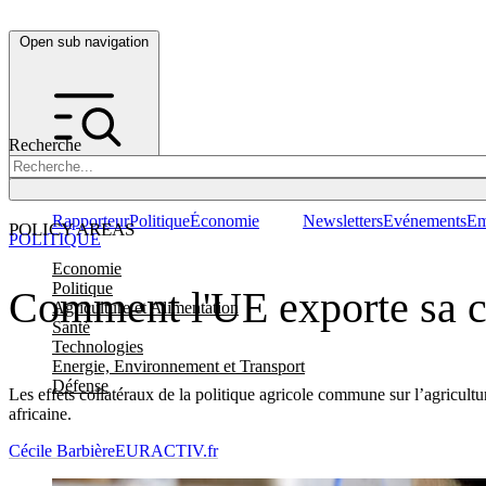
Open sub navigation
Recherche
Rapporteur
Politique
Économie
Newsletters
Evénements
Em
POLICY AREAS
POLITIQUE
Economie
Politique
Comment l'UE exporte sa cri
Agriculture et Alimentation
Santé
Technologies
Energie, Environnement et Transport
Défense
Les effets collatéraux de la politique agricole commune sur l’agricultu
africaine.
Cécile Barbière
EURACTIV.fr