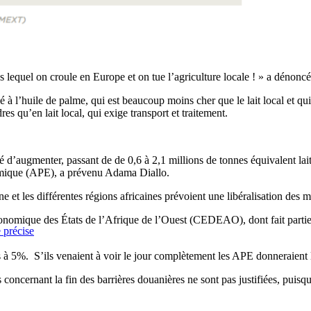
s lequel on croule en Europe et on tue l’agriculture locale ! » a dénoncé
sé à l’huile de palme, qui est beaucoup moins cher que le lait local et 
 qu’en lait local, qui exige transport et traitement.
sé d’augmenter, passant de de 0,6 à 2,1 millions de tonnes équivalent la
omique (APE), a prévenu Adama Diallo.
 et les différentes régions africaines prévoient une libéralisation des 
omique des États de l’Afrique de l’Ouest (CEDEAO), dont fait partie le
 précise
es à 5%. S’ils venaient à voir le jour complètement les APE donneraient
concernant la fin des barrières douanières ne sont pas justifiées, puisq