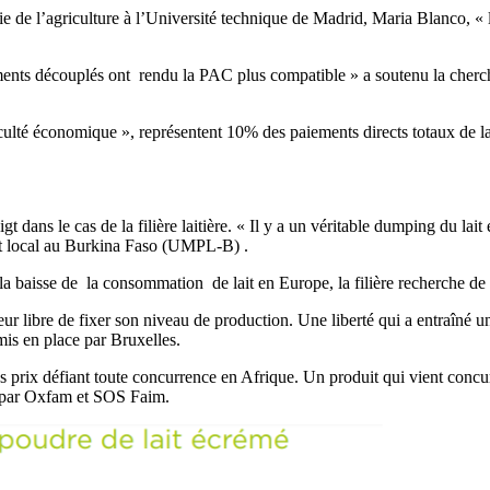
e de l’agriculture à l’Université technique de Madrid, Maria Blanco, « 
ements découplés ont rendu la PAC plus compatible » a soutenu la cherch
ficulté économique », représentent 10% des paiements directs totaux de 
t dans le cas de la filière laitière. « Il y a un véritable dumping du la
ait local au Burkina Faso (UMPL-B) .
e la baisse de la consommation de lait en Europe, la filière recherche 
ur libre de fixer son niveau de production. Une liberté qui a entraîné u
is en place par Bruxelles.
des prix défiant toute concurrence en Afrique. Un produit qui vient conc
 par Oxfam et SOS Faim.