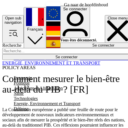
Ga naar de hoofdinhoud
Se connecter
Open sub
Close menu
English
navigation
Français
Deutsch
Vous êtes déconnecté.
Recherche
Se connecter
Español
Lumières éteintes
Se connecter
Rapporteur
Politique
Économie
Newsletters
Evénements
Em
ENERGIE, ENVIRONNEMENT ET TRANSPORT
POLICY AREAS
Comment mesurer le bien-être
Economie
Politique
au-delà du PIB ? [FR]
Agriculture et Alimentation
Santé
Technologies
Energie, Environnement et Transport
Défense
La Commission européenne a publié une feuille de route pour le
développement de nouveaux indicateurs environnementaux et
sociaux afin de mesurer la prospérité et le bien-être réels des nations,
au-delà du traditionnel PIB. Ces réflexions pourraient influencer les