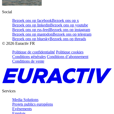
Social
Bezoek ons op facebook
Bezoek ons op x
Bezoek ons op linkedin
Bezoek ons op youtube
Bezoek ons op rss-feed
Bezoek ons op instagram
Bezoek ons op mastodon
Bezoek ons op telegram
Bezoek ons op bluesky
Bezoek ons op threads
©
2026
Euractiv FR
Politique de confidentialité
Politique cookies
Conditions générales
Conditions d’abonnement
Conditions de vente
Services
Media Solutions
Projets publics européens
Evénements
Emplois