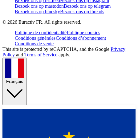
Bezoek ons op rss-feed
Bezoek ons op instagram
Bezoek ons op mastodon
Bezoek ons op telegram
Bezoek ons op bluesky
Bezoek ons op threads
©
2026
Euractiv FR. All rights reserved.
Politique de confidentialité
Politique cookies
Conditions générales
Conditions d’abonnement
Conditions de vente
This site is protected by reCAPTCHA, and the Google
Privacy
Policy
and
Terms of Service
apply.
Français