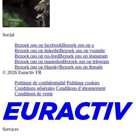
Social
Bezoek ons op facebook
Bezoek ons op x
Bezoek ons op linkedin
Bezoek ons op youtube
Bezoek ons op rss-feed
Bezoek ons op instagram
Bezoek ons op mastodon
Bezoek ons op telegram
Bezoek ons op bluesky
Bezoek ons op threads
©
2026
Euractiv FR
Politique de confidentialité
Politique cookies
Conditions générales
Conditions d’abonnement
Conditions de vente
Services