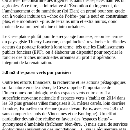
Ou arrêter de construire des logements dans des espaces naturels ou
agricoles. A ce titre, la loi relative à l’Évolution du logement, de
l’aménagement et du numérique (loi Elan) en prend pour son grade
car, à vouloir induire un «choc de l’offre» par le neuf en construisant
plus, elle mobilisera «plus de terrains intra et extra muros, donc
moins de nature périurbaine et intra urbaine».
Le Cese plaide plutôt pour le «recyclage foncier», selon les termes
du paysagiste Thierry Laverne, ce qui incite à revaloriser le rôle des
acteurs du portage foncier à long terme, tels que les Etablissements
publics fonciers (EPF), ou à élaborer un dispositif pour recycler le
foncier des friches industrielles urbaines au profit d’opérations
intégrant de la renaturation.
5,8 m2 d’espaces verts par parisien
Outre les efforts financiers, la recherche et les actions pédagogiques
sur la nature en elle-même, le Cese rappelle l’importance de
l’interconnexion biologique des espaces verts entre eux. La
superficie moyenne nationale d’espaces verts s’établit en 2014 dans
les 50 plus grandes villes françaises à 31 mètres carrés, loin derrière
Londres, Bruxelles ou Vienne (mais devant Paris, avec ses 5,8 m2
sans compter les bois de Vincennes et de Boulogne). Un effort
particulier devrait être réalisé en faveur des ‘espaces bleus’ –
synonymes d’aménités (fraîcheur, bien-être…) mais aussi de services
écologiques (prévention des inondations…)-, via la réouverture et la