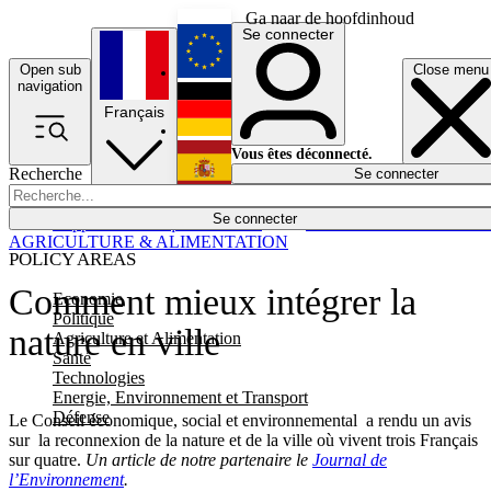
Ga naar de hoofdinhoud
Se connecter
Open sub
Close menu
English
navigation
Français
Deutsch
Vous êtes déconnecté.
Recherche
Se connecter
Español
Lumières éteintes
Se connecter
Rapporteur
Politique
Économie
Newsletters
Evénements
Em
AGRICULTURE & ALIMENTATION
POLICY AREAS
Comment mieux intégrer la
Economie
Politique
nature en ville
Agriculture et Alimentation
Santé
Technologies
Energie, Environnement et Transport
Défense
Le Conseil économique, social et environnemental a rendu un avis
sur la reconnexion de la nature et de la ville où vivent trois Français
sur quatre.
Un article de notre partenaire le
Journal de
l’Environnement
.