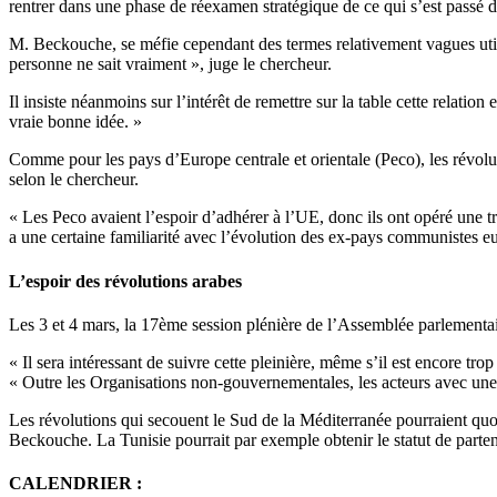
rentrer dans une phase de réexamen stratégique de ce qui s’est passé d
M. Beckouche, se méfie cependant des termes relativement vagues utili
personne ne sait vraiment », juge le chercheur.
Il insiste néanmoins sur l’intérêt de remettre sur la table cette relati
vraie bonne idée. »
Comme pour les pays d’Europe centrale et orientale (Peco), les révolu
selon le chercheur.
« Les Peco avaient l’espoir d’adhérer à l’UE, donc ils ont opéré une tr
a une certaine familiarité avec l’évolution des ex-pays communistes 
L’espoir des révolutions arabes
Les 3 et 4 mars, la 17ème session plénière de l’Assemblée parlementair
« Il sera intéressant de suivre cette pleinière, même s’il est encore t
« Outre les Organisations non-gouvernementales, les acteurs avec un
Les révolutions qui secouent le Sud de la Méditerranée pourraient quoiq
Beckouche. La Tunisie pourrait par exemple obtenir le statut de part
CALENDRIER :