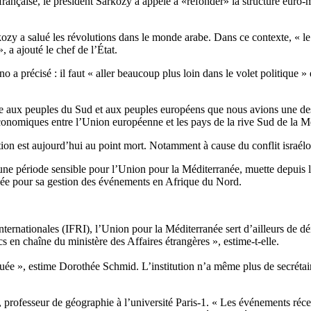
 française, le président Sarkozy a appelé à «refonder» la structure euro
kozy a salué les révolutions dans le monde arabe. Dans ce contexte, « 
 a ajouté le chef de l’État.
 a précisé : il faut « aller beaucoup plus loin dans le volet politique »
dire aux peuples du Sud et aux peuples européens que nous avions une 
économiques entre l’Union européenne et les pays de la rive Sud de la M
ion est aujourd’hui au point mort. Notamment à cause du conflit israélo
une période sensible pour l’Union pour la Méditerranée, muette depuis
quée pour sa gestion des événements en Afrique du Nord.
ternationales (IFRI), l’Union pour la Méditerranée sert d’ailleurs de déri
s en chaîne du ministère des Affaires étrangères », estime-t-elle.
uée », estime Dorothée Schmid. L’institution n’a même plus de secrétai
, professeur de géographie à l’université Paris-1. « Les événements réc