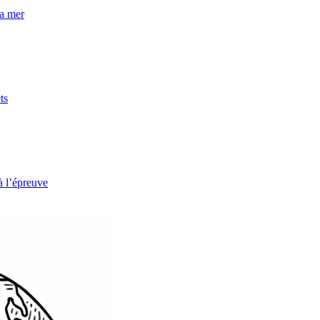
la mer
ts
à l’épreuve