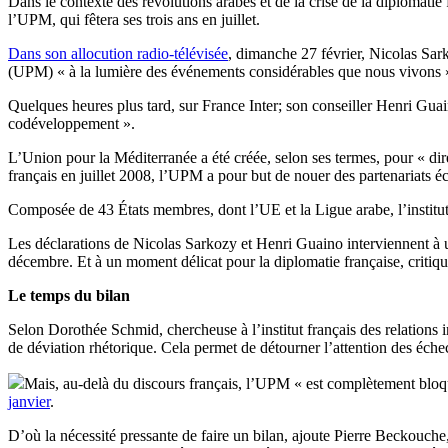
Dans le contexte des révolutions arabes et de la crise de la diplomatie
l’UPM, qui fêtera ses trois ans en juillet.
Dans son allocution radio-télévisée
, dimanche 27 février, Nicolas Sar
(UPM) « à la lumière des événements considérables que nous vivons »,
Quelques heures plus tard, sur France Inter; son conseiller Henri Guaino
codéveloppement ».
L’Union pour la Méditerranée a été créée, selon ses termes, pour « 
français en juillet 2008, l’UPM a pour but de nouer des partenariats 
Composée de 43 États membres, dont l’UE et la Ligue arabe, l’institut
Les déclarations de Nicolas Sarkozy et Henri Guaino interviennent à 
décembre. Et à un moment délicat pour la diplomatie française, criti
Le temps du bilan
Selon Dorothée Schmid, chercheuse à l’institut français des relations in
de déviation rhétorique. Cela permet de détourner l’attention des échec
Mais, au-delà du discours français, l’UPM « est complètement bloq
janvier
.
D’où la nécessité pressante de faire un bilan, ajoute Pierre Beckouche