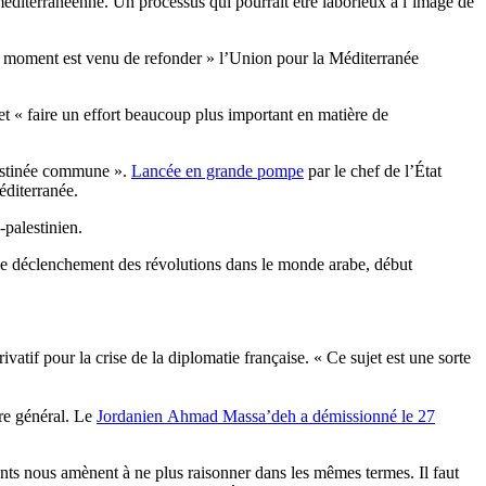
-méditerranéenne. Un processus qui pourrait être laborieux à l’image de
le moment est venu de refonder » l’Union pour la Méditerranée
 et « faire un effort beaucoup plus important en matière de
destinée commune ».
Lancée en grande pompe
par le chef de l’État
éditerranée.
-palestinien.
 le déclenchement des révolutions dans le monde arabe, début
vatif pour la crise de la diplomatie française. « Ce sujet est une sorte
re général. Le
Jordanien Ahmad Massa’deh a démissionné le 27
ents nous amènent à ne plus raisonner dans les mêmes termes. Il faut