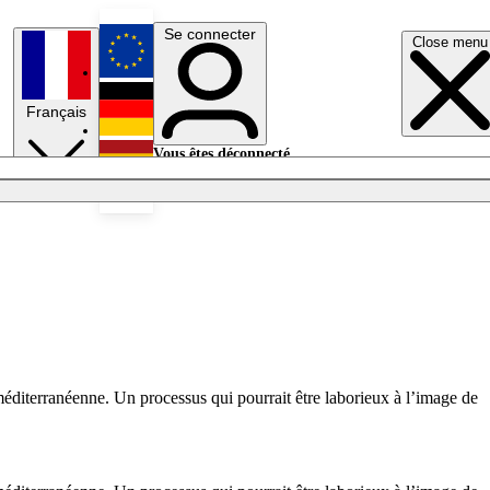
Se connecter
Close menu
English
Français
Deutsch
Vous êtes déconnecté.
Se connecter
Español
Lumières éteintes
-méditerranéenne. Un processus qui pourrait être laborieux à l’image de