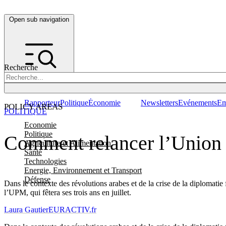
Open sub navigation
Recherche
Rapporteur
Politique
Économie
Newsletters
Evénements
Em
POLICY AREAS
POLITIQUE
Economie
Politique
Comment relancer l’Union 
Agriculture et Alimentation
Santé
Technologies
Energie, Environnement et Transport
Défense
Dans le contexte des révolutions arabes et de la crise de la diplomatie
l’UPM, qui fêtera ses trois ans en juillet.
Laura Gautier
EURACTIV.fr