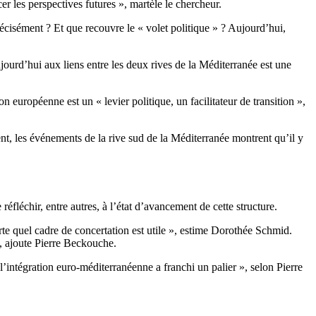
cer les perspectives futures », martèle le chercheur.
écisément ? Et que recouvre le « volet politique » ? Aujourd’hui,
ujourd’hui aux liens entre les deux rives de la Méditerranée est une
uropéenne est un « levier politique, un facilitateur de transition »,
rent, les événements de la rive sud de la Méditerranée montrent qu’il y
 »
léchir, entre autres, à l’état d’avancement de cette structure.
orte quel cadre de concertation est utile », estime Dorothée Schmid.
», ajoute Pierre Beckouche.
l’intégration euro-méditerranéenne a franchi un palier », selon Pierre