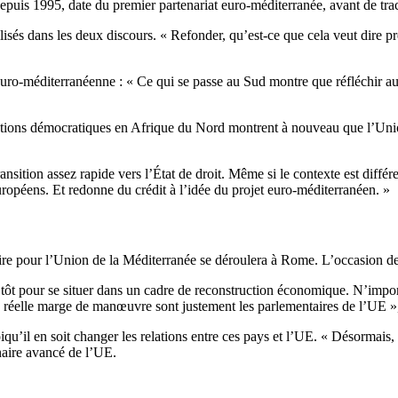
epuis 1995, date du premier partenariat euro-méditerranée, avant de tra
sés dans les deux discours. « Refonder, qu’est-ce que cela veut dire pr
on euro-méditerranéenne : « Ce qui se passe au Sud montre que réfléchir a
tions démocratiques en Afrique du Nord montrent à nouveau que l’Union e
ansition assez rapide vers l’État de droit. Même si le contexte est diffé
européens. Et redonne du crédit à l’idée du projet euro-méditerranéen.
e pour l’Union de la Méditerranée se déroulera à Rome. L’occasion de réf
rop tôt pour se situer dans un cadre de reconstruction économique. N’imp
e réelle marge de manœuvre sont justement les parlementaires de l’UE 
u’il en soit changer les relations entre ces pays et l’UE. « Désormais, 
enaire avancé de l’UE.