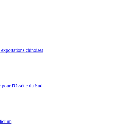
s exportations chinoises
e pour l'Ossétie du Sud
licium