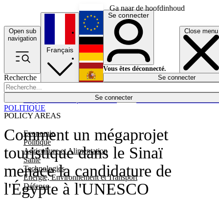
Ga naar de hoofdinhoud
Se connecter
Open sub
Close menu
English
navigation
Français
Deutsch
Vous êtes déconnecté.
Recherche
Se connecter
Español
Lumières éteintes
Se connecter
Rapporteur
Politique
Économie
Newsletters
Evénements
Em
POLITIQUE
POLICY AREAS
Comment un mégaprojet
Economie
Politique
touristique dans le Sinaï
Agriculture et Alimentation
Santé
menace la candidature de
Technologies
Energie, Environnement et Transport
l'Égypte à l'UNESCO
Défense