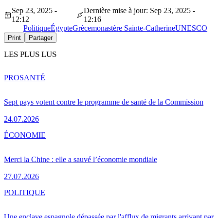
Sep 23, 2025 -
Dernière mise à jour: Sep 23, 2025 -
12:12
12:16
Politique
Égypte
Grèce
monastère Sainte-Catherine
UNESCO
Print
Partager
LES PLUS LUS
PRO
SANTÉ
Sept pays votent contre le programme de santé de la Commission
24.07.2026
ÉCONOMIE
Merci la Chine : elle a sauvé l’économie mondiale
27.07.2026
POLITIQUE
Une enclave espagnole dépassée par l'afflux de migrants arrivant par