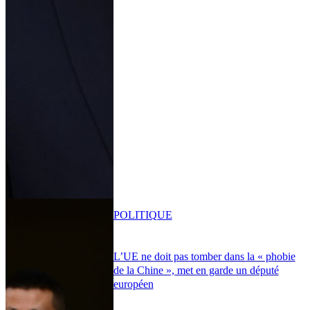
POLITIQUE
L’UE ne doit pas tomber dans la « phobie
de la Chine », met en garde un député
européen