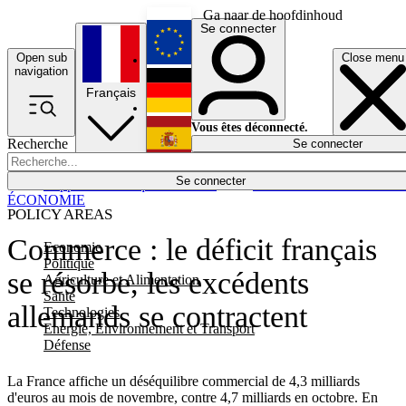
Ga naar de hoofdinhoud
Se connecter
Open sub
Close menu
English
navigation
Français
Deutsch
Vous êtes déconnecté.
Recherche
Se connecter
Español
Lumières éteintes
Se connecter
Rapporteur
Politique
Économie
Newsletters
Evénements
Em
ÉCONOMIE
POLICY AREAS
Commerce : le déficit français
Economie
Politique
se résorbe, les excédents
Agriculture et Alimentation
Santé
allemands se contractent
Technologies
Energie, Environnement et Transport
Défense
La France affiche un déséquilibre commercial de 4,3 milliards
d'euros au mois de novembre, contre 4,7 milliards en octobre. En