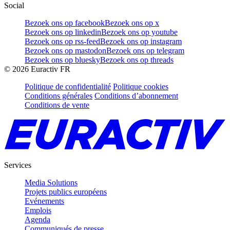
Social
Bezoek ons op facebook
Bezoek ons op x
Bezoek ons op linkedin
Bezoek ons op youtube
Bezoek ons op rss-feed
Bezoek ons op instagram
Bezoek ons op mastodon
Bezoek ons op telegram
Bezoek ons op bluesky
Bezoek ons op threads
©
2026
Euractiv FR
Politique de confidentialité
Politique cookies
Conditions générales
Conditions d’abonnement
Conditions de vente
Services
Media Solutions
Projets publics européens
Evénements
Emplois
Agenda
Communiqués de presse