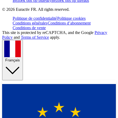
Bezoek ons op bluesky
Bezoek ons op threads
©
2026
Euractiv FR. All rights reserved.
Politique de confidentialité
Politique cookies
Conditions générales
Conditions d’abonnement
Conditions de vente
This site is protected by reCAPTCHA, and the Google
Privacy
Policy
and
Terms of Service
apply.
Français