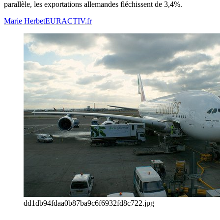
parallèle, les exportations allemandes fléchissent de 3,4%.
Marie Herbet
EURACTIV.fr
dd1db94fdaa0b87ba9c6f6932fd8c722.jpg