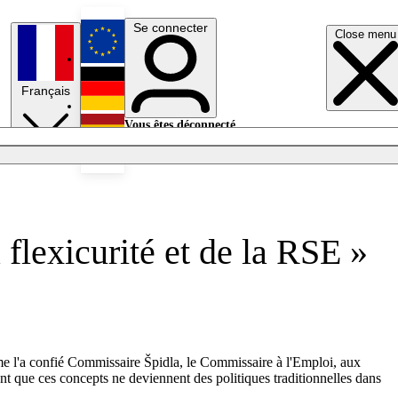
Se connecter
Close menu
English
Français
Deutsch
Vous êtes déconnecté.
Se connecter
Español
Lumières éteintes
 flexicurité et de la RSE »
mme l'a confié Commissaire Špidla, le Commissaire à l'Emploi, aux
nt que ces concepts ne deviennent des politiques traditionnelles dans