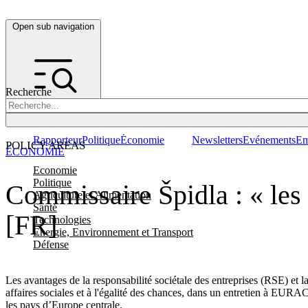
Open sub navigation
Recherche
Rapporteur
Politique
Économie
Newsletters
Evénements
Em
POLICY AREAS
ÉCONOMIE
Economie
Politique
Commissaire Špidla : « les e
Agriculture et Alimentation
Santé
[FR]
Technologies
Energie, Environnement et Transport
Défense
Les avantages de la responsabilité sociétale des entreprises (RSE) et
affaires sociales et à l'égalité des chances, dans un entretien à EUR
les pays d’Europe centrale.