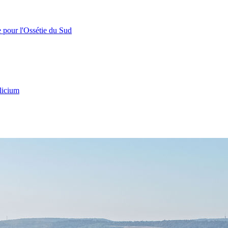
e pour l'Ossétie du Sud
licium