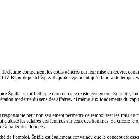
 la flexicurité compensent les coûts générés par leur mise en œuvre, co
ACTIV République tchèque. Il ajoute cependant qu’il faudra du temps ava
saire Špidla, « car l’éthique commerciale existe également. En outre, fa
étation moderne du sens des affaires, ni même aux fondements du capitali
t responsable peut non seulement permettre de rembourser les frais de
ui a ajusté les salaires des femmes sur ceux des hommes, ou encore le 
e à traiter des données.
arché de l’emploi, Špidla est également convaincu que le concept est es