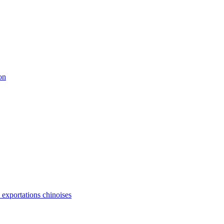
on
s exportations chinoises