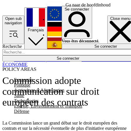
Ga naar de hoofdinhoud
Se connecter
Open sub
Close menu
English
navigation
Français
Deutsch
Vous êtes déconnecté.
Recherche
Se connecter
Español
Lumières éteintes
Se connecter
Rapporteur
Politique
Économie
Newsletters
Evénements
Em
ÉCONOMIE
POLICY AREAS
Commission adopte
Economie
Politique
communication sur droit
Agriculture et Alimentation
Santé
européen des contrats
Technologies
Energie, Environnement et Transport
Défense
La Commission lance un grand débat sur le droit européen des
contrats et sur la nécessité éventuelle de plus d'initiative européenne