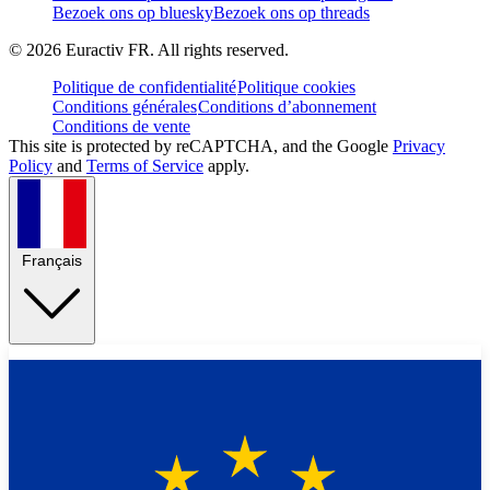
Bezoek ons op bluesky
Bezoek ons op threads
©
2026
Euractiv FR. All rights reserved.
Politique de confidentialité
Politique cookies
Conditions générales
Conditions d’abonnement
Conditions de vente
This site is protected by reCAPTCHA, and the Google
Privacy
Policy
and
Terms of Service
apply.
Français