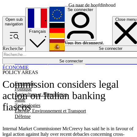
Ga naar de hoofdinhoud
Se connecter
Open sub
Close menu
English
navigation
Français
Deutsch
Vous êtes déconnecté.
Recherche
Se connecter
Español
Lumières éteintes
Se connecter
Rapporteur
Politique
Économie
Newsletters
Evénements
Em
ÉCONOMIE
POLICY AREAS
Commission considers legal
Economie
Politique
action on Italian banking
Agriculture et Alimentation
Santé
fiascos
Technologies
Energie, Environnement et Transport
Défense
Internal Market Commissioner McCreevy has said he is in favour of
legal action against Italy over recent debacles concerning cross-