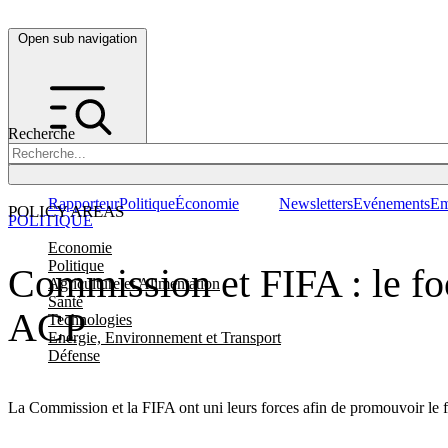
Open sub navigation
Recherche
Rapporteur
Politique
Économie
Newsletters
Evénements
Em
POLICY AREAS
POLITIQUE
Economie
Politique
Commission et FIFA : le f
Agriculture et Alimentation
Santé
ACP
Technologies
Energie, Environnement et Transport
Défense
La Commission et la FIFA ont uni leurs forces afin de promouvoir le