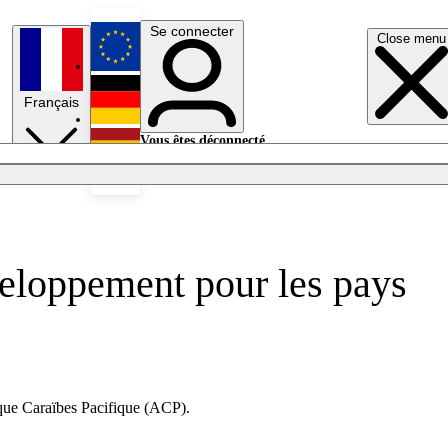
Se connecter
Close menu
English
Français
Deutsch
Vous êtes déconnecté.
Se connecter
Español
Lumières éteintes
eloppement pour les pays
ique Caraïbes Pacifique (ACP).