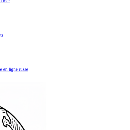
la mer
ts
e en ligne russe