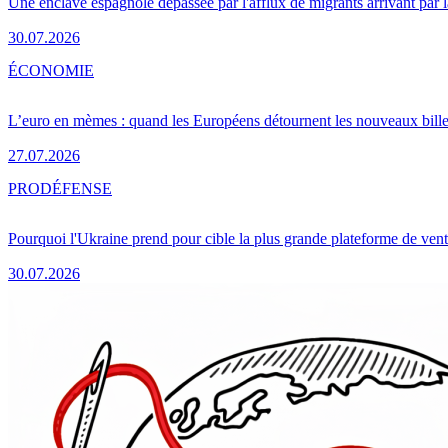
Une enclave espagnole dépassée par l'afflux de migrants arrivant par 
30.07.2026
ÉCONOMIE
L’euro en mèmes : quand les Européens détournent les nouveaux bille
27.07.2026
PRO
DÉFENSE
Pourquoi l'Ukraine prend pour cible la plus grande plateforme de vent
30.07.2026