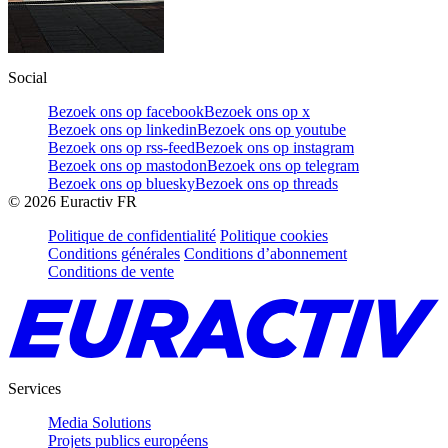
Social
Bezoek ons op facebook
Bezoek ons op x
Bezoek ons op linkedin
Bezoek ons op youtube
Bezoek ons op rss-feed
Bezoek ons op instagram
Bezoek ons op mastodon
Bezoek ons op telegram
Bezoek ons op bluesky
Bezoek ons op threads
©
2026
Euractiv FR
Politique de confidentialité
Politique cookies
Conditions générales
Conditions d’abonnement
Conditions de vente
Services
Media Solutions
Projets publics européens