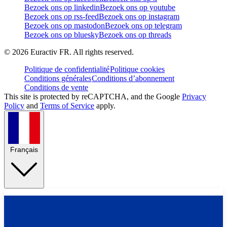
Bezoek ons op linkedin
Bezoek ons op youtube
Bezoek ons op rss-feed
Bezoek ons op instagram
Bezoek ons op mastodon
Bezoek ons op telegram
Bezoek ons op bluesky
Bezoek ons op threads
©
2026
Euractiv FR. All rights reserved.
Politique de confidentialité
Politique cookies
Conditions générales
Conditions d’abonnement
Conditions de vente
This site is protected by reCAPTCHA, and the Google
Privacy
Policy
and
Terms of Service
apply.
Français