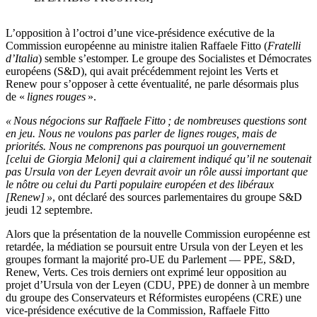
L’opposition à l’octroi d’une vice-présidence exécutive de la
Commission européenne au ministre italien Raffaele Fitto (
Fratelli
d’Italia
) semble s’estomper. Le groupe des Socialistes et Démocrates
européens (S&D), qui avait précédemment rejoint les Verts et
Renew pour s’opposer à cette éventualité, ne parle désormais plus
de «
lignes rouges
».
« Nous négocions sur Raffaele Fitto ; de nombreuses questions sont
en jeu. Nous ne voulons pas parler de lignes rouges, mais de
priorités. Nous ne comprenons pas pourquoi un gouvernement
[celui de Giorgia Meloni] qui a clairement indiqué qu’il ne soutenait
pas Ursula von der Leyen devrait avoir un rôle aussi important que
le nôtre ou celui du Parti populaire européen et des libéraux
[Renew] »
, ont déclaré des sources parlementaires du groupe S&D
jeudi 12 septembre.
Alors que la présentation de la nouvelle Commission européenne est
retardée, la médiation se poursuit entre Ursula von der Leyen et les
groupes formant la majorité pro-UE du Parlement — PPE, S&D,
Renew, Verts. Ces trois derniers ont exprimé leur opposition au
projet d’Ursula von der Leyen (CDU, PPE) de donner à un membre
du groupe des Conservateurs et Réformistes européens (CRE) une
vice-présidence exécutive de la Commission, Raffaele Fitto