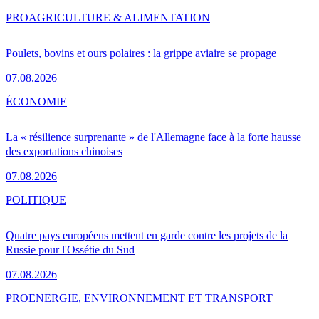
PRO
AGRICULTURE & ALIMENTATION
Poulets, bovins et ours polaires : la grippe aviaire se propage
07.08.2026
ÉCONOMIE
La « résilience surprenante » de l'Allemagne face à la forte hausse
des exportations chinoises
07.08.2026
POLITIQUE
Quatre pays européens mettent en garde contre les projets de la
Russie pour l'Ossétie du Sud
07.08.2026
PRO
ENERGIE, ENVIRONNEMENT ET TRANSPORT