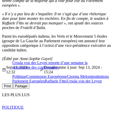
tienne compte de la majorité qui a voté pour elle au Parlement
européen »
.
« Il n’y a pas lieu de s’inquiéter. Il ne s’agit que d’une rhétorique
dure pour faire monter les enchères. En fin de compte, le soutien à
Raffaele Fitto ne devrait pas manquer »
, ont ajouté des sources
proches de
Fratelli d’Italia
.
Parmi les eurodéputés italiens, les Verts et le Mouvement 5 étoiles
(groupe de La Gauche au Parlement européen) ont annoncé leur
opposition catégorique à l’octroi d’une vice-présidence exécutive au
candidat italien.
[Édité par Anne-Sophie Gayet]
Ursula von der Leyen reporte d’une semaine la
Sep 13, 2024 -
nomination des commissaires
Dernière mise à jour: Sep 13, 2024 -
12:32
15:24
Politique
Commission Européenne
Giorgia Meloni
institutions
Parlement Européen
Raffaele Fitto
Ursula von der Leyen
Print
Partager
LES PLUS LUS
POLITIQUE