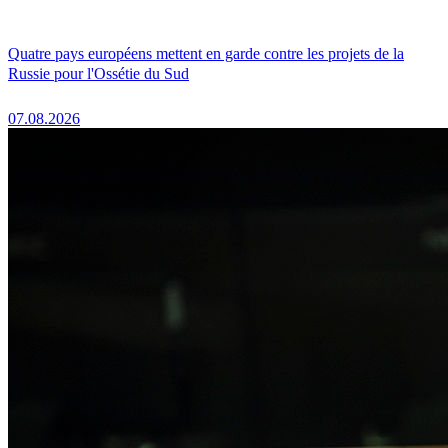
Quatre pays européens mettent en garde contre les projets de la
Russie pour l'Ossétie du Sud
07.08.2026