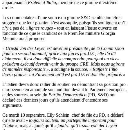
appartenant à
Fratelli d’Italia
, membre de ce groupe d’extrême
droite.
Les commentaires d’une source du groupe S&D semble toutefois
suggérer que leur position s’est assouplie, puisqu’ils soulignent qu’il
n’y a pas de
« lignes rouges
» tout en laissant l’issue ouverte en
fonction de ce que le candidat de la Première ministre Giorgia
Meloni aura à proposer.
« Urusla von der Leyen est devenue présidente [de la Commission
pour un second mandat] grâce aux forces pro-UE ; elle l’a dit
clairement, il est donc difficile de comprendre pourquoi un vice-
président exécutif devrait venir du groupe CRE. Mais nous agirons
de manière responsable »
, a souligné la source.
« Raffaele Fitto
devra prouver au Parlement qu’il est pro-UE et doit être préparé. »
L’italien devra donc rallier du soutien en démontrant sa position pro-
européenne en amont de son audition devant le Parlement européen,
et des sources au sein du
Partito Democratico
(PD, S&D) ont
déclaré ces derniers jours qu’ils attendaient d’entendre ses
arguments.
Ce mardi 10 septembre, Elly Schlein, chef de file du PD, a déclaré
qu’elle avait «
toujours soutenu un portefeuille important pour
l’Italie
», mais a ajouté qu’il
« faudra qu’Ursula von der Leyen