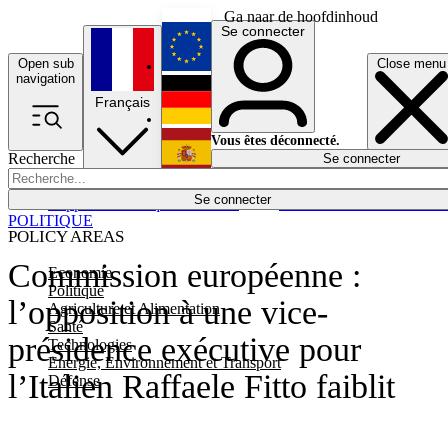
Ga naar de hoofdinhoud
Se connecter
Open sub
Close menu
English
navigation
Français
Deutsch
Vous êtes déconnecté.
Recherche
Se connecter
Español
Lumières éteintes
Se connecter
Rapporteur
Politique
Économie
Newsletters
Evénements
Em
POLITIQUE
POLICY AREAS
Commission européenne :
Economie
Politique
l’opposition à une vice-
Agriculture et Alimentation
Santé
présidence exécutive pour
Technologies
Energie, Environnement et Transport
l’Italien Raffaele Fitto faiblit
Défense