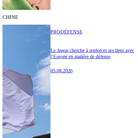
CHINE
PRO
DÉFENSE
Le Japon cherche à renforcer ses liens avec
l’Europe en matière de défense
05.08.2026