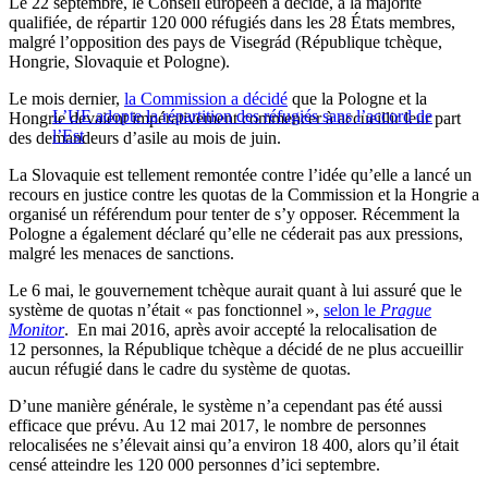
Le 22 septembre, le Conseil européen a décidé, à la majorité
qualifiée, de répartir 120 000 réfugiés dans les 28 États membres,
malgré l’opposition des pays de Visegrád (République tchèque,
Hongrie, Slovaquie et Pologne).
Le mois dernier,
la Commission a décidé
que la Pologne et la
L’UE adopte la répartition des réfugiés sans l’accord de
Hongrie devaient impérativement commencer à accueillir leur part
l’Est
des demandeurs d’asile au mois de juin.
La Slovaquie est tellement remontée contre l’idée qu’elle a lancé un
recours en justice contre les quotas de la Commission et la Hongrie a
organisé un référendum pour tenter de s’y opposer. Récemment la
Pologne a également déclaré qu’elle ne céderait pas aux pressions,
malgré les menaces de sanctions.
Le 6 mai, le gouvernement tchèque aurait quant à lui assuré que le
système de quotas n’était « pas fonctionnel »,
selon le
Prague
Monitor
. En mai 2016, après avoir accepté la relocalisation de
12 personnes, la République tchèque a décidé de ne plus accueillir
aucun réfugié dans le cadre du système de quotas.
D’une manière générale, le système n’a cependant pas été aussi
efficace que prévu. Au 12 mai 2017, le nombre de personnes
relocalisées ne s’élevait ainsi qu’a environ 18 400, alors qu’il était
censé atteindre les 120 000 personnes d’ici septembre.