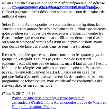
Milan Chovanec a assuré que son ministère préparerait une défense
Bruxelles compte sévir sur la relocalisation des réfugiés
contre une possible procédure d’infraction de l’exécutif européen.
Celle-ci pourrait en effet déboucher sur une sanction de dizaines de
millions d’euros.
Selon Dimitris Avramopoulos, le commissaire à la migration, les
sanctions seront annoncées très prochainement. « Nous spécifierons
notre position sur l’ouverture de procédures d’infraction contre les
États membres qui n’ont encore accueilli aucun demandeur d’asile
ou n’ont rien proposé depuis près d’un an, depuis que nous avons
tous décidé de faire des efforts dans ce sens », a-t-il ajouté.
Il est très probable que ces sanctions concernent les quatre pays du
groupe de Visegrád. D’autres pays d’Europe de l’est n’ont
également accueilli que peu de migrants, mais il faut garder à l’esprit
le fait que les réfugiés eux-mêmes ne sont que peu tentés par des
pays au revenu relativement bas. La Bulgarie est un cas à part,
puisque Sofia n’accueille pas seulement les demandeurs d’asile du
programme de relocalisation, mais est elle-même confrontée à des
arrivées directes sur son territoire.
Jun 7, 2017 - 11:13
Politique
Chine
crise des réfugiés
crise migratoire
demandeurs d'asile
Dimitris Avramopoulos
groupe de Visegrad
Hongrie
International
Pologne