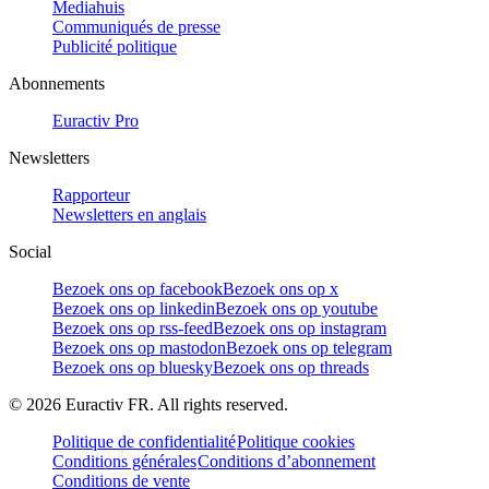
Mediahuis
Communiqués de presse
Publicité politique
Abonnements
Euractiv Pro
Newsletters
Rapporteur
Newsletters en anglais
Social
Bezoek ons op facebook
Bezoek ons op x
Bezoek ons op linkedin
Bezoek ons op youtube
Bezoek ons op rss-feed
Bezoek ons op instagram
Bezoek ons op mastodon
Bezoek ons op telegram
Bezoek ons op bluesky
Bezoek ons op threads
©
2026
Euractiv FR. All rights reserved.
Politique de confidentialité
Politique cookies
Conditions générales
Conditions d’abonnement
Conditions de vente