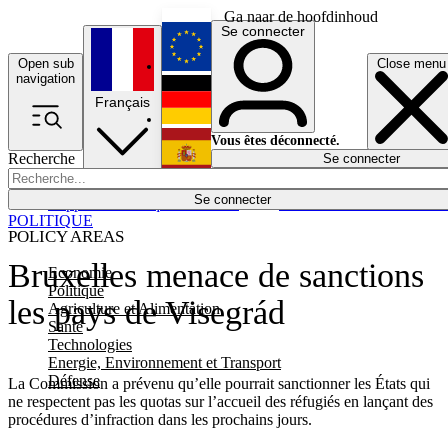
Ga naar de hoofdinhoud
Se connecter
Open sub
Close menu
English
navigation
Français
Deutsch
Vous êtes déconnecté.
Recherche
Se connecter
Español
Lumières éteintes
Se connecter
Rapporteur
Politique
Économie
Newsletters
Evénements
Em
POLITIQUE
POLICY AREAS
Bruxelles menace de sanctions
Economie
Politique
les pays de Visegrád
Agriculture et Alimentation
Santé
Technologies
Energie, Environnement et Transport
Défense
La Commission a prévenu qu’elle pourrait sanctionner les États qui
ne respectent pas les quotas sur l’accueil des réfugiés en lançant des
procédures d’infraction dans les prochains jours.