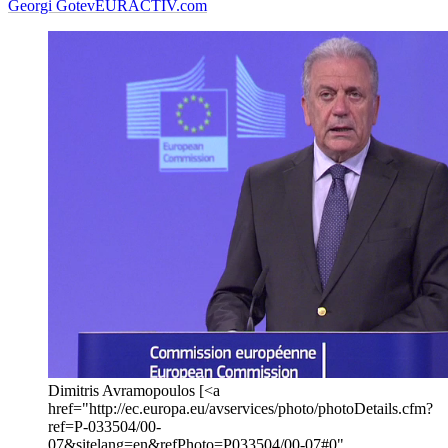
Georgi Gotev
EURACTIV.com
Dimitris Avramopoulos [<a
href="http://ec.europa.eu/avservices/photo/photoDetails.cfm?
ref=P-033504/00-
07&sitelang=en&refPhoto=P033504/00-07#0"