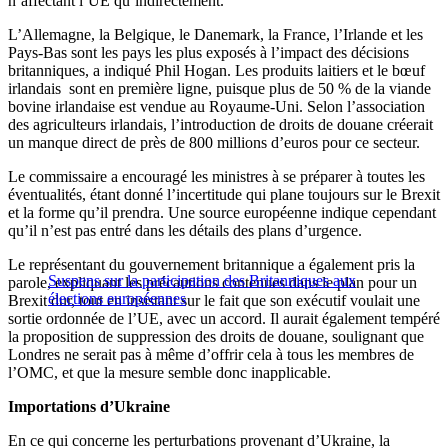
n’affectant l’UE qu’indirectement.
L’Allemagne, la Belgique, le Danemark, la France, l’Irlande et les
Pays-Bas sont les pays les plus exposés à l’impact des décisions
britanniques, a indiqué Phil Hogan. Les produits laitiers et le bœuf
irlandais sont en première ligne, puisque plus de 50 % de la viande
bovine irlandaise est vendue au Royaume-Uni. Selon l’association
des agriculteurs irlandais, l’introduction de droits de douane créerait
un manque direct de près de 800 millions d’euros pour ce secteur.
Le commissaire a encouragé les ministres à se préparer à toutes les
éventualités, étant donné l’incertitude qui plane toujours sur le Brexit
et la forme qu’il prendra. Une source européenne indique cependant
qu’il n’est pas entré dans les détails des plans d’urgence.
Le représentant du gouvernement britannique a également pris la
Suspens sur la participation des Britanniques aux
parole, expliquant les précautions contenues dans le plan pour un
élections européennes
Brexit dur, tout en insistant sur le fait que son exécutif voulait une
sortie ordonnée de l’UE, avec un accord. Il aurait également tempéré
la proposition de suppression des droits de douane, soulignant que
Londres ne serait pas à même d’offrir cela à tous les membres de
l’OMC, et que la mesure semble donc inapplicable.
Importations d’Ukraine
En ce qui concerne les perturbations provenant d’Ukraine, la