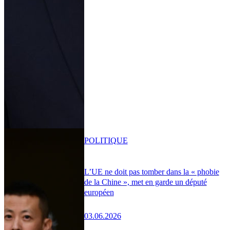
POLITIQUE
L’UE ne doit pas tomber dans la « phobie
de la Chine », met en garde un député
européen
03.06.2026