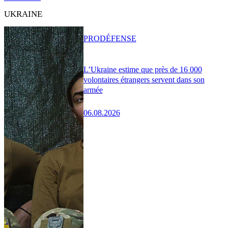
UKRAINE
PRO
DÉFENSE
L’Ukraine estime que près de 16 000
volontaires étrangers servent dans son
armée
06.08.2026