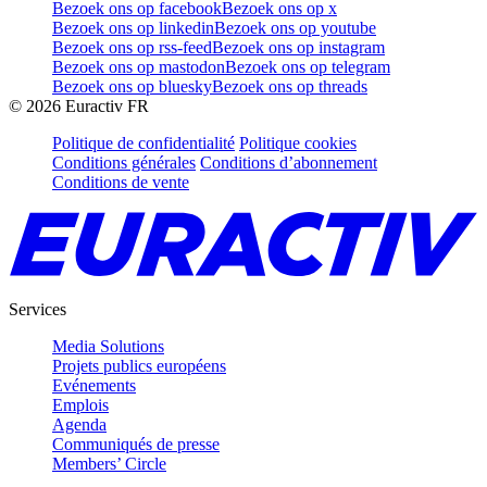
Bezoek ons op facebook
Bezoek ons op x
Bezoek ons op linkedin
Bezoek ons op youtube
Bezoek ons op rss-feed
Bezoek ons op instagram
Bezoek ons op mastodon
Bezoek ons op telegram
Bezoek ons op bluesky
Bezoek ons op threads
©
2026
Euractiv FR
Politique de confidentialité
Politique cookies
Conditions générales
Conditions d’abonnement
Conditions de vente
Services
Media Solutions
Projets publics européens
Evénements
Emplois
Agenda
Communiqués de presse
Members’ Circle