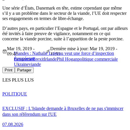
Une série d’États, Danemark en tête, estime cependant que même
s’il y a un problème dans le secteur de la viande, l’UE doit respecter
ses engagements en termes de libre-échange.
D’autres pays, en particulier l’Espagne et le Portugal, ont par ailleurs
été invités à faire preuve de vigilance, notamment en ce qui
concerne la viande porcine, suite à l’apparition de la peste porcine.
Mar 19, 2019 -
Dernière mise à jour: Mar 19, 2019 -
Viandes : Nathalie Loiseau veut une force d’inspection
09:42
11:51
européenne
Économie
Brexit
Irlande
Phil Hogan
politique commerciale
Ukraine
viande
Print
Partager
LES PLUS LUS
POLITIQUE
EXCLUSIF : L'Islande demande à Bruxelles de ne pas s'immiscer
dans son référendum sur l'UE
07.08.2026