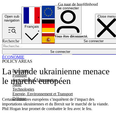
Ga naar de hoofdinhoud
Se connecter
Open sub
Close menu
English
navigation
Français
Deutsch
Vous êtes déconnecté.
Recherche
Se connecter
Español
Lumières éteintes
Se connecter
Rapporteur
Politique
Économie
Newsletters
Evénements
Em
ÉCONOMIE
POLICY AREAS
La viande ukrainienne menace
Economie
Politique
le marché européen
Agriculture et Alimentation
Santé
Technologies
Energie, Environnement et Transport
Défense
Certains ministres européens s’inquiètent de l’impact des
importations ukrainiennes et du Brexit sur le marché de la viande.
Phil Hogan leur promet de combattre le feu avec le feu.