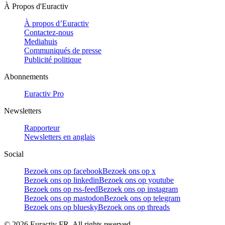
À Propos d'Euractiv
À propos d’Euractiv
Contactez-nous
Mediahuis
Communiqués de presse
Publicité politique
Abonnements
Euractiv Pro
Newsletters
Rapporteur
Newsletters en anglais
Social
Bezoek ons op facebook
Bezoek ons op x
Bezoek ons op linkedin
Bezoek ons op youtube
Bezoek ons op rss-feed
Bezoek ons op instagram
Bezoek ons op mastodon
Bezoek ons op telegram
Bezoek ons op bluesky
Bezoek ons op threads
©
2026
Euractiv FR. All rights reserved.