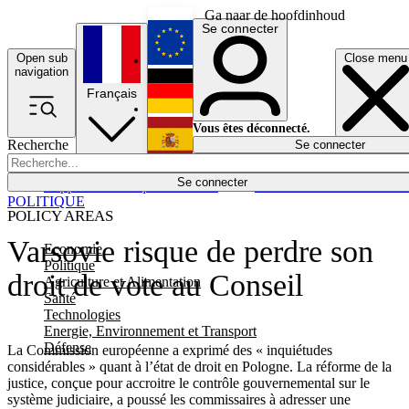
Ga naar de hoofdinhoud
Se connecter
Open sub
Close menu
English
navigation
Français
Deutsch
Vous êtes déconnecté.
Recherche
Se connecter
Español
Lumières éteintes
Se connecter
Rapporteur
Politique
Économie
Newsletters
Evénements
Em
POLITIQUE
POLICY AREAS
Varsovie risque de perdre son
Economie
Politique
droit de vote au Conseil
Agriculture et Alimentation
Santé
Technologies
Energie, Environnement et Transport
Défense
La Commission européenne a exprimé des « inquiétudes
considérables » quant à l’état de droit en Pologne. La réforme de la
justice, conçue pour accroitre le contrôle gouvernemental sur le
système judiciaire, a poussé les commissaires à adresser une