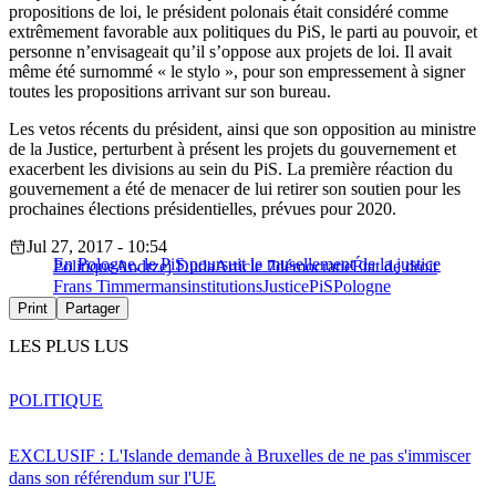
propositions de loi, le président polonais était considéré comme
extrêmement favorable aux politiques du PiS, le parti au pouvoir, et
personne n’envisageait qu’il s’oppose aux projets de loi. Il avait
même été surnommé « le stylo », pour son empressement à signer
toutes les propositions arrivant sur son bureau.
Les vetos récents du président, ainsi que son opposition au ministre
de la Justice, perturbent à présent les projets du gouvernement et
exacerbent les divisions au sein du PiS. La première réaction du
gouvernement a été de menacer de lui retirer son soutien pour les
prochaines élections présidentielles, prévues pour 2020.
Jul 27, 2017 - 10:54
En Pologne, le PiS poursuit le musellement de la justice
Politique
Andrzej Duda
Article 7
démocratie
État de droit
Frans Timmermans
institutions
Justice
PiS
Pologne
Print
Partager
LES PLUS LUS
POLITIQUE
EXCLUSIF : L'Islande demande à Bruxelles de ne pas s'immiscer
dans son référendum sur l'UE