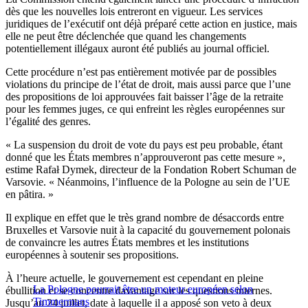
dès que les nouvelles lois entreront en vigueur. Les services
juridiques de l’exécutif ont déjà préparé cette action en justice, mais
elle ne peut être déclenchée que quand les changements
potentiellement illégaux auront été publiés au journal officiel.
Cette procédure n’est pas entièrement motivée par de possibles
violations du principe de l’état de droit, mais aussi parce que l’une
des propositions de loi approuvées fait baisser l’âge de la retraite
pour les femmes juges, ce qui enfreint les règles européennes sur
l’égalité des genres.
« La suspension du droit de vote du pays est peu probable, étant
donné que les États membres n’approuveront pas cette mesure »,
estime Rafał Dymek, directeur de la Fondation Robert Schuman de
Varsovie. « Néanmoins, l’influence de la Pologne au sein de l’UE
en pâtira. »
Il explique en effet que le très grand nombre de désaccords entre
Bruxelles et Varsovie nuit à la capacité du gouvernement polonais
de convaincre les autres États membres et les institutions
européennes à soutenir ses propositions.
À l’heure actuelle, le gouvernement est cependant en pleine
La Pologne pourrait être un moteur européen selon
ébullition et se concentre davantage sur les questions internes.
Timmermans
Jusqu’au 24 juillet, date à laquelle il a apposé son veto à deux