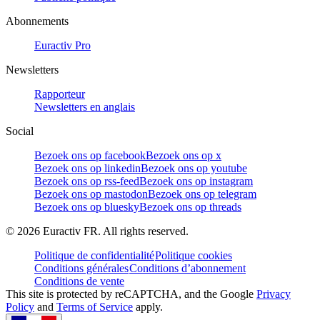
Abonnements
Euractiv Pro
Newsletters
Rapporteur
Newsletters en anglais
Social
Bezoek ons op facebook
Bezoek ons op x
Bezoek ons op linkedin
Bezoek ons op youtube
Bezoek ons op rss-feed
Bezoek ons op instagram
Bezoek ons op mastodon
Bezoek ons op telegram
Bezoek ons op bluesky
Bezoek ons op threads
©
2026
Euractiv FR. All rights reserved.
Politique de confidentialité
Politique cookies
Conditions générales
Conditions d’abonnement
Conditions de vente
This site is protected by reCAPTCHA, and the Google
Privacy
Policy
and
Terms of Service
apply.