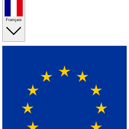
Français