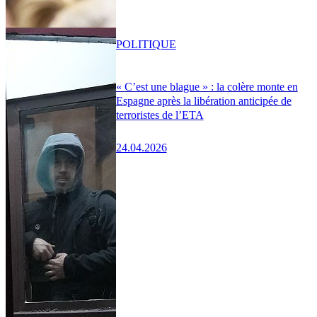
POLITIQUE
« C’est une blague » : la colère monte en
Espagne après la libération anticipée de
terroristes de l’ETA
24.04.2026