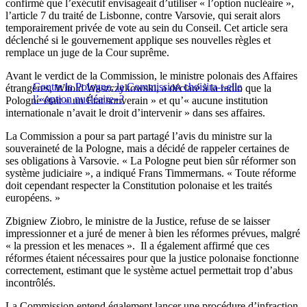
confirmé que l’exécutif envisageait d’utiliser « l’option nucléaire »,
l’article 7 du traité de Lisbonne, contre Varsovie, qui serait alors
temporairement privée de vote au sein du Conseil. Cet article sera
déclenché si le gouvernement applique ses nouvelles règles et
remplace un juge de la Cour suprême.
Avant le verdict de la Commission, le ministre polonais des Affaires
Contre la Pologne, la Commission choisira-t-elle
étrangères, Witold Waszczykowski, a déclaré à la radio que la
l’«option nucléaire»?
Pologne était « un État souverain » et qu’« aucune institution
internationale n’avait le droit d’intervenir » dans ses affaires.
La Commission a pour sa part partagé l’avis du ministre sur la
souveraineté de la Pologne, mais a décidé de rappeler certaines de
ses obligations à Varsovie. « La Pologne peut bien sûr réformer son
système judiciaire », a indiqué Frans Timmermans. « Toute réforme
doit cependant respecter la Constitution polonaise et les traités
européens. »
Zbigniew Ziobro, le ministre de la Justice, refuse de se laisser
impressionner et a juré de mener à bien les réformes prévues, malgré
« la pression et les menaces ». Il a également affirmé que ces
réformes étaient nécessaires pour que la justice polonaise fonctionne
correctement, estimant que le système actuel permettait trop d’abus
incontrôlés.
La Commission entend également lancer une procédure d’infraction