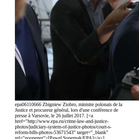
epa06110666 Zbigniew Ziobro, ministre polonais de la
Justice et procureur général, lors d'une conférence de
presse à Varsovie, le 26 juillet 2017. [<a
href="http://www.epa.eu/crime-law-and-justice-
photos/judiciary-system-of-justice-photos/court-s-
reform-bills-photos-53671543" target="_blank"
rel="noopener">[Pawel Supernak/EPA]</a>]