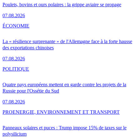
Poulets, bovins et ours polaires : la grippe aviaire se propage
07.08.2026
ÉCONOMIE
La « résilience surprenante » de l'Allemagne face à la forte hausse
des exportations chinoises
07.08.2026
POLITIQUE
Quatre pays européens mettent en garde contre les projets de la
Russie pour l'Ossétie du Sud
07.08.2026
PRO
ENERGIE, ENVIRONNEMENT ET TRANSPORT
Panneaux solaires et puces : Trump impose 15% de taxes sur le
polysilicium