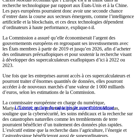
recherche technologique par rapport aux États-Unis et à la Chine.
Les pays européens pourraient donc avoir une seconde chance
d’entrer dans la course aux secteurs émergents, comme l’intelligence
artificielle et la blockchain, et ces deux technologies dépendent
d’ordinateurs à haute performance, explique-t-il.
La Commission a assuré qu’elle économiserait l’argent des
gouvernements européens en regroupant ses investissements avec
les États membres à partir de 2019 et jusqu’en 2026, afin d’acheter
des ordinateurs préexaflopiques et pour soutenir la recherche visant
à développer des supercalculateurs exaflopiques d’ici à 2022 ou
2023.
Une fois que les entreprises auront accès à ces supercalculateurs et
pourront traiter d’énormes quantités de données, elles pourront
accéder à de nouveaux marchés d’une valeur de 1 000 milliards
d’euros, selon les estimations de la Commission.
La commissaire européenne en charge du numérique,
L’Europe se dote de capacités de superinformatique
Mariya Gabriel, qui a présenté le projet avec Carlos Moedas,
souligne que la cybersécurité, les soins médicaux et la recherche sur
des catastrophes naturelles comme les tremblements de terre
pourraient bénéficier d’un traitement des données plus rapides.
L’exécutif estime que la recherche dans l’agriculture, l’énergie et
l’astrophysique bénéficieront aussi de superordinateurs.