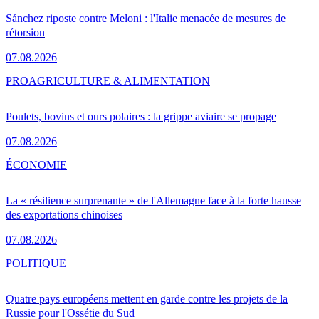
Sánchez riposte contre Meloni : l'Italie menacée de mesures de
rétorsion
07.08.2026
PRO
AGRICULTURE & ALIMENTATION
Poulets, bovins et ours polaires : la grippe aviaire se propage
07.08.2026
ÉCONOMIE
La « résilience surprenante » de l'Allemagne face à la forte hausse
des exportations chinoises
07.08.2026
POLITIQUE
Quatre pays européens mettent en garde contre les projets de la
Russie pour l'Ossétie du Sud