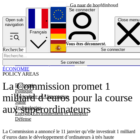
Ga naar de hoofdinhoud
Se connecter
Open sub
Close menu
English
navigation
Français
Deutsch
Vous êtes déconnecté.
Recherche
Se connecter
Español
Lumières éteintes
Se connecter
Rapporteur
Politique
Économie
Newsletters
Evénements
Em
ÉCONOMIE
POLICY AREAS
La Commission promet 1
Economie
Politique
milliard d’euros pour la course
Agriculture et Alimentation
Santé
aux superordinateurs
Technologies
Energie, Environnement et Transport
Défense
La Commission a annoncé le 11 janvier qu’elle investirait 1 milliard
d’euros dans le développement d’ordinateurs à très haute