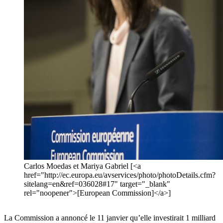
Carlos Moedas et Mariya Gabriel [<a
href="http://ec.europa.eu/avservices/photo/photoDetails.cfm?
sitelang=en&ref=036028#17" target="_blank"
rel="noopener">[European Commission]</a>]
La Commission a annoncé le 11 janvier qu’elle investirait 1 milliard