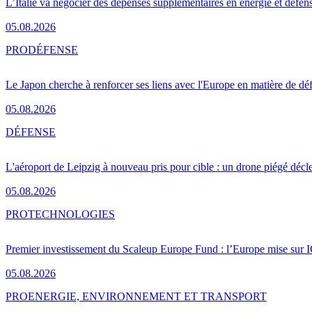
L’Italie va négocier des dépenses supplémentaires en énergie et défen
05.08.2026
PRO
DÉFENSE
Le Japon cherche à renforcer ses liens avec l'Europe en matière de dé
05.08.2026
DÉFENSE
L'aéroport de Leipzig à nouveau pris pour cible : un drone piégé décle
05.08.2026
PRO
TECHNOLOGIES
Premier investissement du Scaleup Europe Fund : l’Europe mise sur
05.08.2026
PRO
ENERGIE, ENVIRONNEMENT ET TRANSPORT