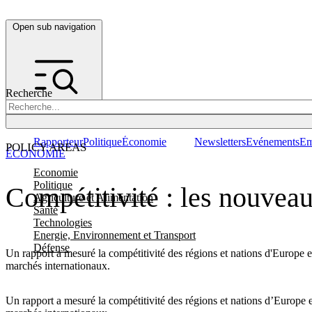
Open sub navigation
Recherche
Rapporteur
Politique
Économie
Newsletters
Evénements
Em
POLICY AREAS
ÉCONOMIE
Economie
Politique
Compétitivité : les nouveau
Agriculture et Alimentation
Santé
Technologies
Energie, Environnement et Transport
Défense
Un rapport a mesuré la compétitivité des régions et nations d'Europe et
marchés internationaux.
Un rapport a mesuré la compétitivité des régions et nations d’Europe et