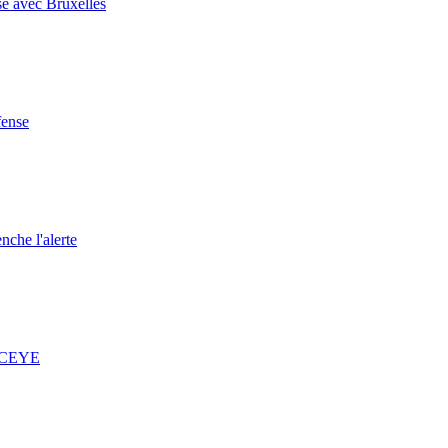
se avec Bruxelles
fense
nche l'alerte
 ICEYE