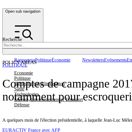
Open sub navigation
Recherche
Rapporteur
Politique
Économie
Newsletters
Evénements
Em
POLICY AREAS
POLITIQUE
Economie
Politique
Comptes de campagne 2017 
Agriculture et Alimentation
Santé
notamment pour escroquer
Technologies
Energie, Environnement et Transport
Défense
A quelques mois de l'élection présidentielle, à laquelle Jean-Luc Mé
EURACTIV France avec AFP