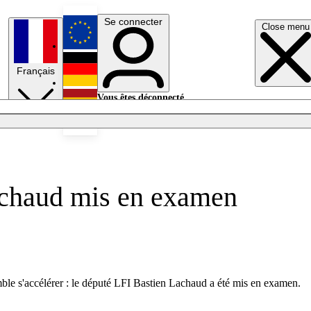
Se connecter
Close menu
English
Français
Deutsch
Vous êtes déconnecté.
Se connecter
Español
Lumières éteintes
achaud mis en examen
ble s'accélérer : le député LFI Bastien Lachaud a été mis en examen.