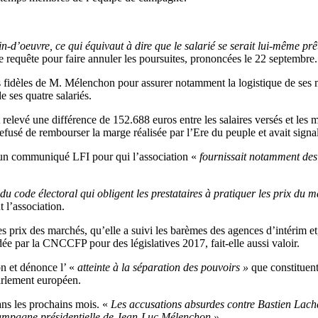
n-d’oeuvre, ce qui équivaut à dire que le salarié se serait lui-même prê
requête pour faire annuler les poursuites, prononcées le 22 septembre.
s fidèles de M. Mélenchon pour assurer notamment la logistique de ses m
e ses quatre salariés.
vé une différence de 152.688 euros entre les salaires versés et les m
usé de rembourser la marge réalisée par l’Ere du peuple et avait signalé 
 un communiqué LFI pour qui l’association «
fournissait notamment des 
 du code électoral qui obligent les prestataires à pratiquer les prix du 
 l’association.
les prix des marchés, qu’elle a suivi les barèmes des agences d’intérim et
dée par la CNCCFP pour des législatives 2017, fait-elle aussi valoir.
on et dénonce l’ «
atteinte à la séparation des pouvoirs »
que constituent
Parlement européen.
ans les prochains mois. «
Les accusations absurdes contre Bastien Lach
campagne présidentielle de Jean-Luc Mélenchon »
.