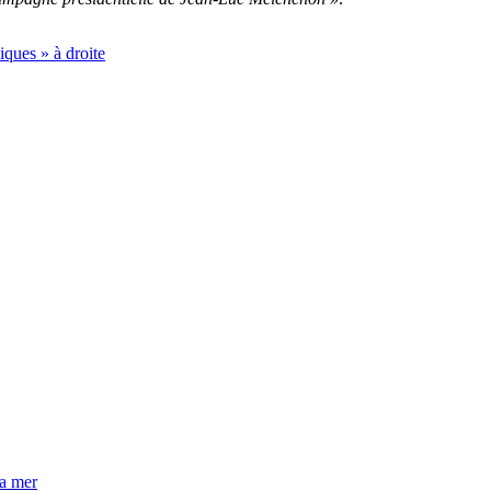
ques » à droite
la mer