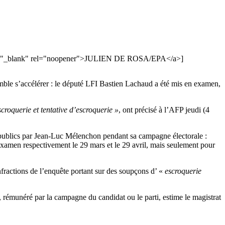
arget="_blank" rel="noopener">JULIEN DE ROSA/EPA</a>]
mble s’accélérer : le député LFI Bastien Lachaud a été mis en examen,
scroquerie et tentative d’escroquerie »
, ont précisé à l’AFP jeudi (4
s publics par Jean-Luc Mélenchon pendant sa campagne électorale :
 examen respectivement le 29 mars et le 29 avril, mais seulement pour
 infractions de l’enquête portant sur des soupçons d’ «
escroquerie
, rémunéré par la campagne du candidat ou le parti, estime le magistrat