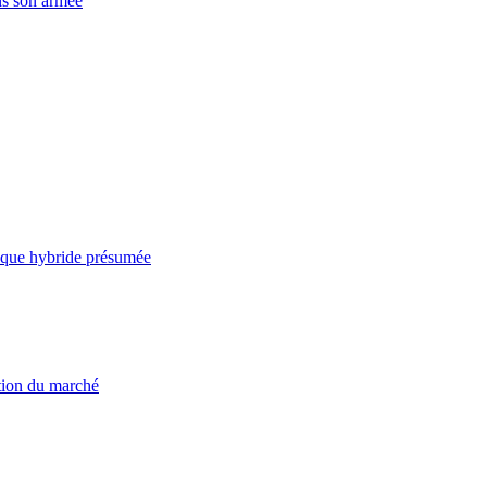
ns son armée
taque hybride présumée
ation du marché