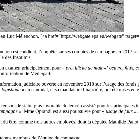
e Jean-Luc Mélenchon. [<a href="https://webgate.epa.eu/webgate" t
lenchon est candidat, l’enquête sur ses comptes de campagne en 2017 se
ile des Insoumis.
s en examen principalement pour «
prêt illicite de main-d’oeuvre, faux, e
e information de Mediapart.
e information judiciaire ouverte en novembre 2018 sur l’usage des fond
 logistique »
au candidat, et sa mandataire financière, ont été mises en
lacer sous le statut plus favorable de témoin assisté pour les principales
 campagne »
. Mme Oprandi est aussi poursuivie pour «
usage de faux »
.
ait dû être, comme trois autres employés, dont la députée Mathilde Panot
 temps membres de l’équipe de campagne.