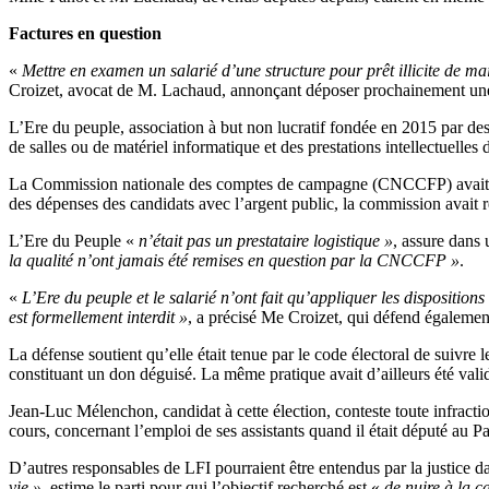
Factures en question
«
Mettre en examen un salarié d’une structure pour prêt illicite de mai
Croizet, avocat de M. Lachaud, annonçant déposer prochainement une 
L’Ere du peuple, association à but non lucratif fondée en 2015 par de
de salles ou de matériel informatique et des prestations intellectuelles d
La Commission nationale des comptes de campagne (CNCCFP) avait rele
des dépenses des candidats avec l’argent public, la commission avait ref
L’Ere du Peuple «
n’était pas un prestataire logistique »
, assure dans
la qualité n’ont jamais été remises en question par la CNCCFP »
.
«
L’Ere du peuple et le salarié n’ont fait qu’appliquer les dispositions
est formellement interdit »
, a précisé Me Croizet, qui défend également
La défense soutient qu’elle était tenue par le code électoral de suivre 
constituant un don déguisé. La même pratique avait d’ailleurs été vali
Jean-Luc Mélenchon, candidat à cette élection, conteste toute infracti
cours, concernant l’emploi de ses assistants quand il était député au 
D’autres responsables de LFI pourraient être entendus par la justice d
vie »
, estime le parti pour qui l’objectif recherché est «
de nuire à la 