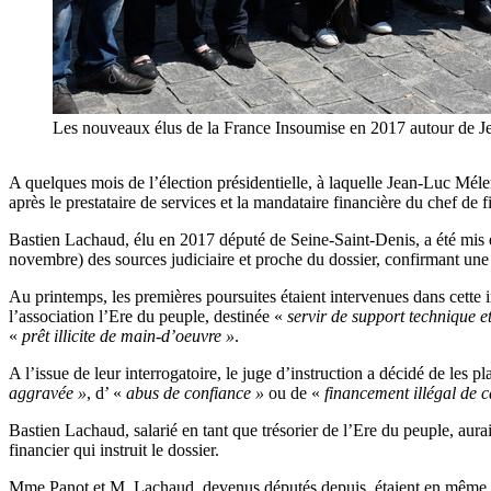
Les nouveaux élus de la France Insoumise en 2017 autour d
A quelques mois de l’élection présidentielle, à laquelle Jean-Luc Mé
après le prestataire de services et la mandataire financière du chef de f
Bastien Lachaud, élu en 2017 député de Seine-Saint-Denis, a été mi
novembre) des sources judiciaire et proche du dossier, confirmant un
Au printemps, les premières poursuites étaient intervenues dans cett
l’association l’Ere du peuple, destinée «
servir de support technique et
«
prêt illicite de main-d’oeuvre »
.
A l’issue de leur interrogatoire, le juge d’instruction a décidé de les p
aggravée »
, d’ «
abus de confiance »
ou de «
financement illégal de
Bastien Lachaud, salarié en tant que trésorier de l’Ere du peuple, aur
financier qui instruit le dossier.
Mme Panot et M. Lachaud, devenus députés depuis, étaient en même