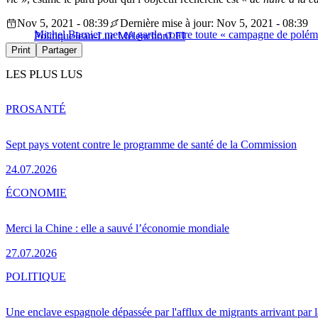
Nov 5, 2021 - 08:39
Dernière mise à jour: Nov 5, 2021 - 08:39
Michel Barnier met en garde contre toute « campagne de polémi
Politique
Jean-Luc Mélenchon
LFI
Print
Partager
LES PLUS LUS
PRO
SANTÉ
Sept pays votent contre le programme de santé de la Commission
24.07.2026
ÉCONOMIE
Merci la Chine : elle a sauvé l’économie mondiale
27.07.2026
POLITIQUE
Une enclave espagnole dépassée par l'afflux de migrants arrivant par 