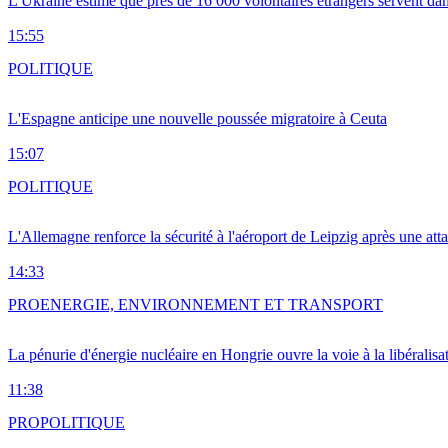
L'Ukraine estime que près de 16 000 volontaires étrangers servent da
15:55
POLITIQUE
L'Espagne anticipe une nouvelle poussée migratoire à Ceuta
15:07
POLITIQUE
L'Allemagne renforce la sécurité à l'aéroport de Leipzig après une at
14:33
PRO
ENERGIE, ENVIRONNEMENT ET TRANSPORT
La pénurie d'énergie nucléaire en Hongrie ouvre la voie à la libéralis
11:38
PRO
POLITIQUE