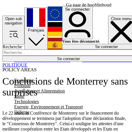
Ga naar de hoofdinhoud
Se connecter
Open sub
Close menu
English
navigation
Français
Deutsch
Vous êtes déconnecté.
Recherche
Se connecter
Español
Lumières éteintes
Se connecter
Rapporteur
Politique
Économie
Newsletters
Evénements
Em
POLITIQUE
POLICY AREAS
Conclusions de Monterrey sans
Economie
Politique
surprises
Agriculture et Alimentation
Santé
Technologies
Energie, Environnement et Transport
Défense
Le 22 mars, la Conférence de Monterrey sur le financement du
développement se terminera par l'adoption d'une déclaration finale,
le "Consensus de Monterrey". Celui-ci souligne les attentes d'une
meilleure coopération entre les Etats développés et les Etats en