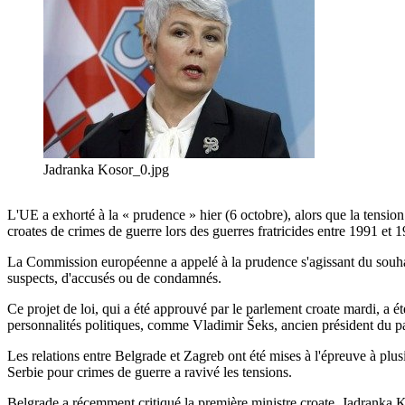
Jadranka Kosor_0.jpg
L'UE a exhorté à la « prudence » hier (6 octobre), alors que la tension
croates de crimes de guerre lors des guerres fratricides entre 1991 e
La Commission européenne a appelé à la prudence s'agissant du souhait 
suspects, d'accusés ou de condamnés.
Ce projet de loi, qui a été approuvé par le parlement croate mardi, a é
personnalités politiques, comme Vladimir Šeks, ancien président du p
Les relations entre Belgrade et Zagreb ont été mises à l'épreuve à plus
Serbie pour crimes de guerre a ravivé les tensions.
Belgrade a récemment critiqué la première ministre croate, Jadranka Ko