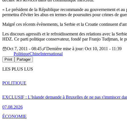
« Le président de la République recommande au gouvernement et au parl
permettra d'éviter les abus en termes de poursuites pour crimes de gue
Malgré ces récents évènements, la Serbie et la Croatie continuent d'amél
Les discours agressifs et le refroidissement des relations avec la Serb
HDZ. Ce parti politique conservateur, fondé par Franjo Tudjman, le pre
Oct 7, 2011 - 08:45
Dernière mise à jour: Oct 10, 2011 - 11:39
Politique
Chine
International
Print
Partager
LES PLUS LUS
POLITIQUE
EXCLUSIF : L'Islande demande à Bruxelles de ne pas s'immiscer dan
07.08.2026
ÉCONOMIE