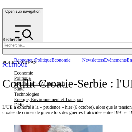
Open sub navigation
Recherche
Rapporteur
Politique
Économie
Newsletters
Evénements
Em
POLICY AREAS
POLITIQUE
Economie
Politique
Conflit Croatie-Serbie : l'
Agriculture et Alimentation
Santé
Technologies
Energie, Environnement et Transport
Défense
L'UE a exhorté à la « prudence » hier (6 octobre), alors que la tension
croates de crimes de guerre lors des guerres fratricides entre 1991 e