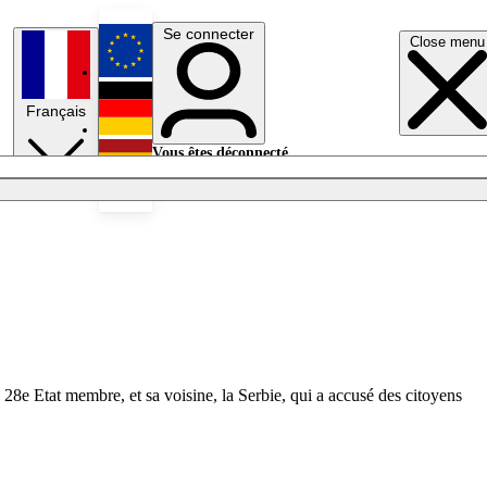
Se connecter
Close menu
English
Français
Deutsch
Vous êtes déconnecté.
Se connecter
Español
Lumières éteintes
 28e Etat membre, et sa voisine, la Serbie, qui a accusé des citoyens