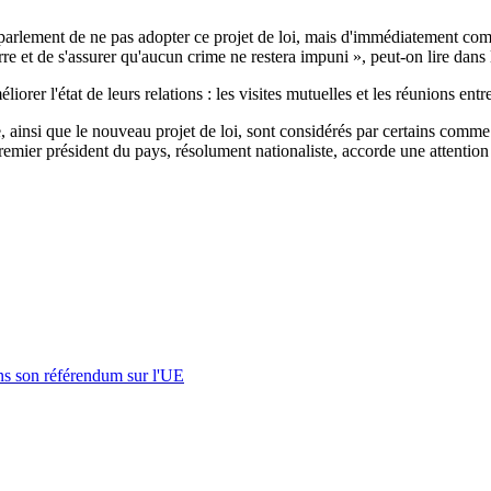
ement de ne pas adopter ce projet de loi, mais d'immédiatement commenc
rre et de s'assurer qu'aucun crime ne restera impuni », peut-on lire dan
iorer l'état de leurs relations : les visites mutuelles et les réunions e
ie, ainsi que le nouveau projet de loi, sont considérés par certains comm
mier président du pays, résolument nationaliste, accorde une attention to
s son référendum sur l'UE