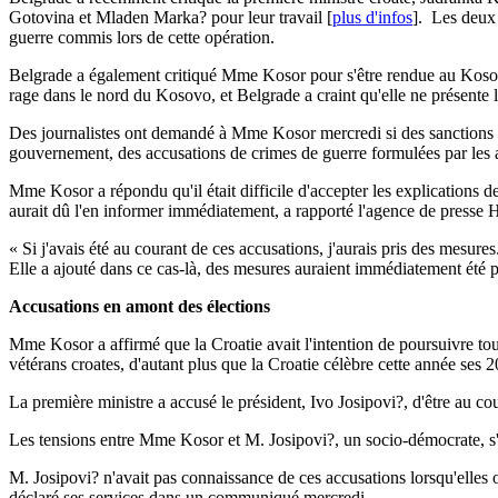
Gotovina et Mladen Marka? pour leur travail [
plus d'infos
]. Les deux
guerre commis lors de cette opération.
Belgrade a également critiqué Mme Kosor pour s'être rendue au Kosovo e
rage dans le nord du Kosovo, et Belgrade a craint qu'elle ne présente 
Des journalistes ont demandé à Mme Kosor mercredi si des sanctions ser
gouvernement, des accusations de crimes de guerre formulées par les au
Mme Kosor a répondu qu'il était difficile d'accepter les explications d
aurait dû l'en informer immédiatement, a rapporté l'agence de presse
« Si j'avais été au courant de ces accusations, j'aurais pris des mesures
Elle a ajouté dans ce cas-là, des mesures auraient immédiatement été p
Accusations en amont des élections
Mme Kosor a affirmé que la Croatie avait l'intention de poursuivre tout
vétérans croates, d'autant plus que la Croatie célèbre cette année ses 
La première ministre a accusé le président, Ivo Josipovi?, d'être au c
Les tensions entre Mme Kosor et M. Josipovi?, un socio-démocrate, s'i
M. Josipovi? n'avait pas connaissance de ces accusations lorsqu'elles 
déclaré ses services dans un communiqué mercredi.