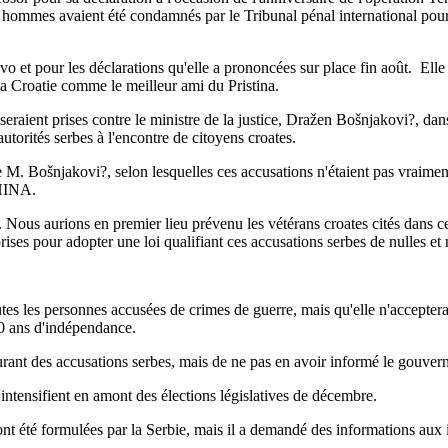
 hommes avaient été condamnés par le Tribunal pénal international pou
t pour les déclarations qu'elle a prononcées sur place fin août. Elle s'
la Croatie comme le meilleur ami du Pristina.
aient prises contre le ministre de la justice, Dražen Bošnjakovi?, dans
torités serbes à l'encontre de citoyens croates.
e M. Bošnjakovi?, selon lesquelles ces accusations n'étaient pas vraiment
 HINA.
. Nous aurions en premier lieu prévenu les vétérans croates cités dans ces
rises pour adopter une loi qualifiant ces accusations serbes de nulles et
es les personnes accusées de crimes de guerre, mais qu'elle n'accepterai
20 ans d'indépendance.
ourant des accusations serbes, mais de ne pas en avoir informé le gouve
ntensifient en amont des élections législatives de décembre.
ont été formulées par la Serbie, mais il a demandé des informations aux i