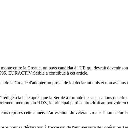
 monte entre la Croatie, un pays candidat à l'UE qui devrait devenir son
t 1995. EURACTIV Serbie a contribué à cet article.
de la Croatie d'adopter un projet de loi déclarant nuls et non avenus t
té rédigé à la hâte après que la Serbie a formulé des accusations de crim
arlement membre du HDZ, le principal parti centre-droit au pouvoir en 
ieurs reprises cette année. L'arrestation du vétéran croate Tihomir Purd
sor pour sa déclaration à l'occasion de l'anniversaire de l'opération Te