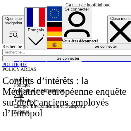
Ga naar de hoofdinhoud
Se connecter
Open sub
Close menu
English
navigation
Français
Deutsch
Vous êtes déconnecté.
Recherche
Se connecter
Español
Lumières éteintes
Se connecter
Rapporteur
Politique
Économie
Newsletters
Evénements
Em
POLITIQUE
POLICY AREAS
Conflits d’intérêts : la
Economie
Politique
Médiatrice européenne enquête
Agriculture et Alimentation
Santé
sur deux anciens employés
Technologies
Energie, Environnement et Transport
d’Europol
Défense