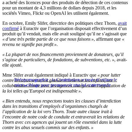
a acheté des licences pour des produits de détection de ces contenus
pour un montant de 4,3 millions de dollars depuis 2018, et les
sociétés Vimeo, Flickr ou OpenAI les utilisent également.
En octobre, Emily Slifer, directrice des politiques chez Thorn,
avait
confirmé
à Euractiv que l’organisation disposait effectivement d’un
produit qu’il vendait, mais elle avait souligné qu’il ne s’agissait que
« d’une très petite partie de ce que nous faisons »
, affirmant que
«
revenu ne signifie pas profit »
.
« La plupart de nos financements proviennent de donateurs, qu’il
s’agisse de particuliers, de fondations, de subventions, etc. »
, avait-
elle ajouté.
Mme Slifer avait également indiqué à Euractiv que
« pour lutter
Pédopornographie : la Commission accusée d’utiliser le
contre les abus sexuels à grande échelle sur les enfants, une
micro-ciblage pour promouvoir une loi controversée
collaboration étroite avec les agences chargées de l’application de
la loi telles qu’Europol est indispensable »
.
« Bien entendu, nous respectons toutes les clauses d’interdiction
dans les transitions d’employés d’organismes chargés de
l’application de la loi vers Thorn. Toute autre clause irait à
l’encontre de notre code de conduite et entraverait les relations de
Thorn avec ces agences qui jouent un rôle essentiel dans la lutte
contre les abus sexuels commis sur des enfants. »