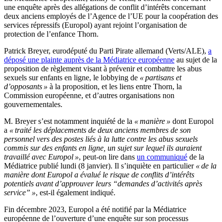
une enquête après des allégations de conflit d’intérêts concernant
deux anciens employés de l’Agence de l’UE pour la coopération des
services répressifs (Europol) ayant rejoint l’organisation de
protection de l’enfance Thorn.
Patrick Breyer, eurodéputé du Parti Pirate allemand (Verts/ALE),
a
déposé une plainte auprès de la Médiatrice européenne
au sujet de la
proposition de règlement visant à prévenir et combattre les abus
sexuels sur enfants en ligne, le lobbying de
« partisans et
d’opposants »
à la proposition, et les liens entre Thorn, la
Commission européenne, et d’autres organisations non
gouvernementales.
M. Breyer s’est notamment inquiété de la
« manière »
dont Europol
a
« traité les déplacements de deux anciens membres de son
personnel vers des postes liés à la lutte contre les abus sexuels
commis sur des enfants en ligne, un sujet sur lequel ils auraient
travaillé avec Europol »
, peut-on lire dans
un communiqué
de la
Médiatrice publié lundi (8 janvier). Il s’inquiète en particulier
« de la
manière dont Europol a évalué le risque de conflits d’intérêts
potentiels avant d’approuver leurs “demandes d’activités après
service” »
, est-il également indiqué.
Fin décembre 2023, Europol a été notifié par la Médiatrice
européenne de l’ouverture d’une enquête sur son processus