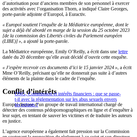
d’autorisation pour d’anciens membres de son personnel à exercer
des activités avec l’organisation Thorn, a indiqué Claire Georges,
porte-parole adjointe d’Europol, à Euractiv.
« Europol soutient l’enquête de la Médiatrice européenne, dont le
sujet a déjà été abordé en marge de la session du 25 octobre 2023
[de la commission des Libertés civiles du Parlement européen
(LIBE)] »
, a ajouté la porte-parole.
La Médiatrice européenne, Emily O’Reilly, a écrit dans une
lettre
datée du 20 décembre qu’elle avait décidé d’ouvrir cette enquête.
« J’espère recevoir ces documents d’ici le 15 janvier 2024 »
, a écrit
Mme O’Reilly, précisant qu’elle ne donnerait pas suite à d’autres
éléments de la plainte dans le cadre de l’enquête.
Conflit d’intérêts
ONG, Commission et intérêts financiers : que se passe-
t-il avec la réglementation sur les abus sexuels envers
Europol dispose d’un groupe de travail international chargé de
les enfants ?
détecter des contenus pédopornographiques en ligne et d’enquêter à
leur sujet, en tentant de sauver les victimes et de traduire les auteurs
en justice.
L’agence européenne a également fait pression sur la Commission
en soutenant la proposition de règlement à ce sujet et son directeur