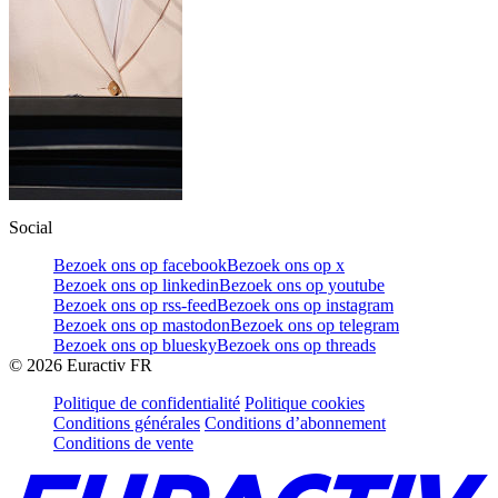
Social
Bezoek ons op facebook
Bezoek ons op x
Bezoek ons op linkedin
Bezoek ons op youtube
Bezoek ons op rss-feed
Bezoek ons op instagram
Bezoek ons op mastodon
Bezoek ons op telegram
Bezoek ons op bluesky
Bezoek ons op threads
©
2026
Euractiv FR
Politique de confidentialité
Politique cookies
Conditions générales
Conditions d’abonnement
Conditions de vente