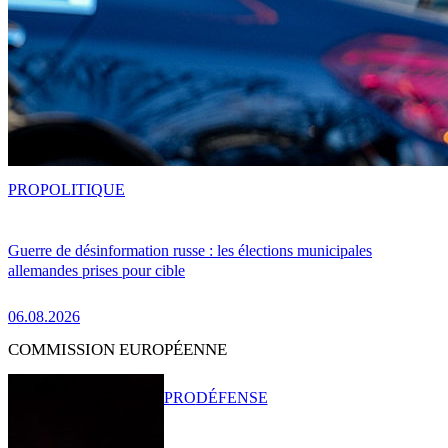
PRO
POLITIQUE
Guerre de désinformation russe : les élections municipales
allemandes prises pour cible
06.08.2026
COMMISSION EUROPÉENNE
PRO
DÉFENSE