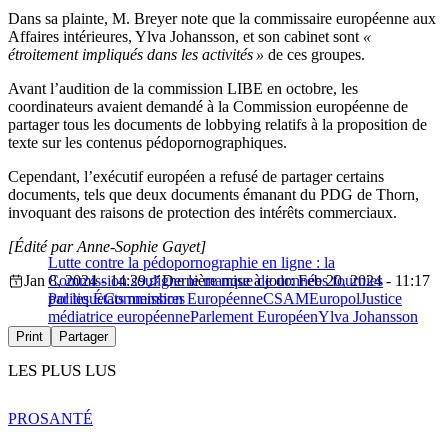
Dans sa plainte, M. Breyer note que la commissaire européenne aux
Affaires intérieures, Ylva Johansson, et son cabinet sont
«
étroitement impliqués dans les activités »
de ces groupes.
Avant l’audition de la commission LIBE en octobre, les
coordinateurs avaient demandé à la Commission européenne de
partager tous les documents de lobbying relatifs à la proposition de
texte sur les contenus pédopornographiques.
Cependant, l’exécutif européen a refusé de partager certains
documents, tels que deux documents émanant du PDG de Thorn,
invoquant des raisons de protection des intérêts commerciaux.
[Édité par Anne-Sophie Gayet]
Lutte contre la pédopornographie en ligne : la
Jan 8, 2024 - 14:29
Commission souligne le manque de données fournies
Dernière mise à jour: Feb 20, 2024 - 11:17
par les États membres
Politique
Commission Européenne
CSAM
Europol
Justice
médiatrice européenne
Parlement Européen
Ylva Johansson
Print
Partager
LES PLUS LUS
PRO
SANTÉ