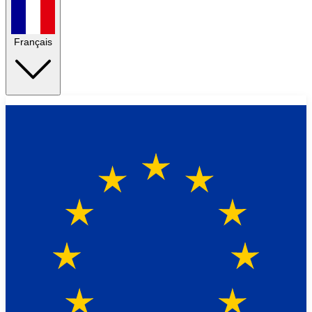
Français