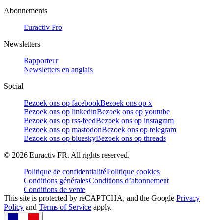
Abonnements
Euractiv Pro
Newsletters
Rapporteur
Newsletters en anglais
Social
Bezoek ons op facebook
Bezoek ons op x
Bezoek ons op linkedin
Bezoek ons op youtube
Bezoek ons op rss-feed
Bezoek ons op instagram
Bezoek ons op mastodon
Bezoek ons op telegram
Bezoek ons op bluesky
Bezoek ons op threads
©
2026
Euractiv FR. All rights reserved.
Politique de confidentialité
Politique cookies
Conditions générales
Conditions d’abonnement
Conditions de vente
This site is protected by reCAPTCHA, and the Google
Privacy
Policy
and
Terms of Service
apply.