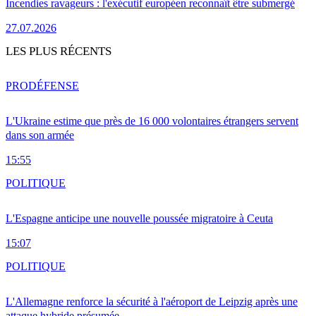
Incendies ravageurs : l'exécutif européen reconnaît être submergé
27.07.2026
LES PLUS RÉCENTS
PRO
DÉFENSE
L'Ukraine estime que près de 16 000 volontaires étrangers servent
dans son armée
15:55
POLITIQUE
L'Espagne anticipe une nouvelle poussée migratoire à Ceuta
15:07
POLITIQUE
L'Allemagne renforce la sécurité à l'aéroport de Leipzig après une
attaque hybride présumée