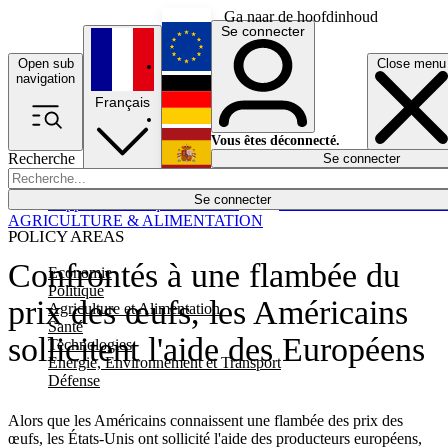
Ga naar de hoofdinhoud
Se connecter
Open sub
Close menu
English
navigation
Français
Deutsch
Vous êtes déconnecté.
Recherche
Se connecter
Español
Lumières éteintes
Se connecter
Rapporteur
Politique
Économie
Newsletters
Evénements
Em
AGRICULTURE & ALIMENTATION
POLICY AREAS
Confrontés à une flambée du
Economie
Politique
prix des œufs, les Américains
Agriculture et Alimentation
Santé
sollicitent l'aide des Européens
Technologies
Energie, Environnement et Transport
Défense
Alors que les Américains connaissent une flambée des prix des
œufs, les États-Unis ont sollicité l'aide des producteurs européens,