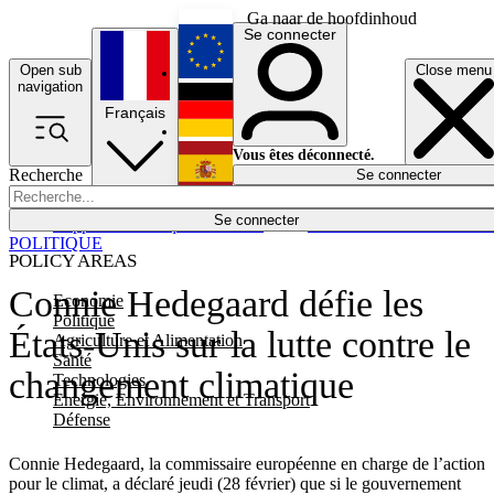
Ga naar de hoofdinhoud
Se connecter
Open sub
Close menu
English
navigation
Français
Deutsch
Vous êtes déconnecté.
Recherche
Se connecter
Español
Lumières éteintes
Se connecter
Rapporteur
Politique
Économie
Newsletters
Evénements
Em
POLITIQUE
POLICY AREAS
Connie Hedegaard défie les
Economie
Politique
États-Unis sur la lutte contre le
Agriculture et Alimentation
Santé
changement climatique
Technologies
Energie, Environnement et Transport
Défense
Connie Hedegaard, la commissaire européenne en charge de l’action
pour le climat, a déclaré jeudi (28 février) que si le gouvernement