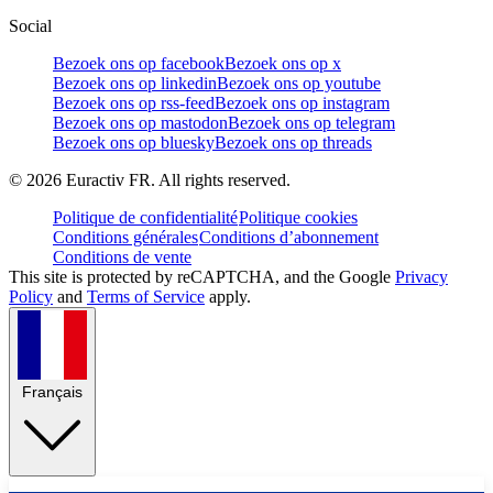
Social
Bezoek ons op facebook
Bezoek ons op x
Bezoek ons op linkedin
Bezoek ons op youtube
Bezoek ons op rss-feed
Bezoek ons op instagram
Bezoek ons op mastodon
Bezoek ons op telegram
Bezoek ons op bluesky
Bezoek ons op threads
©
2026
Euractiv FR. All rights reserved.
Politique de confidentialité
Politique cookies
Conditions générales
Conditions d’abonnement
Conditions de vente
This site is protected by reCAPTCHA, and the Google
Privacy
Policy
and
Terms of Service
apply.
Français