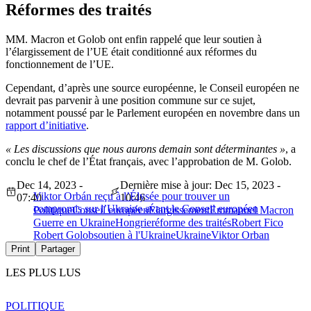
Réformes des traités
MM. Macron et Golob ont enfin rappelé que leur soutien à
l’élargissement de l’UE était conditionné aux réformes du
fonctionnement de l’UE.
Cependant, d’après une source européenne, le Conseil européen ne
devrait pas parvenir à une position commune sur ce sujet,
notamment poussé par le Parlement européen en novembre dans un
rapport d’initiative
.
« Les discussions que nous aurons demain sont déterminantes »
, a
conclu le chef de l’État français, avec l’approbation de M. Golob.
Dec 14, 2023 -
Dernière mise à jour: Dec 15, 2023 -
Viktor Orbán reçu à l’Élysée pour trouver un
07:40
10:46
compromis sur l’Ukraine avant le Conseil européen
Politique
Conseil européen
Élargissement
Emmanuel Macron
Guerre en Ukraine
Hongrie
réforme des traités
Robert Fico
Robert Golob
soutien à l'Ukraine
Ukraine
Viktor Orban
Print
Partager
LES PLUS LUS
POLITIQUE