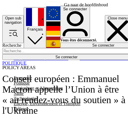
Ga naar de hoofdinhoud
Se connecter
Open sub
Close menu
English
navigation
Français
Deutsch
Vous êtes déconnecté.
Recherche
Se connecter
Español
Lumières éteintes
Se connecter
Rapporteur
Politique
Économie
Newsletters
Evénements
Em
POLITIQUE
POLICY AREAS
Conseil européen : Emmanuel
Economie
Politique
Macron appelle l’Union à être
Agriculture et Alimentation
Santé
« au rendez-vous du soutien » à
Technologies
Energie, Environnement et Transport
l'Ukraine
Défense