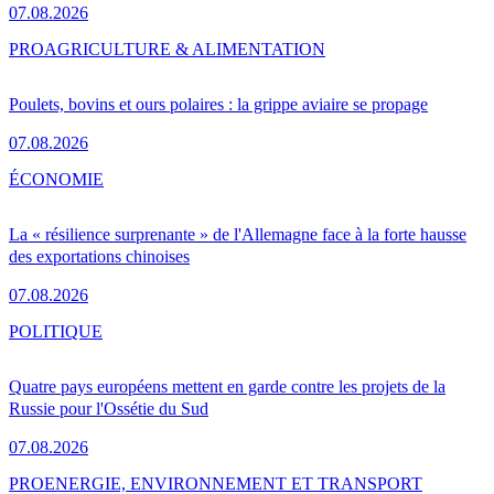
07.08.2026
PRO
AGRICULTURE & ALIMENTATION
Poulets, bovins et ours polaires : la grippe aviaire se propage
07.08.2026
ÉCONOMIE
La « résilience surprenante » de l'Allemagne face à la forte hausse
des exportations chinoises
07.08.2026
POLITIQUE
Quatre pays européens mettent en garde contre les projets de la
Russie pour l'Ossétie du Sud
07.08.2026
PRO
ENERGIE, ENVIRONNEMENT ET TRANSPORT