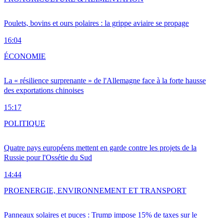
Poulets, bovins et ours polaires : la grippe aviaire se propage
16:04
ÉCONOMIE
La « résilience surprenante » de l'Allemagne face à la forte hausse
des exportations chinoises
15:17
POLITIQUE
Quatre pays européens mettent en garde contre les projets de la
Russie pour l'Ossétie du Sud
14:44
PRO
ENERGIE, ENVIRONNEMENT ET TRANSPORT
Panneaux solaires et puces : Trump impose 15% de taxes sur le