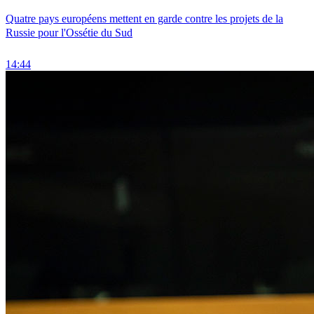
Quatre pays européens mettent en garde contre les projets de la
Russie pour l'Ossétie du Sud
14:44