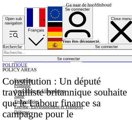
Ga naar de hoofdinhoud
Se connecter
Open sub
Close menu
English
navigation
Français
Deutsch
Vous êtes déconnecté.
Recherche
Se connecter
Español
Lumières éteintes
Se connecter
Rapporteur
Politique
Économie
Newsletters
Evénements
Em
POLITIQUE
POLICY AREAS
Constitution : Un député
Economie
Politique
travailliste britannique souhaite
Agriculture et Alimentation
Santé
que le Labour finance sa
Technologies
Energie, Environnement et Transport
campagne pour le
Défense