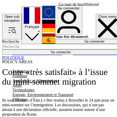
Ga naar de hoofdinhoud
Se connecter
Open sub
Close menu
English
navigation
Français
Deutsch
Vous êtes déconnecté.
Recherche
Se connecter
Español
Lumières éteintes
Se connecter
Rapporteur
Politique
Économie
Newsletters
Evénements
Em
POLITIQUE
POLICY AREAS
Conte «très satisfait» à l’issue
Economie
Politique
du mini-sommet migration
Agriculture et Alimentation
Santé
Technologies
Energie, Environnement et Transport
Défense
Ils sont 16 chefs d’État à s’être rendus à Bruxelles le 24 juin pour un
mini-sommet sur l’immigration. Les discussions, qui n’ont pas
abouti à une déclaration officielle, auraient tourné autour d’une
proposition de Rome.