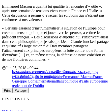
Emmanuel Macron a quant à lui qualifié la rencontre d’« utile »,
après une semaine de tensions vives entre la France et L’Italie. «
Cette discussion a permis d’évacuer les solutions qui n’étaient pas
conformes à nos valeurs ».
« Certains essaient d’instrumentaliser la situation de l’Europe pour
créer une tension politique et jouer avec les peurs », a estimé le
président français. « Les discussions d’aujourd’hui s’inscrivent aussi
dans cette philosophie que je sais que [Jean-Claude Juncker] partage
et qu’une très large majorité d’États membres partagent :
l’attachement aux principes européens, la lutte contre toute forme
d’extrême […] et, en même temps, la défense de notre cohésion et
de nos frontières communes. »
Jun 25, 2018 - 09:44
Les tensions montent à la veille d’une réunion
Politique
Alexis Tsipras
Allemagne
Angela Merkel
Chine
extraordinaire sur la migration
crise des réfugiés
crise migratoire
Emmanuel Macron
France
Giuseppe Conte
International
Italie
politique d'asile européenne
règlement de Dublin
Print
Partager
LES PLUS LUS