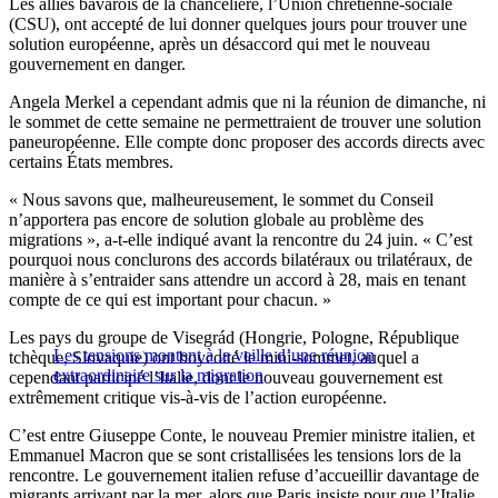
Les alliés bavarois de la chancelière, l’Union chrétienne-sociale
(CSU), ont accepté de lui donner quelques jours pour trouver une
solution européenne, après un désaccord qui met le nouveau
gouvernement en danger.
Angela Merkel a cependant admis que ni la réunion de dimanche, ni
le sommet de cette semaine ne permettraient de trouver une solution
paneuropéenne. Elle compte donc proposer des accords directs avec
certains États membres.
« Nous savons que, malheureusement, le sommet du Conseil
n’apportera pas encore de solution globale au problème des
migrations », a-t-elle indiqué avant la rencontre du 24 juin. « C’est
pourquoi nous conclurons des accords bilatéraux ou trilatéraux, de
manière à s’entraider sans attendre un accord à 28, mais en tenant
compte de ce qui est important pour chacun. »
Les pays du groupe de Visegrád (Hongrie, Pologne, République
Les tensions montent à la veille d’une réunion
tchèque, Slovaquie) ont boycotté le mini-sommet, auquel a
extraordinaire sur la migration
cependant participé l’Italie, dont le nouveau gouvernement est
extrêmement critique vis-à-vis de l’action européenne.
C’est entre Giuseppe Conte, le nouveau Premier ministre italien, et
Emmanuel Macron que se sont cristallisées les tensions lors de la
rencontre. Le gouvernement italien refuse d’accueillir davantage de
migrants arrivant par la mer, alors que Paris insiste pour que l’Italie