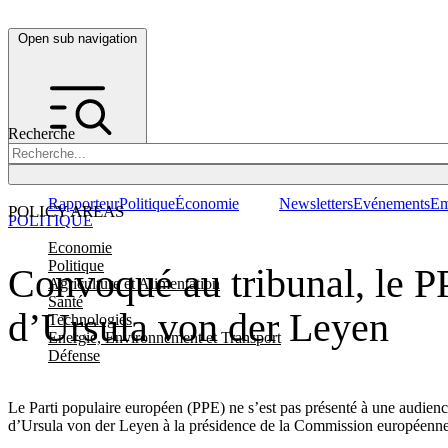
Open sub navigation
Recherche
Rapporteur
Politique
Économie
Newsletters
Evénements
Em
POLICY AREAS
POLITIQUE
Economie
Politique
Convoqué au tribunal, le P
Agriculture et Alimentation
Santé
d’Ursula von der Leyen
Technologies
Energie, Environnement et Transport
Défense
Le Parti populaire européen (PPE) ne s’est pas présenté à une audience
d’Ursula von der Leyen à la présidence de la Commission européenne