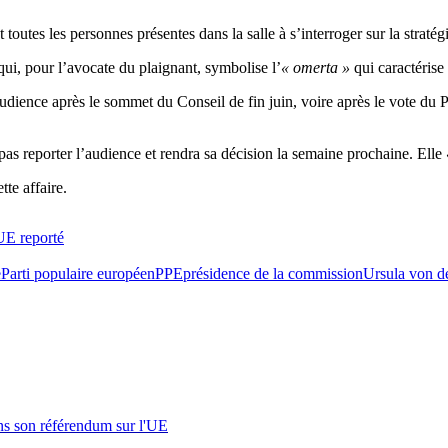
utes les personnes présentes dans la salle à s’interroger sur la stratégi
qui, pour l’avocate du plaignant, symbolise l’
« omerta »
qui caractérise 
audience après le sommet du Conseil de fin juin, voire après le vote du 
 pas reporter l’audience et rendra sa décision la semaine prochaine. Elle
te affaire.
’UE reporté
e
Parti populaire européen
PPE
présidence de la commission
Ursula von d
s son référendum sur l'UE