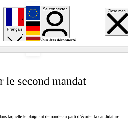
Se connecter
Close menu
English
Français
Deutsch
Vous êtes déconnecté.
Se connecter
Español
Lumières éteintes
r le second mandat
ans laquelle le plaignant demande au parti d’écarter la candidature