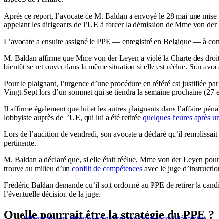
Après ce report, l’avocate de M. Baldan a envoyé le 28 mai une mise
appelant les dirigeants de l’UE à forcer la démission de Mme von der
L’avocate a ensuite assigné le PPE — enregistré en Belgique — à compa
M. Baldan affirme que Mme von der Leyen a violé la Charte des droits
bientôt se retrouver dans la même situation si elle est réélue. Son avoca
Pour le plaignant, l’urgence d’une procédure en référé est justifiée par 
Vingt-Sept lors d’un sommet qui se tiendra la semaine prochaine (27 et
Il affirme également que lui et les autres plaignants dans l’affaire pé
lobbyiste auprès de l’UE, qui lui a été retirée
quelques heures après u
Lors de l’audition de vendredi, son avocate a déclaré qu’il remplissait
pertinente.
M. Baldan a déclaré que, si elle était réélue, Mme von der Leyen pourr
trouve au milieu d’un
conflit de compétences
avec le juge d’instructio
Frédéric Baldan demande qu’il soit ordonné au PPE de retirer la candi
l’éventuelle décision de la juge.
Quelle pourrait être la stratégie du PPE ?
Pfizergate : un tribunal belge reporte l’audience à décembre