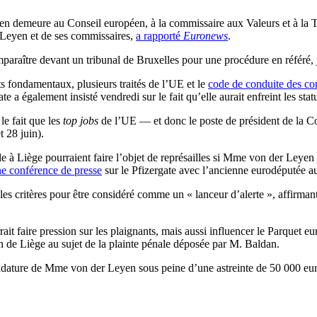
 en demeure au Conseil européen, à la commissaire aux Valeurs et à l
 Leyen et de ses commissaires,
a rapporté
Euronews
.
raître devant un tribunal de Bruxelles pour une procédure en référé, jus
 fondamentaux, plusieurs traités de l’UE et le
code de conduite des c
te a également insisté vendredi sur le fait qu’elle aurait enfreint les sta
le fait que les
top jobs
de l’UE — et donc le poste de président de la Co
 28 juin).
nale à Liège pourraient faire l’objet de représailles si Mme von der Leye
ne conférence de presse
sur le Pfizergate avec l’ancienne eurodéputée 
 les critères pour être considéré comme un « lanceur d’alerte », affirman
ait faire pression sur les plaignants, mais aussi influencer le Parquet 
n de Liège au sujet de la plainte pénale déposée par M. Baldan.
dature de Mme von der Leyen sous peine d’une astreinte de 50 000 euros