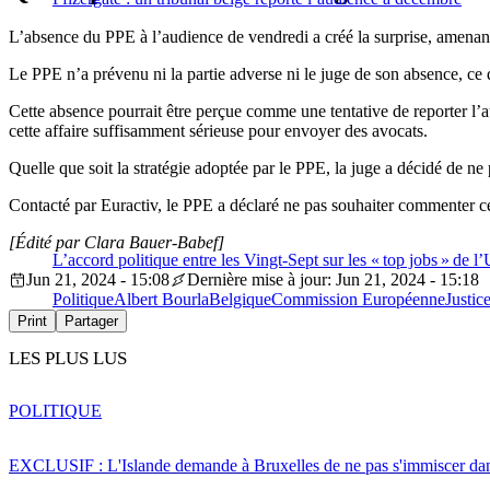
L’absence du PPE à l’audience de vendredi a créé la surprise, amenant to
Le PPE n’a prévenu ni la partie adverse ni le juge de son absence, ce 
Cette absence pourrait être perçue comme une tentative de reporter l’
cette affaire suffisamment sérieuse pour envoyer des avocats.
Quelle que soit la stratégie adoptée par le PPE, la juge a décidé de ne
Contacté par Euractiv, le PPE a déclaré ne pas souhaiter commenter cet
[Édité par Clara Bauer-Babef]
L’accord politique entre les Vingt-Sept sur les « top jobs » de l
Jun 21, 2024 - 15:08
Dernière mise à jour: Jun 21, 2024 - 15:18
Politique
Albert Bourla
Belgique
Commission Européenne
Justic
Print
Partager
LES PLUS LUS
POLITIQUE
EXCLUSIF : L'Islande demande à Bruxelles de ne pas s'immiscer dan