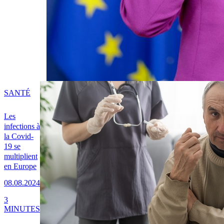
SANTÉ
Les
infections à
la Covid-
19 se
multiplient
en Europe
08.08.2024
3
MINUTES