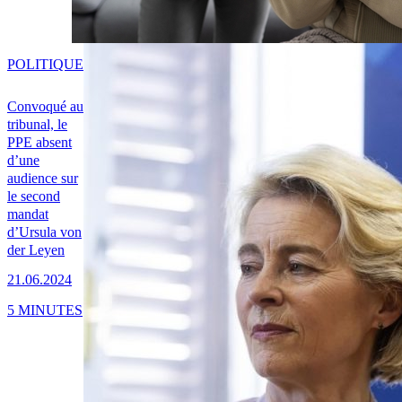
POLITIQUE
Convoqué au
tribunal, le
PPE absent
d’une
audience sur
le second
mandat
d’Ursula von
der Leyen
21.06.2024
5 MINUTES