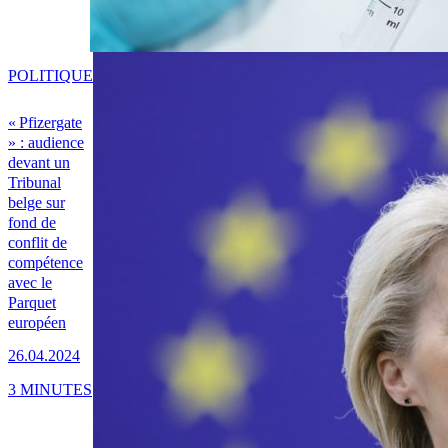
POLITIQUE
« Pfizergate
» : audience
devant un
Tribunal
belge sur
fond de
conflit de
compétence
avec le
Parquet
européen
26.04.2024
3 MINUTES