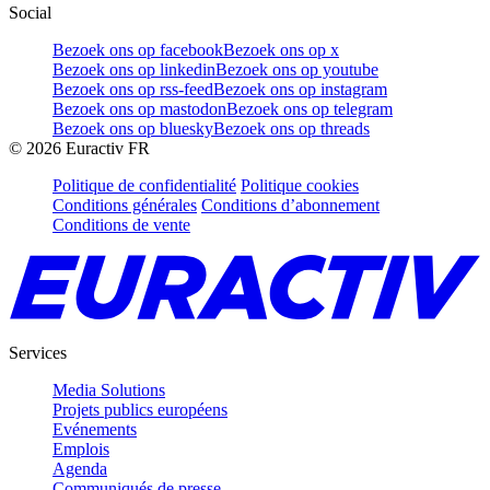
Social
Bezoek ons op facebook
Bezoek ons op x
Bezoek ons op linkedin
Bezoek ons op youtube
Bezoek ons op rss-feed
Bezoek ons op instagram
Bezoek ons op mastodon
Bezoek ons op telegram
Bezoek ons op bluesky
Bezoek ons op threads
©
2026
Euractiv FR
Politique de confidentialité
Politique cookies
Conditions générales
Conditions d’abonnement
Conditions de vente
Services
Media Solutions
Projets publics européens
Evénements
Emplois
Agenda
Communiqués de presse