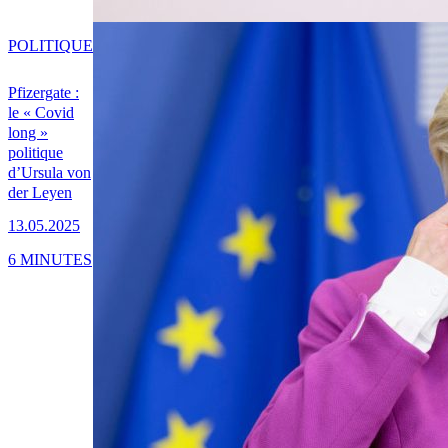
POLITIQUE
Pfizergate :
le « Covid
long »
politique
d’Ursula von
der Leyen
13.05.2025
6 MINUTES