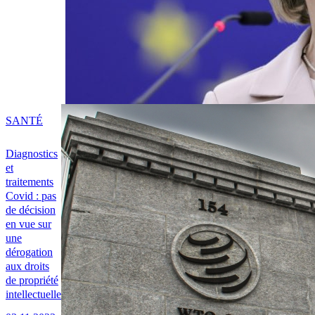
SANTÉ
Diagnostics
et
traitements
Covid : pas
de décision
en vue sur
une
dérogation
aux droits
de propriété
intellectuelle