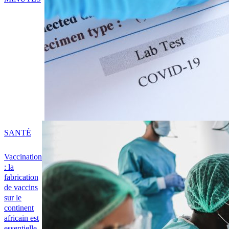
SANTÉ
Vaccination
: la
fabrication
de vaccins
sur le
continent
africain est
essentielle