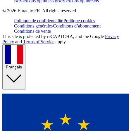
Bezoek ons op bluesky
Bezoek ons op threads
©
2026
Euractiv FR. All rights reserved.
Politique de confidentialité
Politique cookies
Conditions générales
Conditions d’abonnement
Conditions de vente
This site is protected by reCAPTCHA, and the Google
Privacy
Policy
and
Terms of Service
apply.
Français