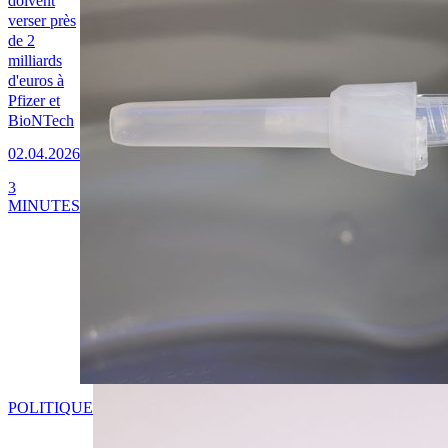
doivent
verser près
de 2
milliards
d'euros à
Pfizer et
BioNTech
02.04.2026
3
MINUTES
POLITIQUE