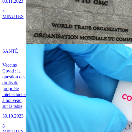
03.11.2023
4
MINUTES
SANTÉ
Vaccins
Covid : la
question des
droits de
propriété
intellectuelle
à nouveau
sur la table
30.10.2023
8
MINUTES