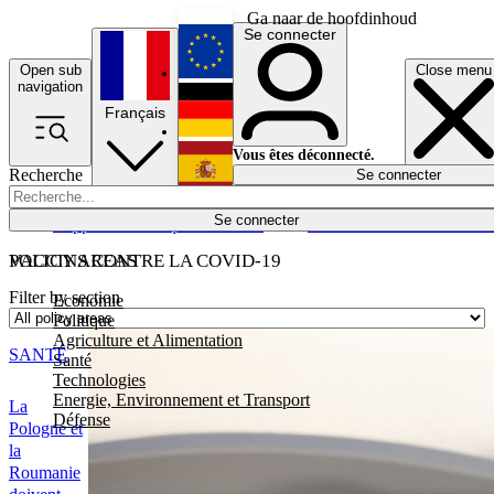
Ga naar de hoofdinhoud
Se connecter
Open sub
Close menu
English
navigation
Français
Deutsch
Vous êtes déconnecté.
Recherche
Se connecter
Español
Lumières éteintes
Se connecter
Rapporteur
Politique
Économie
Newsletters
Evénements
Em
POLICY AREAS
VACCINS CONTRE LA COVID-19
Filter by section
Economie
Politique
Agriculture et Alimentation
SANTÉ
Santé
Technologies
Energie, Environnement et Transport
La
Défense
Pologne et
la
Roumanie