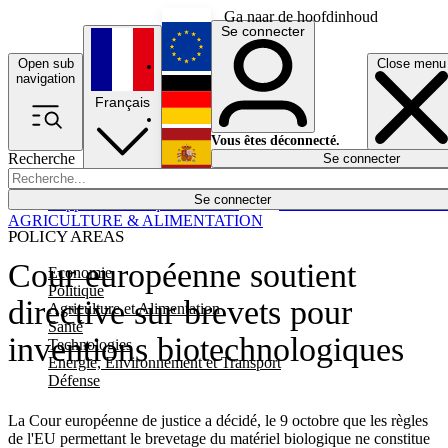
Ga naar de hoofdinhoud
Se connecter
Open sub
Close menu
English
navigation
Français
Deutsch
Vous êtes déconnecté.
Recherche
Se connecter
Español
Lumières éteintes
Se connecter
Rapporteur
Politique
Économie
Newsletters
Evénements
Em
AGRICULTURE & ALIMENTATION
POLICY AREAS
Cour européenne soutient
Economie
Politique
directive sur brevets pour
Agriculture et Alimentation
Santé
inventions biotechnologiques
Technologies
Energie, Environnement et Transport
Défense
La Cour européenne de justice a décidé, le 9 octobre que les règles
de l'EU permettant le brevetage du matériel biologique ne constitue