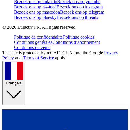
Bezoek ons op linkedin
Bezoek ons op youtube
Bezoek ons op rss-feed
Bezoek ons op instagram
Bezoek ons op mastodon
Bezoek ons op telegram
Bezoek ons op bluesky
Bezoek ons op threads
©
2026
Euractiv FR. All rights reserved.
Politique de confidentialité
Politique cookies
Conditions générales
Conditions d’abonnement
Conditions de vente
This site is protected by reCAPTCHA, and the Google
Privacy
Policy
and
Terms of Service
apply.
Français