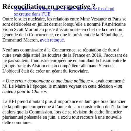
Réconciliation en perspective ?
Nucléaire : l’Allemagne et l’Italie illustrent le fossé qui
se creuse dans l’UE
Outre le sujet nucléaire, les relations entre Mme Vestager et Paris se
sont détériorées en juillet dernier lorsqu’elle a nommé l’Américaine
Fiona Scott Morton au poste d’économiste en chef de la direction
générale de la Concurrence, ce que le président de la République,
Emmanuel Macron,
avait retoqué
.
Neuf ans commissaire à la Concurrence, sa réputation de dure à
cuire avait déjà attiré les foudres de la France en 2019, l’accusant de
ne pas soutenir l’industrie européenne en annulant la fusion entre le
groupe français Alstom et son compétiteur allemand Siemens.
L’objectif était de créer un géant du ferroviaire.
«
Une erreur économique et une faute politique
», avait commenté
M. Le Maire à l’époque, le ministre voyant en cette décision «
un
cadeau pour la Chine
».
La BEI prend d’autant plus d’importance en tant que bras financier
de la politique européenne à l’aune de la reconstruction de l’Ukraine
et alors que la Commission, lors de sa révision du cadre financier
pluriannuel présentée en juin, a exclu tout recours à une nouvelle
dette commune.