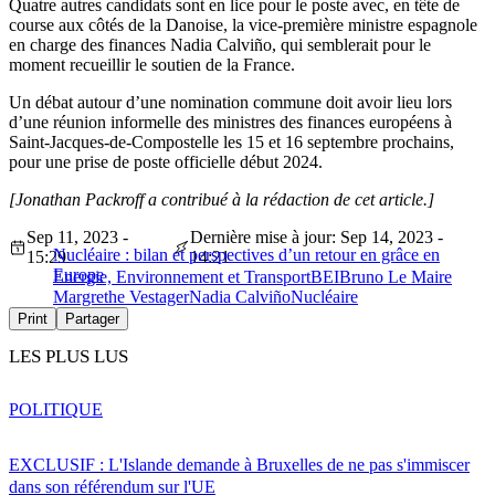
Quatre autres candidats sont en lice pour le poste avec, en tête de
course aux côtés de la Danoise, la vice-première ministre espagnole
en charge des finances Nadia Calviño, qui semblerait pour le
moment recueillir le soutien de la France.
Un débat autour d’une nomination commune doit avoir lieu lors
d’une réunion informelle des ministres des finances européens à
Saint-Jacques-de-Compostelle les 15 et 16 septembre prochains,
pour une prise de poste officielle début 2024.
[Jonathan Packroff a contribué à la rédaction de cet article.]
Sep 11, 2023 -
Dernière mise à jour: Sep 14, 2023 -
Nucléaire : bilan et perspectives d’un retour en grâce en
15:29
14:21
Europe
Energie, Environnement et Transport
BEI
Bruno Le Maire
Margrethe Vestager
Nadia Calviño
Nucléaire
Print
Partager
LES PLUS LUS
POLITIQUE
EXCLUSIF : L'Islande demande à Bruxelles de ne pas s'immiscer
dans son référendum sur l'UE