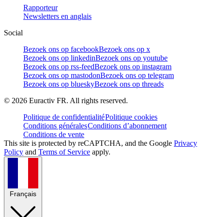
Rapporteur
Newsletters en anglais
Social
Bezoek ons op facebook
Bezoek ons op x
Bezoek ons op linkedin
Bezoek ons op youtube
Bezoek ons op rss-feed
Bezoek ons op instagram
Bezoek ons op mastodon
Bezoek ons op telegram
Bezoek ons op bluesky
Bezoek ons op threads
©
2026
Euractiv FR. All rights reserved.
Politique de confidentialité
Politique cookies
Conditions générales
Conditions d’abonnement
Conditions de vente
This site is protected by reCAPTCHA, and the Google
Privacy
Policy
and
Terms of Service
apply.
Français