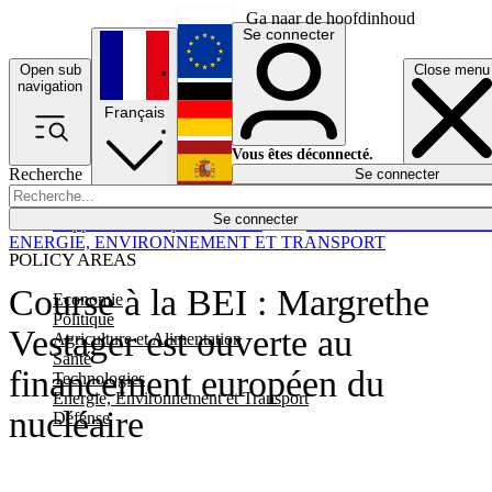
Ga naar de hoofdinhoud
Se connecter
Open sub
Close menu
English
navigation
Français
Deutsch
Vous êtes déconnecté.
Recherche
Se connecter
Español
Lumières éteintes
Se connecter
Rapporteur
Politique
Économie
Newsletters
Evénements
Em
ENERGIE, ENVIRONNEMENT ET TRANSPORT
POLICY AREAS
Course à la BEI : Margrethe
Economie
Politique
Vestager est ouverte au
Agriculture et Alimentation
Santé
financement européen du
Technologies
Energie, Environnement et Transport
nucléaire
Défense