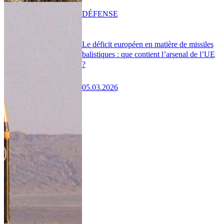
DÉFENSE
Le déficit européen en matière de missiles
balistiques : que contient l’arsenal de l’UE
?
05.03.2026