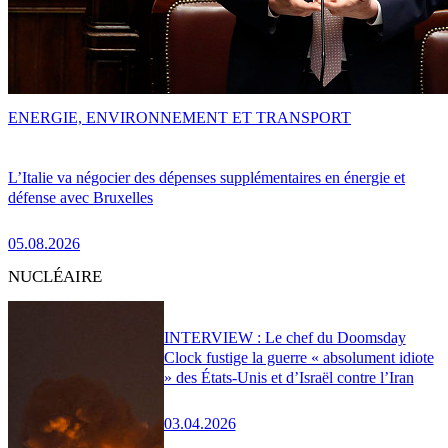
ENERGIE, ENVIRONNEMENT ET TRANSPORT
L’Italie va négocier des dépenses supplémentaires en énergie et
défense avec Bruxelles
05.08.2026
NUCLÉAIRE
INTERVIEW : Le chef du Doomsday
Clock fustige la guerre « absolument idiote
» des États-Unis et d’Israël contre l’Iran
03.04.2026