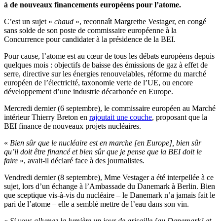
à de nouveaux financements européens pour l’atome.
C’est un sujet «
chaud
», reconnaît Margrethe Vestager, en congé
sans solde de son poste de commissaire européenne à la
Concurrence pour candidater à la présidence de la BEI.
Pour cause, l’atome est au cœur de tous les débats européens depuis
quelques mois : objectifs de baisse des émissions de gaz à effet de
serre, directive sur les énergies renouvelables, réforme du marché
européen de l’électricité, taxonomie verte de l’UE, ou encore
développement d’une industrie décarbonée en Europe.
Mercredi dernier (6 septembre), le commissaire européen au Marché
intérieur Thierry Breton en
rajoutait une couche
, proposant que la
BEI finance de nouveaux projets nucléaires.
«
Bien sûr que le nucléaire est en marche [en Europe], bien sûr
qu’il doit être financé et bien sûr que je pense que la BEI doit le
faire
», avait-il déclaré face à des journalistes.
Vendredi dernier (8 septembre), Mme Vestager a été interpellée à ce
sujet, lors d’un échange à l’Ambassade du Danemark à Berlin. Bien
que sceptique vis-à-vis du nucléaire – le Danemark n’a jamais fait le
pari de l’atome – elle a semblé mettre de l’eau dans son vin.
«
Si vous allumez la lumière un jour de grisaille [au Danemark] et