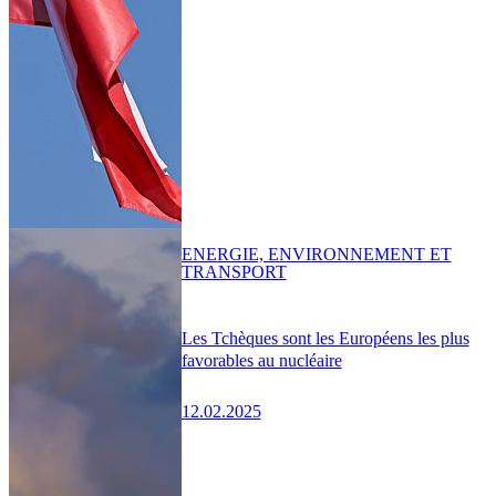
ENERGIE, ENVIRONNEMENT ET
TRANSPORT
Les Tchèques sont les Européens les plus
favorables au nucléaire
12.02.2025