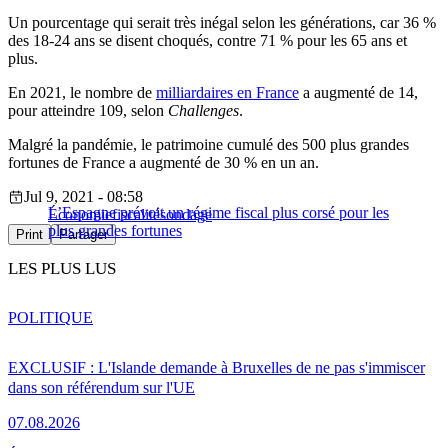
Un pourcentage qui serait très inégal selon les générations, car 36 %
des 18-24 ans se disent choqués, contre 71 % pour les 65 ans et
plus.
En 2021, le nombre de
milliardaires en France
a augmenté de 14,
pour atteindre 109, selon
Challenges
.
Malgré la pandémie, le patrimoine cumulé des 500 plus grandes
fortunes de France a augmenté de 30 % en un an.
Jul 9, 2021 - 08:58
L’Espagne prévoit un régime fiscal plus corsé pour les
Économie
fiscalité
sondage
plus grandes fortunes
Print
Partager
LES PLUS LUS
POLITIQUE
EXCLUSIF : L'Islande demande à Bruxelles de ne pas s'immiscer
dans son référendum sur l'UE
07.08.2026