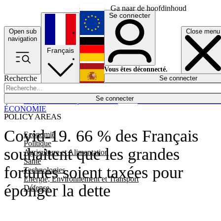
Ga naar de hoofdinhoud
Se connecter
Open sub
Close menu
English
navigation
Français
Deutsch
Vous êtes déconnecté.
Recherche
Se connecter
Español
Lumières éteintes
Se connecter
Rapporteur
Politique
Économie
Newsletters
Evénements
Em
ÉCONOMIE
POLICY AREAS
Covid-19. 66 % des Français
Economie
Politique
souhaitent que les grandes
Agriculture et Alimentation
Santé
fortunes soient taxées pour
Technologies
Energie, Environnement et Transport
éponger la dette
Défense