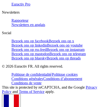
Euractiv Pro
Newsletters
Rapporteur
Newsletters en anglais
Social
Bezoek ons op facebook
Bezoek ons op x
Bezoek ons op linkedin
Bezoek ons op youtube
Bezoek ons op rss-feed
Bezoek ons op instagram
Bezoek ons op mastodon
Bezoek ons op telegram
Bezoek ons op bluesky
Bezoek ons op threads
©
2026
Euractiv FR. All rights reserved.
Politique de confidentialité
Politique cookies
Conditions générales
Conditions d’abonnement
Conditions de vente
This site is protected by reCAPTCHA, and the Google
Privacy
Policy
and
Terms of Service
apply.