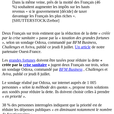
Dans la même veine, près de la moitié des Français (46
%) souhaitent augmenter les impôts sur les hauts
revenus « si le gouvernement [décide] de taxer
davantage les Français les plus riches ».
[SHUTTERSTOCK/Zerbor]
Deux Français sur trois estiment que la réduction de la dette
« créée
par la crise sanitaire »
passe par la
« taxation des grandes fortunes
»
, selon un sondage Odoxa, commandé par
BFM Business
,
Challenges
et Aviva, publié ce jeudi 8 juillet.
Un article
de notre
partenaire Ouest-France.
Les
grandes fortunes
doivent être taxées pour réduire la dette
«
créée par la
crise sanitaire
»
jugent deux Français sur trois, selon
un sondage Odoxa, commandé par
BFM Business
,
Challenges
et
Aviva
, publié ce jeudi 8 juillet.
Le sondage réalisé par Odoxa, sur internet auprès de 1 005
personnes
« selon la méthode des quotas »
, propose trois solutions
aux sondés pour réduire la dette. Ils doivent choisir celles à prendre
« en priorité »
.
38 % des personnes interrogées indiquent que la priorité est de
réduire les dépenses publiques
« en diminuant notamment le nombre