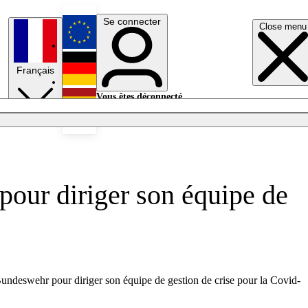
Se connecter
Close menu
English
Français
Deutsch
Vous êtes déconnecté.
Se connecter
Español
Lumières éteintes
pour diriger son équipe de
undeswehr pour diriger son équipe de gestion de crise pour la Covid-