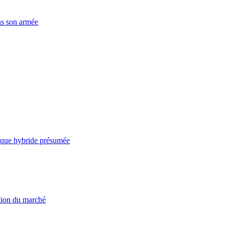
ns son armée
taque hybride présumée
ation du marché