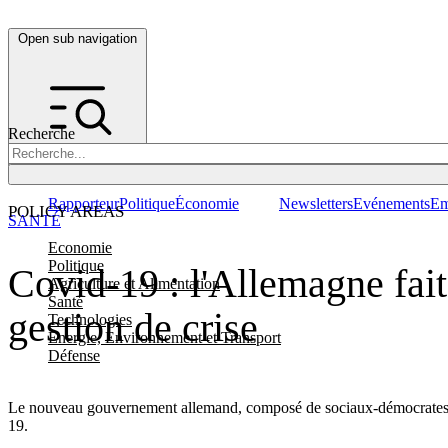
Open sub navigation
Recherche
Rapporteur
Politique
Économie
Newsletters
Evénements
Em
POLICY AREAS
SANTÉ
Economie
Politique
Covid-19 : l'Allemagne fait
Agriculture et Alimentation
Santé
gestion de crise
Technologies
Energie, Environnement et Transport
Défense
Le nouveau gouvernement allemand, composé de sociaux-démocrates (SP
19.