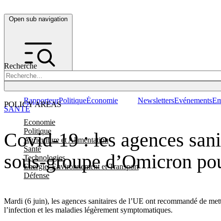
Open sub navigation
Recherche
Rapporteur
Politique
Économie
Newsletters
Evénements
Em
POLICY AREAS
SANTÉ
Economie
Politique
Covid-19 : les agences san
Agriculture et Alimentation
Santé
sous-groupe d’Omicron po
Technologies
Energie, Environnement et Transport
Défense
Mardi (6 juin), les agences sanitaires de l’UE ont recommandé de met
l’infection et les maladies légèrement symptomatiques.