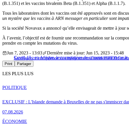
(B.1.351) et les vaccins bivalents Beta (B.1.351) et Alpha (B.1.1.7).
Tous les laboratoires dont les vaccins ont été approuvés sont en dis
un mystère que les vaccins à ARN messager en particulier sont impat
Si la société Novavax a annoncé qu’elle envisageait de mettre à jour se
À l’avenir, l’objectif est de fournir une recommandation sur la compo
prendre en compte les mutations du virus.
Jun 7, 2023 - 13:03
Dernière mise à jour: Jun 15, 2023 - 15:48
Covid-19 : en Afrique, les campagnes de communication sur le v
Santé
agence européenne des médicaments
Covid-19
ECDC
mala
Print
Partager
LES PLUS LUS
POLITIQUE
EXCLUSIF : L'Islande demande à Bruxelles de ne pas s'immiscer dan
07.08.2026
ÉCONOMIE