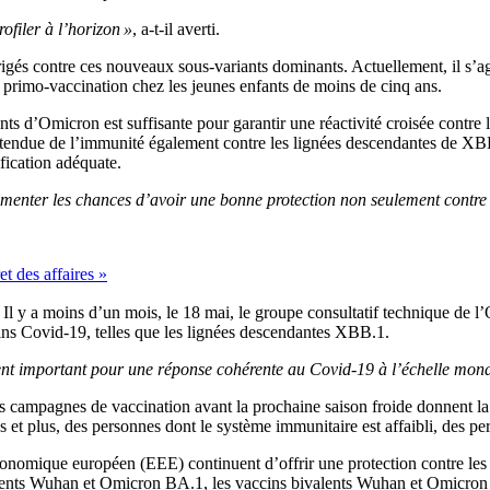
ofiler à l’horizon »
, a-t-il averti.
irigés contre ces nouveaux sous-variants dominants. Actuellement, il s’
la primo-vaccination chez les jeunes enfants de moins de cinq ans.
s d’Omicron est suffisante pour garantir une réactivité croisée contre 
étendue de l’immunité également contre les lignées descendantes de X
fication adéquate.
enter les chances d’avoir une bonne protection non seulement contre la
et des affaires »
Il y a moins d’un mois, le 18 mai, le groupe consultatif technique de l
cins Covid-19, telles que les lignées descendantes XBB.1.
nt important pour une réponse cohérente au Covid-19 à l’échelle mond
campagnes de vaccination avant la prochaine saison froide donnent la pr
 et plus, des personnes dont le système immunitaire est affaibli, des p
nomique européen (EEE) continuent d’offrir une protection contre les hos
alents Wuhan et Omicron BA.1, les vaccins bivalents Wuhan et Omicro