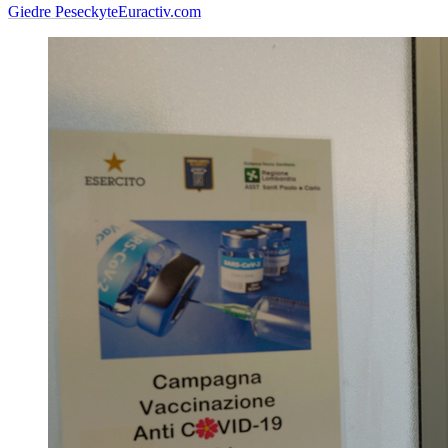
Giedre Peseckyte
Euractiv.com