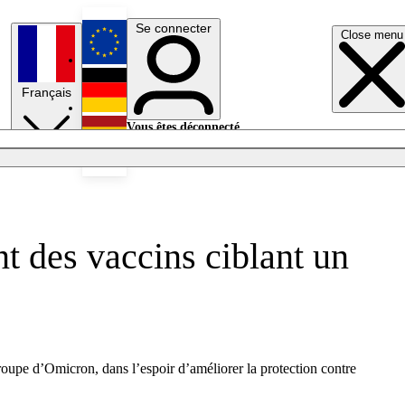
Se connecter
Close menu
English
Français
Deutsch
Vous êtes déconnecté.
Se connecter
Español
Lumières éteintes
t des vaccins ciblant un
oupe d’Omicron, dans l’espoir d’améliorer la protection contre