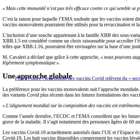
« Mais cette immunité n’est pas très efficace contre ce qui semble se pr
C’est la raison pour laquelle l’EMA souhaite que les vaccins soient d
vaccins monovalents pourraient être utilisés pour la revaccination et 
L’inclusion d’une souche appartenant à la famille XBB des sous-variant
XBB.1.5 est considéré comme un choix raisonnable pour accroître l’
telles que XBB.1.16, pourraient être envisagées sur la base d’une justi
M. Cavaleri a déclaré que grâce à cette approche,
« nous pouvons augm
légèrement symptomatique »
.
Une approche globale
Pfizer France : les contrats des vaccins Covid relèvent du « secr
La préférence pour les vaccins monovalents suit l’approche mondiale. 
des variants Covid plus récents dans les futures formulations des vac
« L’alignement mondial sur la composition des vaccins est extrêmeme
Comme l’année dernière, l’ECDC et l’EMA conseillent que les futures 
grave de la maladie. Il s’agit notamment des personnes âgées de 60 ans
Les vaccins Covid-19 actuellement autorisés dans l’UE et l’Espace éco
Covid-19. Les huit vaccins disponibles comprennent les vaccins biv