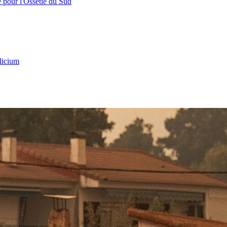
e pour l'Ossétie du Sud
licium