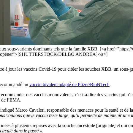
eaux sous-variants dominants tels que la famille XBB. [<a href="https:
rel="noopener">[SHUTTERSTOCK/DELBO ANDREA]</a>]
tre à jour les vaccins Covid-19 pour cibler les souches XBB, un sous-gr
 recommandé un
vaccin bivalent adapté de Pfizer/BioNTech
.
éré recommander des vaccins monovalents, c’est-à-dire des vaccins qui 
t de l’EMA.
a indiqué Marco Cavaleri, responsable des menaces pour la santé et de l
us voulions que le vaccin reste large, qu’il permette de maintenir une i
ccinées à plusieurs reprises avec la souche ancestrale [originale] et qui
 circulé dans le passé »
.