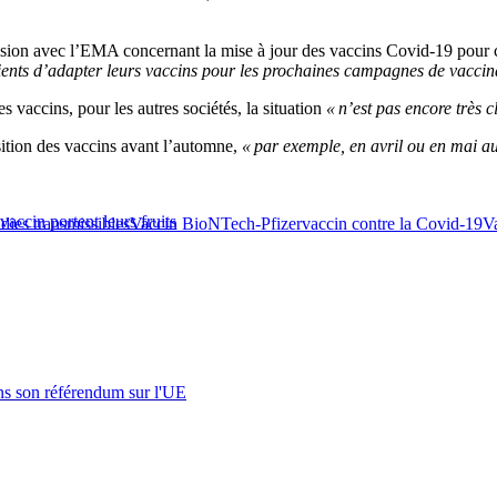
cussion avec l’EMA concernant la mise à jour des vaccins Covid-19 pou
ients d’adapter leurs vaccins pour les prochaines campagnes de vaccin
s vaccins, pour les autres sociétés, la situation
« n’est pas encore très c
sition des vaccins avant l’automne,
« par exemple, en avril ou en mai au
accin portent leurs fruits
dies transmissibles
Vaccin BioNTech-Pfizer
vaccin contre la Covid-19
V
s son référendum sur l'UE