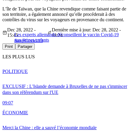
L’île de Taïwan, que la Chine revendique comme faisant partie de
son territoire, a également annoncé qu’elle procéderait à des
contrôles du virus sur les voyageurs en provenance du continent.
Dec 28, 2022 -
Dernière mise à jour: Dec 28, 2022 -
Les experts allemands déconseillent le vaccin Covid-19
15:45
18:24
aux jeunes enfants
Santé
Covid-19
Print
Partager
LES PLUS LUS
POLITIQUE
EXCLUSIF : L'Islande demande à Bruxelles de ne pas s'immiscer
dans son référendum sur l'UE
09:07
ÉCONOMIE
Merci la Chine : elle a sauvé l’économie mondiale