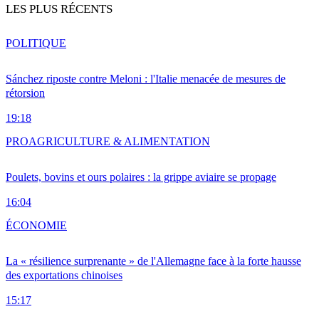
LES PLUS RÉCENTS
POLITIQUE
Sánchez riposte contre Meloni : l'Italie menacée de mesures de
rétorsion
19:18
PRO
AGRICULTURE & ALIMENTATION
Poulets, bovins et ours polaires : la grippe aviaire se propage
16:04
ÉCONOMIE
La « résilience surprenante » de l'Allemagne face à la forte hausse
des exportations chinoises
15:17