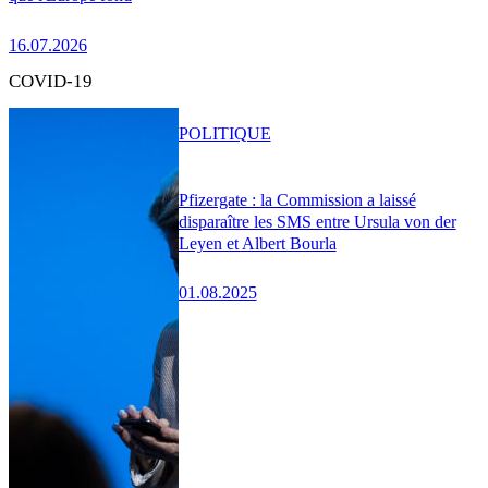
16.07.2026
COVID-19
POLITIQUE
Pfizergate : la Commission a laissé
disparaître les SMS entre Ursula von der
Leyen et Albert Bourla
01.08.2025