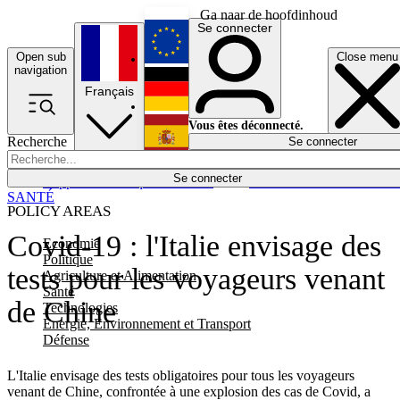
Ga naar de hoofdinhoud
Se connecter
Open sub
Close menu
English
navigation
Français
Deutsch
Vous êtes déconnecté.
Recherche
Se connecter
Español
Lumières éteintes
Se connecter
Rapporteur
Politique
Économie
Newsletters
Evénements
Em
SANTÉ
POLICY AREAS
Covid-19 : l'Italie envisage des
Economie
Politique
tests pour les voyageurs venant
Agriculture et Alimentation
Santé
de Chine
Technologies
Energie, Environnement et Transport
Défense
L'Italie envisage des tests obligatoires pour tous les voyageurs
venant de Chine, confrontée à une explosion des cas de Covid, a