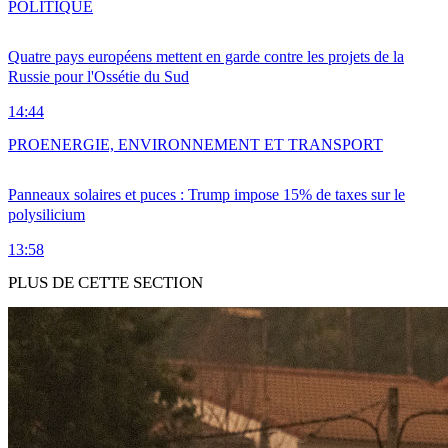
POLITIQUE
Quatre pays européens mettent en garde contre les projets de la
Russie pour l'Ossétie du Sud
14:44
PRO
ENERGIE, ENVIRONNEMENT ET TRANSPORT
Panneaux solaires et puces : Trump impose 15% de taxes sur le
polysilicium
13:58
PLUS DE CETTE SECTION