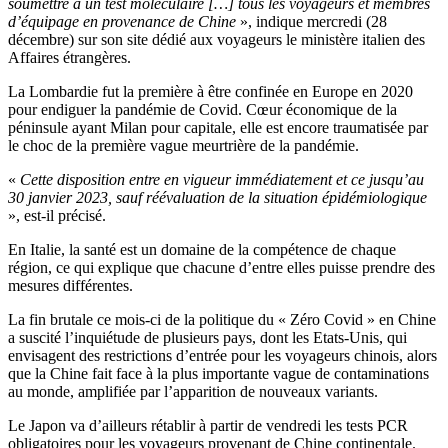
soumettre à un test moléculaire […] tous les voyageurs et membres
d’équipage en provenance de Chine
», indique mercredi (28
décembre) sur son site dédié aux voyageurs le ministère italien des
Affaires étrangères.
La Lombardie fut la première à être confinée en Europe en 2020
pour endiguer la pandémie de Covid. Cœur économique de la
péninsule ayant Milan pour capitale, elle est encore traumatisée par
le choc de la première vague meurtrière de la pandémie.
«
Cette disposition entre en vigueur immédiatement et ce jusqu’au
30 janvier 2023, sauf réévaluation de la situation épidémiologique
», est-il précisé.
En Italie, la santé est un domaine de la compétence de chaque
région, ce qui explique que chacune d’entre elles puisse prendre des
mesures différentes.
La fin brutale ce mois-ci de la politique du « Zéro Covid » en Chine
a suscité l’inquiétude de plusieurs pays, dont les Etats-Unis, qui
envisagent des restrictions d’entrée pour les voyageurs chinois, alors
que la Chine fait face à la plus importante vague de contaminations
au monde, amplifiée par l’apparition de nouveaux variants.
Le Japon va d’ailleurs rétablir à partir de vendredi les tests PCR
obligatoires pour les voyageurs provenant de Chine continentale.