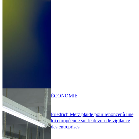
ÉCONOMIE
Friedrich Merz plaide pour renoncer à une
loi européenne sur le devoir de vigilance
des entreprises