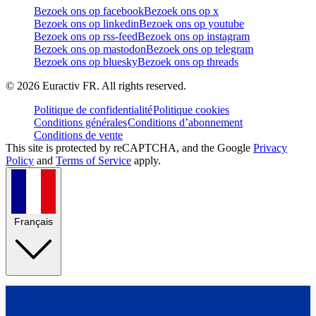
Bezoek ons op facebook
Bezoek ons op x
Bezoek ons op linkedin
Bezoek ons op youtube
Bezoek ons op rss-feed
Bezoek ons op instagram
Bezoek ons op mastodon
Bezoek ons op telegram
Bezoek ons op bluesky
Bezoek ons op threads
©
2026
Euractiv FR. All rights reserved.
Politique de confidentialité
Politique cookies
Conditions générales
Conditions d’abonnement
Conditions de vente
This site is protected by reCAPTCHA, and the Google
Privacy
Policy
and
Terms of Service
apply.
Français