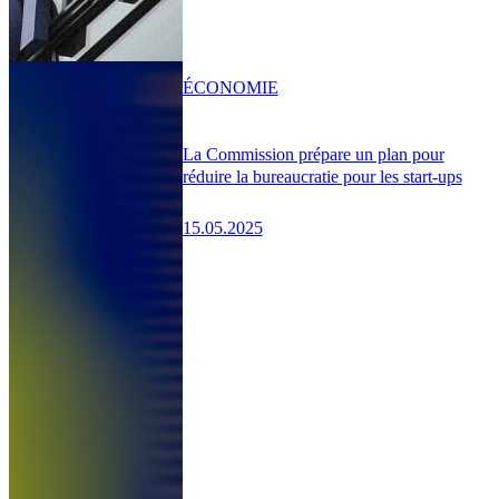
ÉCONOMIE
La Commission prépare un plan pour
réduire la bureaucratie pour les start-ups
15.05.2025