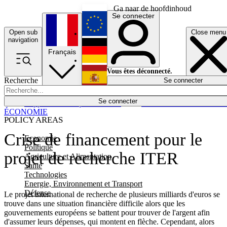
Ga naar de hoofdinhoud
Se connecter
Open sub
Close menu
English
navigation
Français
Deutsch
Vous êtes déconnecté.
Recherche
Se connecter
Español
Lumières éteintes
Se connecter
Rapporteur
Politique
Économie
Newsletters
Evénements
Em
ÉCONOMIE
POLICY AREAS
Crise de financement pour le
Economie
Politique
projet de recherche ITER
Agriculture et Alimentation
Santé
Technologies
Energie, Environnement et Transport
Défense
Le projet international de recherche de plusieurs milliards d'euros se
trouve dans une situation financière difficile alors que les
gouvernements européens se battent pour trouver de l'argent afin
d'assumer leurs dépenses, qui montent en flèche. Cependant, alors